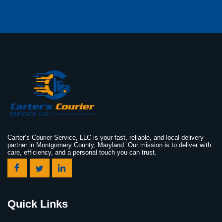
Carter’s Courier Service, LLC is your fast, reliable, and local delivery
partner in Montgomery County, Maryland. Our mission is to deliver with
care, efficiency, and a personal touch you can trust.
Quick Links