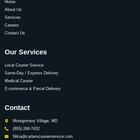
Home
About Us
Services
Careers
Contact Us
Our Services
Local Courier Service
Same-Day / Express Delivery
Medical Courier
E-commerce & Parcel Delivery
Contact
Montgomery Village, MD
(855) 268-7432
Nikia@carterscourierservice.com