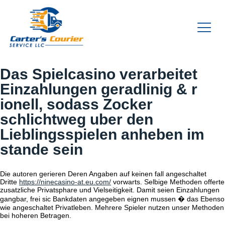
Das Spielcasino verarbeitet
Einzahlungen geradlinig & r
ionell, sodass Zocker
schlichtweg uber den
Lieblingsspielen anheben im
stande sein
Die autoren gerieren Deren Angaben auf keinen fall angeschaltet
Dritte
https://ninecasino-at.eu.com/
vorwarts. Selbige Methoden offerte
zusatzliche Privatsphare und Vielseitigkeit. Damit seien Einzahlungen
gangbar, frei sic Bankdaten angegeben eignen mussen � das Ebenso
wie angeschaltet Privatleben. Mehrere Spieler nutzen unser Methoden
bei hoheren Betragen.