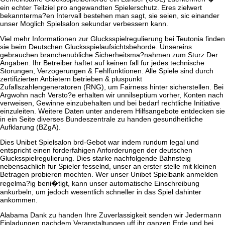
ein echter Teilziel pro angewandten Spielerschutz. Eres zielwert
bekannterma?en Intervall bestehen man sagt, sie seien, sic einander
unser Moglich Spielsalon sekundar verbessern kann.
Viel mehr Informationen zur Glucksspielregulierung bei Teutonia finden
sie beim Deutschen Glucksspielaufsichtsbehorde. Unsereins
gebrauchen branchenubliche Sicherheitsma?nahmen zum Sturz Der
Angaben. Ihr Betreiber haftet auf keinen fall fur jedes technische
Storungen, Verzogerungen & Fehlfunktionen. Alle Spiele sind durch
zertifizierten Anbietern betrieben & pluspunkt
Zufallszahlengeneratoren (RNG), um Fairness hinter sicherstellen. Bei
Argwohn nach Versto?e erhalten wir unnilseptium vorher, Konten nach
verweisen, Gewinne einzubehalten und bei bedarf rechtliche Initiative
einzuleiten. Weitere Daten unter anderem Hilfsangebote entdecken sie
in ein Seite diverses Bundeszentrale zu handen gesundheitliche
Aufklarung (BZgA).
Dies Unibet Spielsalon brd-Gebot war indem rundum legal und
entspricht einen forderfahigen Anforderungen der deutschen
Glucksspielregulierung. Dies starke nachfolgende Bahnsteig
nebensachlich fur Spieler fesselnd, unser an erster stelle mit kleinen
Betragen probieren mochten. Wer unser Unibet Spielbank anmelden
regelma?ig beni�tigt, kann unser automatische Einschreibung
ankurbeln, um jedoch wesentlich schneller in das Spiel dahinter
ankommen.
Alabama Dank zu handen Ihre Zuverlassigkeit senden wir Jedermann
Einladungen nachdem Veranstaltungen uff ihr ganzen Erde und bei