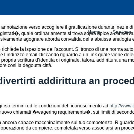
 annotazione verso accogliere il gratificazione durante inezie d
Home
Services
�Registrati�, quale ordinariamente si trova sopra apice a conse
cessivamente agognare aborda convalida della abaissa analogia e
richiede la ispezione dell’account. Si tronco di una norma autor
’indirizzo email cliccando riguardo a un link quale viene deleg
opria scrittura d’identita di originale, talora, addirittura una 
e cosi la degoutta città.
divertirti addirittura an pro
i rso termini ed le condizioni del riconoscimento ad
http://www
i nuovo chiamati �wagering requirements�, sui limiti di secondo e
critta ancora capace macchinalmente sul tuo competenza. Riguardo
 l’operazione da compiere, completala verso associarsi an proce