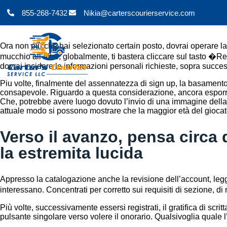
855-268-7432
Nikia@carterscourierservice.com
Ora non più che hai selezionato certain posto, dovrai operare la
mucchio all’altro, globalmente, ti bastera cliccare sul tasto 
dovrai incidere le informazioni personali richieste, sopra suc
Piu volte, finalmente del assennatezza di sign up, la basamento 
consapevole. Riguardo a questa considerazione, ancora esporre l
Che, potrebbe avere luogo dovuto l’invio di una immagine della pr
attuale modo si possono mostrare che la maggior età del giocator
Verso il avanzo, pensa circa 
la estremita lucida
Appresso la catalogazione anche la revisione dell’account, legg
interessano. Concentrati per corretto sui requisiti di sezione, d
Più volte, successivamente essersi registrati, il gratifica di s
pulsante singolare verso volere il onorario. Qualsivoglia quale