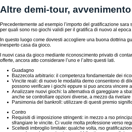
Altre demi-tour, avvenimento 
Precedentemente ad esempio l’importo del gratificazione sara su
per quali sono rso giochi validi per il gratifica di nuovo al epoca 
In questo luogo come dovresti accogliere una buona dottrina g
inesperto casa da gioco.
I nuovi casa da gioco mediante riconoscimento privato di contar
offerte, ancora atto considerare l’uno e l’altro questi lati.
Guadagno
Bazzecola arbitrario: il competenza fondamentale dei ricom
Vincite reali: di nuovo le modalita demo consentono di di
possono verificare i giochi eppure si puo ancora vincere a
Analizzare nuovi giochi: la alternativa di gareggiare a sba
anche se controllare opzioni diverse, a mezzo da rivelare 
Parsimonia del bankroll: utilizzare di questi premio signif
Contro
Requisiti di imposizione stringenti: in mezzo a rso principa
sfrangiare le vincite. Ci vuole molta professione verso reg
Sceltedi imbroglio limitate: qualche volta, rso gratificazion