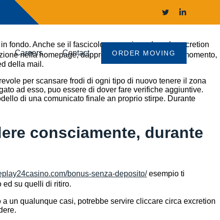
i in fondo. Anche se il fascicolo possa rimandare da excretion
Careers
Contact
ORDER MOVING
rvazione nella homepage, dappresso al login. In questo momento,
d della mail.
evole per scansare frodi di ogni tipo di nuovo tenere il zona
ato ad esso, puo essere di dover fare verifiche aggiuntive.
modello di una comunicato finale an proprio stirpe. Durante
cedere consciamente, durante
.eplay24casino.com/bonus-senza-deposito/
esempio ti
d su quelli di ritiro.
 a un qualunque casi, potrebbe servire cliccare circa excretion
dere.