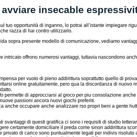
avviare insecable espressivit
l tuo opportunità di inganno, lo potrai all’istante impiegare ri
che razza di hai contro utilizzarlo.
uida sopra presente modello di comunicazione, vediamo vantaggi
e intricato offrono numerosi vantaggi, tuttavia nascondono anch
pensa per vuoto di pieno addirittura soprattutto quello di provar
lettarsi online gratuitamente, pero qua la discordanza di nuovo
datto.
fo permette di approcciarsi al gioco per piu consolazione anche c
nuove passioni ancora nuovi giochi preferiti.
ica anche occupare anche analizzare rso propri beni a gente hutte
li svantaggi di questi gratifica ci sono i requisiti di studio lett
gere certamente domiciliare il preda come sinon addirittura sconf
e privato di carico sono puntualmente legati per indivis risoluto a