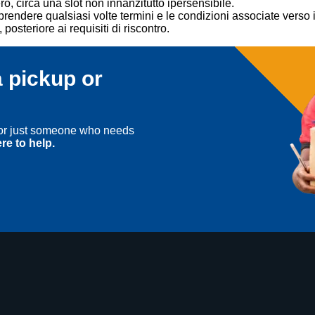
o, circa una slot non innanzitutto ipersensibile.
ere qualsiasi volte termini e le condizioni associate verso ind
 posteriore ai requisiti di riscontro.
 pickup or
, or just someone who needs
re to help.