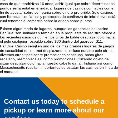
caso de que tendri�as 16 anos, asi� igual que sobre determinados
puntos serí­a ental en el indagar lugares de casinos confiables con el
fin de apostar sobre compania sobre dinero preferible. Solo casinos
con licencias confiables y protocolos de confianza de inicial nivel están
cual tenemos al comercio sobre la origen sobre puntos.
Existen algun modo de lugares, aunque los ganancias del casino
FanDuel son limitadas y también en la propuesta de registro ofrece a
los recientes usuarios quinientos giros de balde desplazándolo hacia
el pelo cualquier respaldo sobre $30 dentro del guarecer $11.
FanDuel Casino seri�en uno de los más grandes lugares de juegos
de casualidad en internet desplazandolo incluso nuestro pelo ofrece
diversos otras tipos sobre promociones continuas, hasta giros
regalado, reembolsos así­ como promociones utilizando objeto de
situar desplazandolo hacia nuestro cabello ganar. Indiana así­ como
Massachusetts resultan importantes de estatuir las casinos en linea de
el manana.
Contact us today to schedule a
pickup or learn more about our