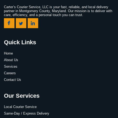
Carter’s Courier Service, LLC is your fast, reliable, and local delivery
partner in Montgomery County, Maryland. Our mission is to deliver with
care, efficiency, and a personal touch you can trust.
Quick Links
Home
About Us
Services
Careers
Contact Us
Our Services
Local Courier Service
Same-Day / Express Delivery