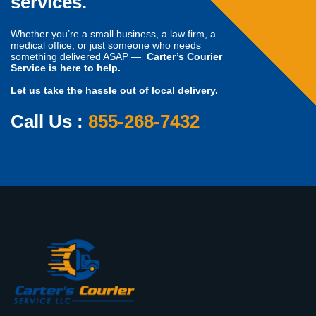
services.
Whether you’re a small business, a law firm, a
medical office, or just someone who needs
something delivered ASAP —
Carter’s Courier
Service is here to help.
Let us take the hassle out of local delivery.
Call Us :
855-268-7432