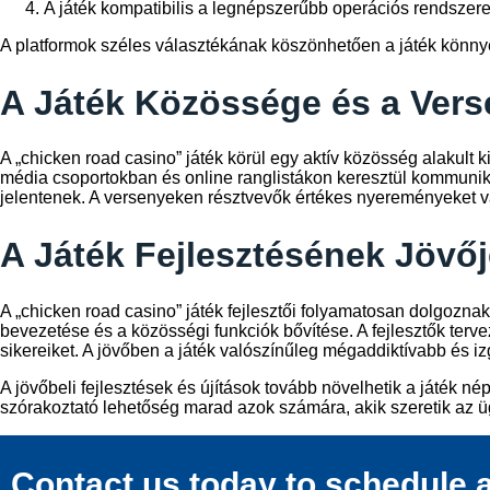
A játék kompatibilis a legnépszerűbb operációs rendszere
A platformok széles választékának köszönhetően a játék könny
A Játék Közössége és a Ver
A „chicken road casino” játék körül egy aktív közösség alakult
média csoportokban és online ranglistákon keresztül kommuniká
jelentenek. A versenyeken résztvevők értékes nyereményeket va
A Játék Fejlesztésének Jövő
A „chicken road casino” játék fejlesztői folyamatosan dolgoznak
bevezetése és a közösségi funkciók bővítése. A fejlesztők ter
sikereiket. A jövőben a játék valószínűleg mégaddiktívabb és i
A jövőbeli fejlesztések és újítások tovább növelhetik a játék né
szórakoztató lehetőség marad azok számára, akik szeretik az üg
Contact us today to schedule a