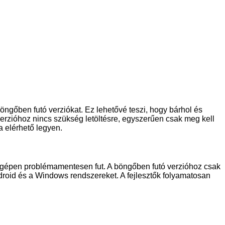
öngőben futó verziókat. Ez lehetővé teszi, hogy bárhol és
 verzióhoz nincs szükség letöltésre, egyszerűen csak meg kell
ra elérhető legyen.
lagépen problémamentesen fut. A böngőben futó verzióhoz csak
ndroid és a Windows rendszereket. A fejlesztők folyamatosan