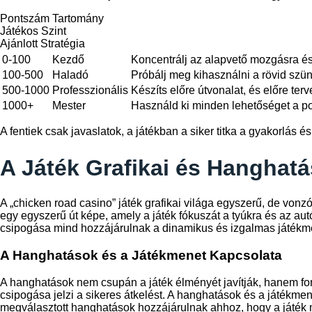
Pontszám Tartomány
Játékos Szint
Ajánlott Stratégia
0-100
Kezdő
Koncentrálj az alapvető mozgásra és
100-500
Haladó
Próbálj meg kihasználni a rövid szün
500-1000
Professzionális
Készíts előre útvonalat, és előre te
1000+
Mester
Használd ki minden lehetőséget a po
A fentiek csak javaslatok, a játékban a siker titka a gyakorlás és
A Játék Grafikai és Hanghatá
A „chicken road casino” játék grafikai világa egyszerű, de vonzó
egy egyszerű út képe, amely a játék fókuszát a tyúkra és az au
csipogása mind hozzájárulnak a dinamikus és izgalmas játékm
A Hanghatások és a Játékmenet Kapcsolata
A hanghatások nem csupán a játék élményét javítják, hanem font
csipogása jelzi a sikeres átkelést. A hanghatások és a játékmene
megválasztott hanghatások hozzájárulnak ahhoz, hogy a játék