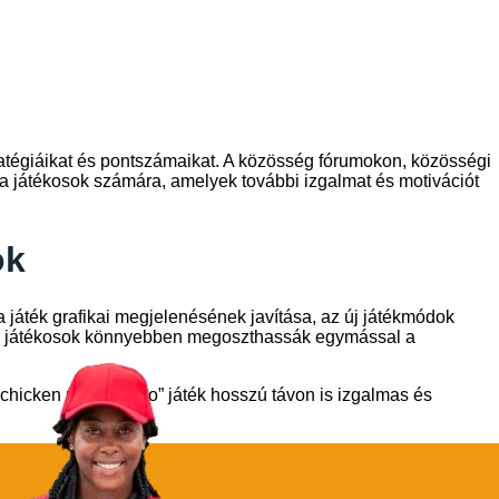
stratégiáikat és pontszámaikat. A közösség fórumokon, közösségi
 a játékosok számára, amelyek további izgalmat és motivációt
ok
a játék grafikai megjelenésének javítása, az új játékmódok
ogy a játékosok könnyebben megoszthassák egymással a
 „chicken road casino” játék hosszú távon is izgalmas és