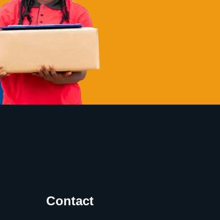
Contact