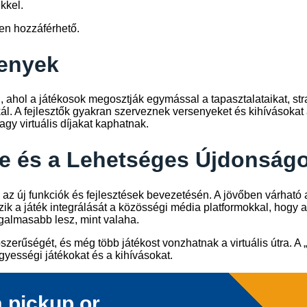
kkel.
en hozzáférhető.
senyek
 ki, ahol a játékosok megosztják egymással a tapasztalataikat, 
l. A fejlesztők gyakran szerveznek versenyeket és kihívásokat
gy virtuális díjakat kaphatnak.
je és a Lehetséges Újdonság
 az új funkciók és fejlesztések bevezetésén. A jövőben várható 
vezik a játék integrálását a közösségi média platformokkal, h
zgalmasabb lesz, mint valaha.
pszerűségét, és még több játékost vonzhatnak a virtuális útra. A
yességi játékokat és a kihívásokat.
 pickup or