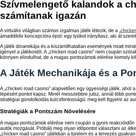
Szívmelengető kalandok a chi
számítanak igazán
A virtuális világban számos izgalmas játék létezik, de a „
chicke
ámaddiktív koncepcióra épül: egy tyúkot irányítasz, aki át szere
A játék dinamikája és a kiszámíthatatlan események miatt mind
igényel a játékostól. A „chicken road casino” nem csupán szórak
könnyen elindulhat, de a magas pontszámok elérése komoly kihí
A Játék Mechanikája és a Po
A „chicken road casino” alapvetően egy ügyességi játék, ahol a
lépésért pontot kapsz. Minél messzebbre jutsz, annál több pon
stratégiai gondolkodás kulcsfontosságú: meg kell figyelni az au
Stratégiák a Pontszám Növelésére
A magas pontszámok elérése nem csupán a gyors reakcióidőn m
autók mozgását. Próbálj meg olyan időpontot választani az átke
„chicken road casino” játékban a türelem és a tervezés gyakran 