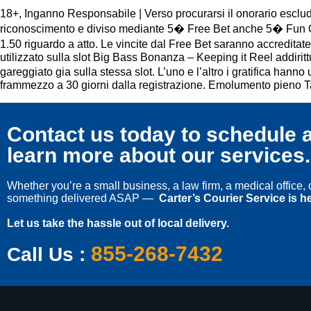
18+, Inganno Responsabile | Verso procurarsi il onorario esclud
riconoscimento e diviso mediante 5� Free Bet anche 5� Fun Ono
1.50 riguardo a atto. Le vincite dal Free Bet saranno accredita
utilizzato sulla slot Big Bass Bonanza – Keeping it Reel addir
gareggiato gia sulla stessa slot. L’uno e l’altro i gratifica han
frammezzo a 30 giorni dalla registrazione. Emolumento pieno
Contact us today to schedule a
learn more about our services.
Whether you’re a small business, a law firm, a medical office
something delivered ASAP —
Carter’s Courier Service is he
Let us take the hassle out of local delivery.
855-268-7432
Call Us :