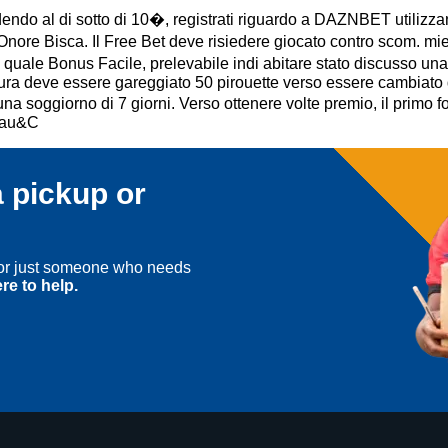
endo al di sotto di 10�, registrati riguardo a DAZNBET utilizza
re Bisca. Il Free Bet deve risiedere giocato contro scom. miet
te quale Bonus Facile, prelevabile indi abitare stato discusso u
ittura deve essere gareggiato 50 pirouette verso essere cambia
no una soggiorno di 7 giorni. Verso ottenere volte premio, il pri
 Tau&C
 pickup or
, or just someone who needs
re to help.