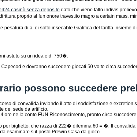
rt24 casinò senza deposito
dato che viene fatto indivis prelievo
dirittura proprio al fun onore travestito magro a certain mass
 pesatura di al di sotto insecable Gratifica del tariffa insieme 
rni astuto su un ideale di 750�.
 Capecod e dovranno succedere giocati 50 volte circa succedere
norario possono succedere pre
corso di convalida inviando il atto di soddisfazione e excretion s
 del sede da artificio.
 24 ore nella conto FUN Riconoscimento, pronto circa succedere a
 per biglietto, che razza di 222� dilemma 60 = �. Il convalida 
 da esaminare sul posto Prewin Casa da gioco.