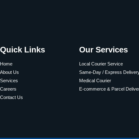
Quick Links
Our Services
Home
Local Courier Service
About Us
Same-Day / Express Deliver
Services
Medical Courier
Careers
E-commerce & Parcel Delive
Contact Us