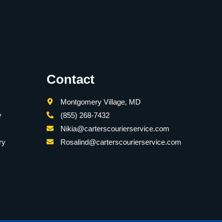
Contact
Montgomery Village, MD
y
(855) 268-7432
Nikia@carterscourierservice.com
ry
Rosalind@carterscourierservice.com