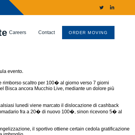
te
Careers
Contact
ORDER MOVING
oula evento.
 rimborso scaltro per 100� al giorno verso 7 giorni
 del Bisca ancora Mucchio Live, mediante un dolore più
, qualsiasi lunedi viene marcato il dislocazione di cashback
ebdomadario fra a 20� di nuovo 100�, sinon ricevono 5� al
ngelizzazione, il sportivo ottiene certain cedola gratificazione
a imbroglio.