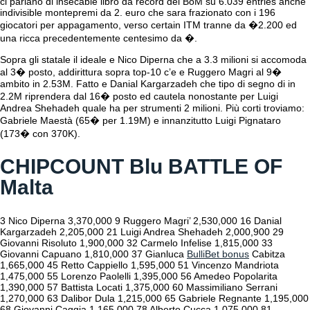
ci parlano di insecable libro da record del BoM su 6.039 entries anche
indivisible montepremi da 2. euro che sara frazionato con i 196
giocatori per appagamento, verso certain ITM tranne da �2.200 ed
una ricca precedentemente centesimo da �.
Sopra gli statale il ideale e Nico Diperna che a 3.3 milioni si accomoda
al 3� posto, addirittura sopra top-10 c’e e Ruggero Magri al 9�
ambito in 2.53M. Fatto e Danial Kargarzadeh che tipo di segno di in
2.2M riprendera dal 16� posto ed cautela nonostante per Luigi
Andrea Shehadeh quale ha per strumenti 2 milioni. Più corti troviamo:
Gabriele Maestà (65� per 1.19M) e innanzitutto Luigi Pignataro
(173� con 370K).
CHIPCOUNT Blu BATTLE OF
Malta
3 Nico Diperna 3,370,000 9 Ruggero Magri’ 2,530,000 16 Danial
Kargarzadeh 2,205,000 21 Luigi Andrea Shehadeh 2,000,900 29
Giovanni Risoluto 1,900,000 32 Carmelo Infelise 1,815,000 33
Giovanni Capuano 1,810,000 37 Gianluca
BulliBet bonus
Cabitza
1,665,000 45 Retto Cappiello 1,595,000 51 Vincenzo Mandriota
1,475,000 55 Lorenzo Paolelli 1,395,000 56 Amedeo Popolarita
1,390,000 57 Battista Locati 1,375,000 60 Massimiliano Serrani
1,270,000 63 Dalibor Dula 1,215,000 65 Gabriele Regnante 1,195,000
68 Giovanni Caggia 1,165,000 78 Alberto Cucca 1,075,000 81