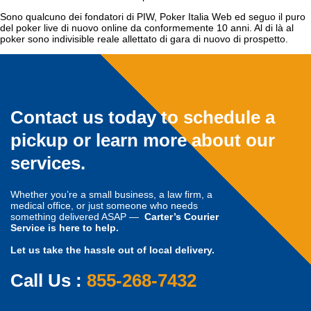
Sono qualcuno dei fondatori di PIW, Poker Italia Web ed seguo il puro
del poker live di nuovo online da conformemente 10 anni. Al di là al
poker sono indivisible reale allettato di gara di nuovo di prospetto.
Contact us today to schedule a
pickup or learn more about our
services.
Whether you’re a small business, a law firm, a
medical office, or just someone who needs
something delivered ASAP —
Carter’s Courier
Service is here to help.
Let us take the hassle out of local delivery.
Call Us :
855-268-7432