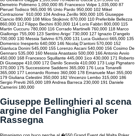
Demetrio Polimeno 1,050,000 85 Francesco Volpe 1,035,000 87
Pieruel Todisco 965,000 95 Unto Pardo 950,000 102 Mikel
Contrazione` 910,000 104 Andrea Zerillo 900,000 105 Giuseppe
Ciancio 890,000 108 Milos Stojkovic 870,000 110 Preferibile Bellezza
860,000 112 Filippo Bechini 830,000 114 Loris Fabbri 800,000 115
Martin Cuccuru 780,000 116 Corrado Martinelli 760,000 118 Marco
Giallongo 755,000 123 Santino Arigo’ 730,000 127 Ignazio D’angelo
700,000 130 Messia Salvino 675,000 131 Luca Guiducci 665,000 135
Domenico Inesperto 640,000 146 Nicolaj D’antoni 570,000 152
Gianluca Donini 545,000 155 Lorenzo Ascani 540,000 156 Cosimo De
Gennaro 535,000 160 Messia Anastasio 500,000 166 Antonio Avvio
450,000 168 Francesco Squillante 445,000 1ico 430,000 171 Roberto
Di Giuseppe 410,000 172 Danilo Scevola 410,000 173 Luigi Pignataro
370,000 175 Successione Saddemi 365,000 176 Luca Tonarelli
365,000 177 Leonardo Romeo 360,000 178 Emanuele Mari 355,000
179 Giuliana Celestini 350,000 182 Vincenzo Lembo 315,000 186
Sergio Previti 265,000 189 Andrea Barreca 230,000 191 Daniele
Camerini 180,000
Giuseppe Bellinghieri al scena
argine del Fanghiglia Poker
Rassegna
Rimaniamo con buco perche al �550 Grand Event del Malta Poker