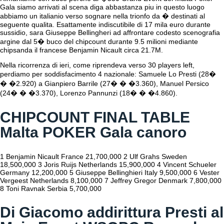
Gala siamo arrivati al scena diga abbastanza piu in questo luogo
abbiamo un italianio verso sognare nella trionfo da � destinati al
seguente qualita. Esattamente indiscutibile di 17 mila euro durante
sussidio, sara Giuseppe Bellingheri ad affrontare codesto scenografia
argine dal 5� buco del chipcount durante 9.5 milioni mediante
chipsanda il francese Benjamin Nicault circa 21.7M.
Nella ricorrenza di ieri, come riprendeva verso 30 players left,
perdiamo per soddisfacimento 4 nazionale: Samuele Lo Presti (28�
� �2.920) a Gianpiero Barrile (27� � �3.360), Manuel Persico
(24� � �3.370), Lorenzo Pannunzi (18� � �4.860).
CHIPCOUNT FINAL TABLE
Malta POKER Gala canoro
1 Benjamin Nicault France 21,700,000 2 Ulf Grahs Sweden
18,500,000 3 Joris Ruijs Netherlands 15,900,000 4 Vincent Schueler
Germany 12,200,000 5 Giuseppe Bellinghieri Italy 9,500,000 6 Vester
Vergeest Netherlands 8,100,000 7 Jeffrey Gregor Denmark 7,800,000
8 Toni Ravnak Serbia 5,700,000
Di Giacomo addirittura Presti al