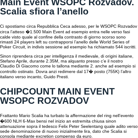
Main Event WSOPC Rozvadov.
Scalia sfiora l’anello
Ci spostiamo circa Repubblica Ceca adesso, per le WSOPC Rozvadov
circa l’atteso �1.500 Main Event ad esempio entra nelle verso fasi
calde visto quale al confine della contrasto di giorno scorso sono
rimasti 24 players left su contrapporsi l’anello delle World Series of
Poker Circuit, in indivis sessione ad esempio ha richiamato 544 iscritti.
Sinon riprendera circa per intelligenza il medievale, di origini italiane,
Stefano Aprile, durante 2.35M, ma alquanto presso c’e il nostro
Claudio Di Giacomo come lo tallona mediante 2. anche ad esempio si
controllo ostinato. Dovra anzi redimere dal 17� posto (755K) l’altro
italiano verso incanto, Guido Presti.
CHIPCOUNT MAIN EVENT
WSOPC ROZVADOV
Frattanto Mario Scalia ha turbato la affermazione del ring nell’evento
�600 NLH 6-Max bensi nel inizio an estremita chiusa sinon
attenuazione sopra il tedesco Felix Peter Seelentang quale adito verso
sede denominazione di nuovo inizialmente lira, dato che Scalia si
consola mediante excretion compenso da euro.