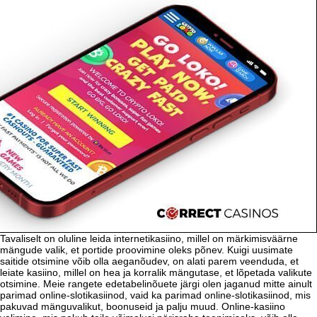
Tavaliselt on oluline leida internetikasiino, millel on märkimisväärne
mängude valik, et portide proovimine oleks põnev. Kuigi uusimate
saitide otsimine võib olla aeganõudev, on alati parem veenduda, et
leiate kasiino, millel on hea ja korralik mängutase, et lõpetada valikute
otsimine. Meie rangete edetabelinõuete järgi olen jaganud mitte ainult
parimad online-slotikasiinod, vaid ka parimad online-slotikasiinod, mis
pakuvad mänguvalikut, boonuseid ja palju muud. Online-kasiino