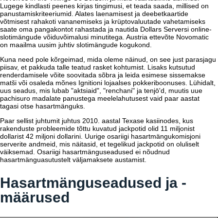
Lugege kindlasti peenes kirjas tingimusi, et teada saada, millised on
panustamiskriteeriumid. Alates laenamisest ja deebetkaartide
võtmisest rahakoti vananemiseks ja krüptovaluutade vahetamiseks
saate oma pangakontot rahastada ja nautida Dollars Serversi online-
slotimängude võiduvõimalusi minutitega. Austria ettevõte Novomatic
on maailma uusim juhtiv slotimängude kogukond.
Kuna need pole kõrgeimad, mida oleme näinud, on see just parasjagu
piisav, et pakkuda talle teatud rasket kohtumist. Lisaks kutsutud
renderdamisele võite soovitada sõbra ja leida esimese sissemakse
matši või osaleda mõnes Ignitioni lojaalses pokkeriboonuses. Lühidalt,
uus seadus, mis lubab "aktsiaid", "renchani" ja tenjō'd, muutis uue
pachisuro madalate panustega meelelahutusest vaid paar aastat
tagasi otse hasartmänguks.
Paar sellist juhtumit juhtus 2010. aastal Texase kasiinodes, kus
rakenduste probleemide tõttu kuvatud jackpotid olid 11 miljonist
dollarist 42 miljoni dollarini. Uurige osariigi hasartmängukomisjoni
serverite andmeid, mis näitasid, et tegelikud jackpotid on oluliselt
väiksemad. Osariigi hasartmänguseadused ei nõudnud
hasartmänguasutustelt väljamaksete austamist.
Hasartmänguseadused ja -
määrused