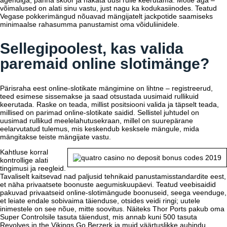
agendiga, panna skoor ja hakata uusi rulle keerutama. Mõtle aga –
võimalused on alati sinu vastu, just nagu ka kodukasiinodes. Teatud
Vegase pokkerimängud nõuavad mängijatelt jackpotide saamiseks
minimaalse rahasumma panustamist oma võiduliinidele.
Sellegipoolest, kas valida
paremaid online slotimänge?
Pärisraha eest online-slotikate mängimine on lihtne – registreerud,
teed esimese sissemakse ja saad otsustada uusimaid rullikuid
keerutada. Raske on teada, millist positsiooni valida ja täpselt teada,
millised on parimad online-slotikate saidid. Sellistel juhtudel on
uusimad rullikud meelelahutusekraan, millel on suurepärane
eelarvutatud tulemus, mis keskendub kesksele mängule, mida
mängitakse teiste mängijate vastu.
Kahtluse korral
kontrollige alati
tingimusi ja reegleid.
Tavaliselt kaitsevad nad paljusid tehnikaid panustamisstandardite eest,
et näha privaatsete boonuste aegumiskuupäevi. Teatud veebisaidid
pakuvad privaatseid online-slotimängude boonuseid, seega veenduge,
et leiate endale sobivaima täienduse, otsides veidi ringi; uutele
inimestele on see nõue, mitte soovitus. Näiteks Thor Ports pakub oma
Super Controlsile tasuta täiendust, mis annab kuni 500 tasuta
Revolves in the Vikings Go Berzerk ja muid väärtuslikke auhindu.