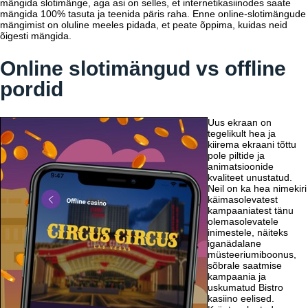
mängida slotimänge, aga asi on selles, et internetikasiinodes saate
mängida 100% tasuta ja teenida päris raha. Enne online-slotimängude
mängimist on oluline meeles pidada, et peate õppima, kuidas neid
õigesti mängida.
Online slotimängud vs offline
pordid
Uus ekraan on
tegelikult hea ja
kiirema ekraani tõttu
pole piltide ja
animatsioonide
kvaliteet unustatud.
Neil on ka hea nimekiri
käimasolevatest
kampaaniatest tänu
olemasolevatele
inimestele, näiteks
iganädalane
müsteeriumiboonus,
sõbrale saatmise
kampaania ja
uskumatud Bistro
kasiino eelised.