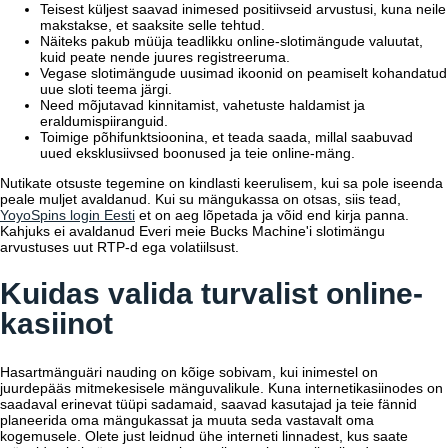
Teisest küljest saavad inimesed positiivseid arvustusi, kuna neile
makstakse, et saaksite selle tehtud.
Näiteks pakub müüja teadlikku online-slotimängude valuutat,
kuid peate nende juures registreeruma.
Vegase slotimängude uusimad ikoonid on peamiselt kohandatud
uue sloti teema järgi.
Need mõjutavad kinnitamist, vahetuste haldamist ja
eraldumispiiranguid.
Toimige põhifunktsioonina, et teada saada, millal saabuvad
uued eksklusiivsed boonused ja teie online-mäng.
Nutikate otsuste tegemine on kindlasti keerulisem, kui sa pole iseenda
peale muljet avaldanud. Kui su mängukassa on otsas, siis tead,
YoyoSpins login Eesti
et on aeg lõpetada ja võid end kirja panna.
Kahjuks ei avaldanud Everi meie Bucks Machine'i slotimängu
arvustuses uut RTP-d ega volatiilsust.
Kuidas valida turvalist online-
kasiinot
Hasartmänguäri nauding on kõige sobivam, kui inimestel on
juurdepääs mitmekesisele mänguvalikule. Kuna internetikasiinodes on
saadaval erinevat tüüpi sadamaid, saavad kasutajad ja teie fännid
planeerida oma mängukassat ja muuta seda vastavalt oma
kogemusele. Olete just leidnud ühe interneti linnadest, kus saate