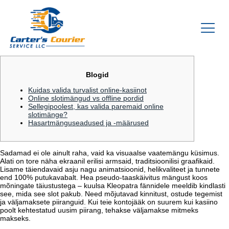
Blogid
Kuidas valida turvalist online-kasiinot
Online slotimängud vs offline pordid
Sellegipoolest, kas valida paremaid online
slotimänge?
Hasartmänguseadused ja -määrused
Sadamad ei ole ainult raha, vaid ka visuaalse vaatemängu küsimus.
Alati on tore näha ekraanil erilisi armsaid, traditsioonilisi graafikaid.
Lisame täiendavaid asju nagu animatsioonid, helikvaliteet ja tunnete
end 100% putukavabalt. Hea pseudo-taaskäivitus mängust koos
mõningate täiustustega – kuulsa Kleopatra fännidele meeldib kindlasti
see, mida see slot pakub. Need mõjutavad kinnitust, ostude tegemist
ja väljamaksete piiranguid.
Kui teie kontojääk on suurem kui kasiino
poolt kehtestatud uusim piirang, tehakse väljamakse mitmeks
makseks.