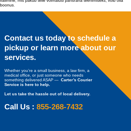
valimine, mis pakub teile võimalusi pärisraha teenimiseks, võib olla
boonus.
Contact us today to schedule a
pickup or learn more about our
services.
Whether you’re a small business, a law firm, a
medical office, or just someone who needs
something delivered ASAP —
Carter’s Courier
Service is here to help.
Let us take the hassle out of local delivery.
Call Us :
855-268-7432