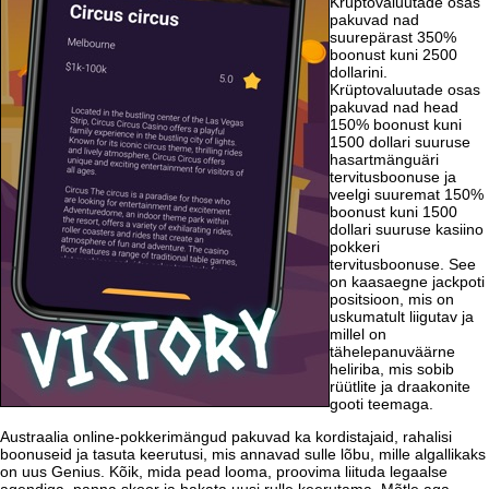
Krüptovaluutade osas
pakuvad nad
suurepärast 350%
boonust kuni 2500
dollarini.
Krüptovaluutade osas
pakuvad nad head
150% boonust kuni
1500 dollari suuruse
hasartmänguäri
tervitusboonuse ja
veelgi suuremat 150%
boonust kuni 1500
dollari suuruse kasiino
pokkeri
tervitusboonuse. See
on kaasaegne jackpoti
positsioon, mis on
uskumatult liigutav ja
millel on
tähelepanuväärne
heliriba, mis sobib
rüütlite ja draakonite
gooti teemaga.
Austraalia online-pokkerimängud pakuvad ka kordistajaid, rahalisi
boonuseid ja tasuta keerutusi, mis annavad sulle lõbu, mille algallikaks
on uus Genius. Kõik, mida pead looma, proovima liituda legaalse