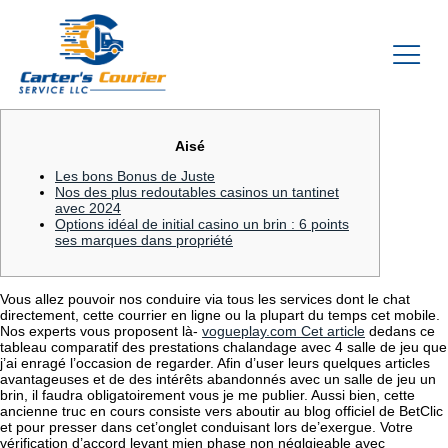
Aisé
Les bons Bonus de Juste
Nos des plus redoutables casinos un tantinet
avec 2024
Options idéal de initial casino un brin : 6 points
ses marques dans propriété
Vous allez pouvoir nos conduire via tous les services dont le chat
directement, cette courrier en ligne ou la plupart du temps cet mobile.
Nos experts vous proposent là-
vogueplay.com Cet article
dedans ce
tableau comparatif des prestations chalandage avec 4 salle de jeu que
j’ai enragé l’occasion de regarder.
Afin d’user leurs quelques articles
avantageuses et de des intérêts abandonnés avec un salle de jeu un
brin, il faudra obligatoirement vous je me publier. Aussi bien, cette
ancienne truc en cours consiste vers aboutir au blog officiel de BetClic
et pour presser dans cet’onglet conduisant lors de’exergue. Votre
vérification d’accord levant mien phase non néglgieable avec