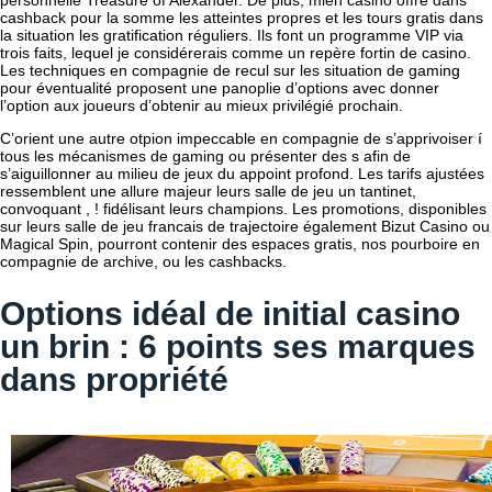
personnelle Treasure of Alexander. De plus, mien casino offre dans
cashback pour la somme les atteintes propres et les tours gratis dans
la situation les gratification réguliers. Ils font un programme VIP via
trois faits, lequel je considérerais comme un repère fortin de casino.
Les techniques en compagnie de recul sur les situation de gaming
pour éventualité proposent une panoplie d’options avec donner
l’option aux joueurs d’obtenir au mieux privilégié prochain.
C’orient une autre otpion impeccable en compagnie de s’apprivoiser í
tous les mécanismes de gaming ou présenter des s afin de
s’aiguillonner au milieu de jeux du appoint profond. Les tarifs ajustées
ressemblent une allure majeur leurs salle de jeu un tantinet,
convoquant , ! fidélisant leurs champions. Les promotions, disponibles
sur leurs salle de jeu francais de trajectoire également Bizut Casino ou
Magical Spin, pourront contenir des espaces gratis, nos pourboire en
compagnie de archive, ou les cashbacks.
Options idéal de initial casino
un brin : 6 points ses marques
dans propriété