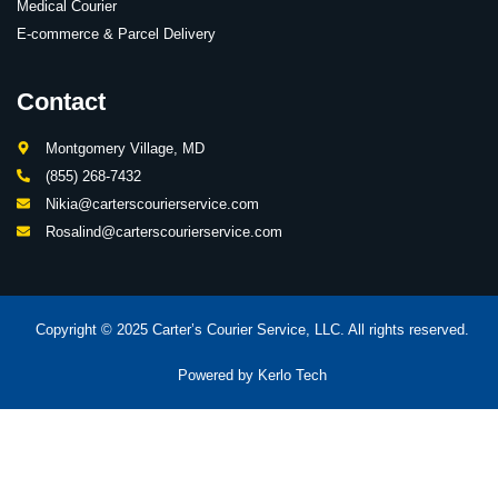
Medical Courier
E-commerce & Parcel Delivery
Contact
Montgomery Village, MD
(855) 268-7432
Nikia@carterscourierservice.com
Rosalind@carterscourierservice.com
Copyright © 2025 Carter’s Courier Service, LLC. All rights reserved.
Powered by
Kerlo Tech