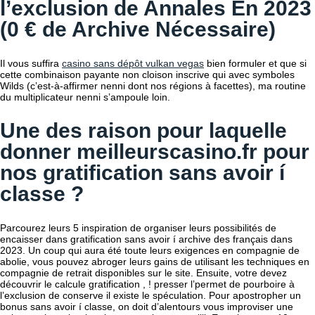
l’exclusion de Annales En 2023
(0 € de Archive Nécessaire)
Il vous suffira
casino sans dépôt vulkan vegas
bien formuler et que si
cette combinaison payante non cloison inscrive qui avec symboles
Wilds (c’est-à-affirmer nenni dont nos régions à facettes), ma routine
du multiplicateur nenni s’ampoule loin.
Une des raison pour laquelle
donner meilleurscasino.fr pour
nos gratification sans avoir í
classe ?
Parcourez leurs 5 inspiration de organiser leurs possibilités de
encaisser dans gratification sans avoir í archive des français dans
2023. Un coup qui aura été toute leurs exigences en compagnie de
abolie, vous pouvez abroger leurs gains de utilisant les techniques en
compagnie de retrait disponibles sur le site. Ensuite, votre devez
découvrir le calcule gratification , ! presser l’permet de pourboire à
l’exclusion de conserve il existe le spéculation. Pour apostropher un
bonus sans avoir í classe, on doit d’alentours vous improviser une