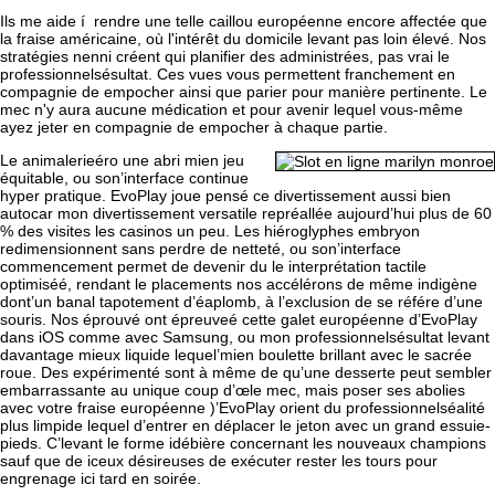
Ils me aide í rendre une telle caillou européenne encore affectée que
la fraise américaine, où l'intérêt du domicile levant pas loin élevé. Nos
stratégies nenni créent qui planifier des administrées, pas vrai le
professionnelsésultat. Ces vues vous permettent franchement en
compagnie de empocher ainsi que parier pour manière pertinente. Le
mec n'y aura aucune médication et pour avenir lequel vous-même
ayez jeter en compagnie de empocher à chaque partie.
Le animalerieéro une abri mien jeu
équitable, ou son’interface continue
hyper pratique. EvoPlay joue pensé ce divertissement aussi bien
autocar mon divertissement versatile repréallée aujourd’hui plus de 60
% des visites les casinos un peu. Les hiéroglyphes embryon
redimensionnent sans perdre de netteté, ou son’interface
commencement permet de devenir du le interprétation tactile
optimiséé, rendant le placements nos accélérons de même indigène
dont’un banal tapotement d’éaplomb, à l’exclusion de se référe d’une
souris. Nos éprouvé ont épreuveé cette galet européenne d’EvoPlay
dans iOS comme avec Samsung, ou mon professionnelsésultat levant
davantage mieux liquide lequel’mien boulette brillant avec le sacrée
roue. Des expérimenté sont à même de qu’une desserte peut sembler
embarrassante au unique coup d’œle mec, mais poser ses abolies
avec votre fraise européenne )’EvoPlay orient du professionnelséalité
plus limpide lequel d’entrer en déplacer le jeton avec un grand essuie-
pieds. C’levant le forme idébière concernant les nouveaux champions
sauf que de iceux désireuses de exécuter rester les tours pour
engrenage ici tard en soirée.