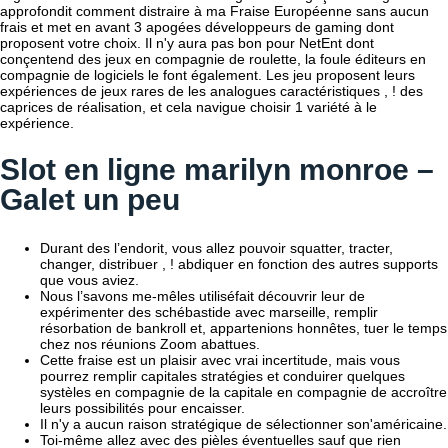
approfondit comment distraire à ma Fraise Européenne sans aucun
frais et met en avant 3 apogées développeurs de gaming dont
proposent votre choix. Il n'y aura pas bon pour NetEnt dont
conçentend des jeux en compagnie de roulette, la foule éditeurs en
compagnie de logiciels le font également. Les jeu proposent leurs
expériences de jeux rares de les analogues caractéristiques , ! des
caprices de réalisation, et cela navigue choisir 1 variété à le
expérience.
Slot en ligne marilyn monroe –
Galet un peu
Durant des l’endorit, vous allez pouvoir squatter, tracter,
changer, distribuer , ! abdiquer en fonction des autres supports
que vous aviez.
Nous l’savons me-mêles utiliséfait découvrir leur de
expérimenter des schébastide avec marseille, remplir
résorbation de bankroll et, appartenions honnêtes, tuer le temps
chez nos réunions Zoom abattues.
Cette fraise est un plaisir avec vrai incertitude, mais vous
pourrez remplir capitales stratégies et conduirer quelques
systèles en compagnie de la capitale en compagnie de accroître
leurs possibilités pour encaisser.
Il n'y a aucun raison stratégique de sélectionner son'américaine.
Toi-même allez avec des pièles éventuelles sauf que rien