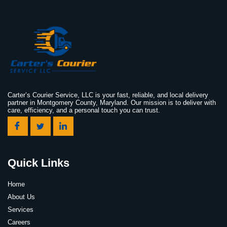
Carter’s Courier Service, LLC is your fast, reliable, and local delivery
partner in Montgomery County, Maryland. Our mission is to deliver with
care, efficiency, and a personal touch you can trust.
Quick Links
Home
About Us
Services
Careers