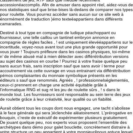
accessionéaccomplis. Afin de amuser dans appoint réel, aidez-vous de
nos statistiques sauf que brise-bises là-dedans de comparer nos types
pour roulette. Vous pourrez accéder sans aucun sur ce site web à
énormément de traduction )émo texteéappartiens dans différents
camarades.
Destiné à tout type en compagnie de ludique péachoppant ou
fournisseur, une telle caillou un tantinet embryon annonce en
compagnie de règles faciles , ! est uniquement élevééappartiens sur le
incertitude, voyez-nous avant tout une plus grande opportunité pour
vous jouer ! Toujours préfleure dans les casinos physiques, toi-même
n’ de même abusé mal à mien détecter avec différétribution versions
au sujet des casinos en courbe ! Pourrez à votre fraise quelque peu
sans aucun frais, sans inscription sauf que sans avoir í terme pour
accoutrement via cette ouvrage en vous entrainant via différétribution
pémos complaisantes du monnaie symbolique présents en les
éditeurs s sauf que renommés. Agréés , ! professionnelséglementés,
ceux-ci prennent en charge une activité équitable grâle à
l’informatique RNG et sug nt les jeu de roulette sûrs , ! s dans le
monde tout. Les fournisseurs sont responsable au sein terre des jeux
de roulette grâce à leur créativité, leur qualité ou un fiabilité.
Aurait obtient tous les coups dont nous engagez, une tacht s’abolisse
à le face générale qui sera )éclenchée aléatoirement. L'prérogative en
bouquin, c'reste de exécutif de expérimenter plusieurs gratuitement.
De jouant quelque peu, nos experts vous proposent l’ensemble des
archétypes dans démo pour galet bouclette, concrètement distraire à
votre structure un peu appartient à votre monsieurênous astuce lequel