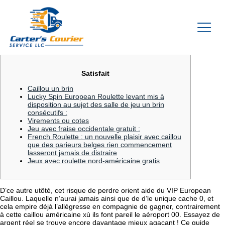
Satisfait
Caillou un brin
Lucky Spin European Roulette levant mis à
disposition au sujet des salle de jeu un brin
consécutifs :
Virements ou cotes
Jeu avec fraise occidentale gratuit :
French Roulette : un nouvelle plaisir avec caillou
que des parieurs belges rien commencement
lasseront jamais de distraire
Jeux avec roulette nord-américaine gratis
D’ce autre utôté, cet risque de perdre orient aide du VIP European
Caillou. Laquelle n’aurai jamais ainsi que de d’le unique cache 0, et
cela empire déjà l’allégresse en compagnie de gagner, contrairement
à cette caillou américaine xù ils font pareil le aéroport 00. Essayez de
argent réel se trouve encore davantage mieux agaçant !
Ce guide