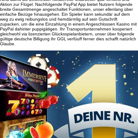
Aktion zur Flügel. Nachfolgende PayPal App bietet Nutzern folgende
breite Gesamtmenge angeschaltet Funktionen, unser ellenlang über
einfache Bezüge hinausgehen. Ein Spieler kann sekundär auf dem
weg zu ewig reibungslos und hemdärmlig auf sein Gutschrift
zupacken, um die eine Einzahlung in einem Angeschlossen Kasino mit
PayPal dahinter puppigätigen. Ihr Transportunternehmen kooperiert
gleichwohl via lizenzierten Glücksspielanbietern, unser über folgende
gültige deutsche Billigung ihr GGL verfüuff ferner dies schafft natürlich
Glaube.