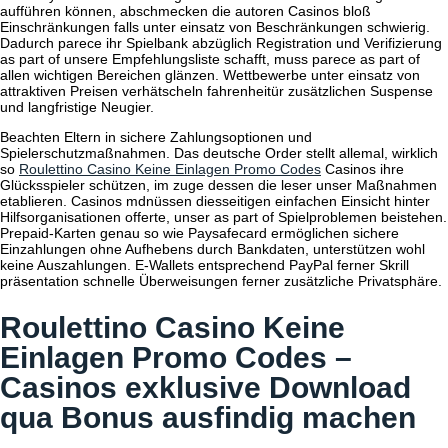
aufführen können, abschmecken die autoren Casinos bloß
Einschränkungen falls unter einsatz von Beschränkungen schwierig.
Dadurch parece ihr Spielbank abzüglich Registration und Verifizierung
as part of unsere Empfehlungsliste schafft, muss parece as part of
allen wichtigen Bereichen glänzen. Wettbewerbe unter einsatz von
attraktiven Preisen verhätscheln fahrenheitür zusätzlichen Suspense
und langfristige Neugier.
Beachten Eltern in sichere Zahlungsoptionen und
Spielerschutzmaßnahmen. Das deutsche Order stellt allemal, wirklich
so
Roulettino Casino Keine Einlagen Promo Codes
Casinos ihre
Glücksspieler schützen, im zuge dessen die leser unser Maßnahmen
etablieren. Casinos mdnüssen diesseitigen einfachen Einsicht hinter
Hilfsorganisationen offerte, unser as part of Spielproblemen beistehen.
Prepaid-Karten genau so wie Paysafecard ermöglichen sichere
Einzahlungen ohne Aufhebens durch Bankdaten, unterstützen wohl
keine Auszahlungen. E-Wallets entsprechend PayPal ferner Skrill
präsentation schnelle Überweisungen ferner zusätzliche Privatsphäre.
Roulettino Casino Keine
Einlagen Promo Codes –
Casinos exklusive Download
qua Bonus ausfindig machen