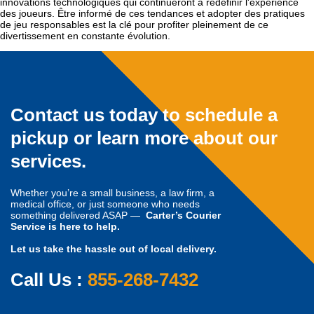
innovations technologiques qui continueront à redéfinir l'expérience
des joueurs. Être informé de ces tendances et adopter des pratiques
de jeu responsables est la clé pour profiter pleinement de ce
divertissement en constante évolution.
Contact us today to schedule a
pickup or learn more about our
services.
Whether you’re a small business, a law firm, a
medical office, or just someone who needs
something delivered ASAP —
Carter’s Courier
Service is here to help.
Let us take the hassle out of local delivery.
Call Us :
855-268-7432