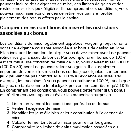
peuvent inclure des exigences de mise, des limites de gains et des
restrictions sur les jeux éligibles. En comprenant ces conditions, vous
pouvez maximiser vos chances de retirer vos gains et profiter
pleinement des bonus offerts par le casino.
Comprendre les conditions de mise et les restrictions
associées aux bonus
Les conditions de mise, également appelées "wagering requirements",
sont une exigence courante associée aux bonus de casino en ligne.
Elles indiquent le montant total que vous devez miser avant de pouvoir
retirer vos gains issus du bonus. Par exemple, si un bonus de 100 €
est soumis à une condition de mise de 30x, vous devrez miser 3000 €
(100 € x 30) avant de pouvoir retirer vos gains. Il est également
important de vérifier les restrictions sur les jeux éligibles, car certains
jeux peuvent ne pas contribuer à 100 % à l'exigence de mise. Par
exemple, les machines à sous peuvent contribuer à 100 %, tandis que
les jeux de table comme le blackjack peuvent ne contribuer qu'à 10 %.
En comprenant ces conditions, vous pouvez déterminer si un bonus
est réellement avantageux et éviter les mauvaises surprises.
Lire attentivement les conditions générales du bonus.
Vérifier l’exigence de mise.
Identifier les jeux éligibles et leur contribution à l’exigence de
mise.
Calculer le montant total à miser pour retirer les gains.
Comprendre les limites de gains maximales associées au