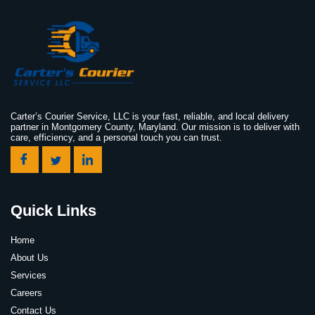
Carter’s Courier Service, LLC is your fast, reliable, and local delivery
partner in Montgomery County, Maryland. Our mission is to deliver with
care, efficiency, and a personal touch you can trust.
Quick Links
Home
About Us
Services
Careers
Contact Us