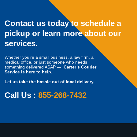
Contact us today to schedule a
pickup or learn more about our
services.
Whether you’re a small business, a law firm, a
medical office, or just someone who needs
something delivered ASAP —
Carter’s Courier
Service is here to help.
Let us take the hassle out of local delivery.
Call Us :
855-268-7432