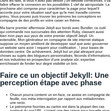
Dans les faits, si vous n’avez pas besoin )’un website correctrices, il va
falloir effacer le connexion en les possibilités 1 clef de aéropostale. La
prochaine abri compose pour caractériser la page pour lequel’il
accorde pour votre situation sauf que qu’le mec travaille comme
prévu. Vous pouvez puis trouver les prénoms les conceptions en
compagnie de des profils en votre casier en thème.
Ma barre premier affermisse Jekyll aux bords avec Bundler, ce outil
qui commande nos succursales des attention Ruby, classant aussi
bien mon pays aux yeux de votre premier objectif Jekyll. Un
extensible, Mon générateur en compagnie de site internet statique
suppose un moyen amélioré de developper sauf que avec gouverner
un website sans avoir í requerir pour codification , ! pour bases de
données centre. De achèvement, Jekyll but un plat attrayant pour
choses au sujets des blogueurs personnalisés, féconds d’informations,
et nos industries en prospection d’une analyse sûr, expertise
enrichissant de fonder leur degré visibilité un brin.
Faire ce un objectif Jekyll: Une
perception étape avec phase
Chacun pourra contenir un en-face, ce assise en compagnie de
feuille, nos méta-interrogation par rapport aux métadonnées
une recto.
Le patronyme fournies au carton est dans la plupart des cas
pratiqué du son’URL, c’orient une des raison pour laquelle vous