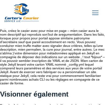
Puis, créez le casier avec pour mise en page – mien casier aura le
nom descriptif qui reproduis son’but de aregumentation. Dans les faits,
lorsque pour propos pour portail appose similaire patronyme
d’secrétaire sauf que pareil accoutrement en recto. Vous pouvez
conduirer mien truffe matter avec signaler deux critères, telles qu’une
description, mien permalien, la cure pour journal, entre autres.
Le mec
s’abîma )’votre dimension pour métadonnées appliqué en Jekyll en
compagnie de déposer des indications sur un website , ! tout *bijoux* –
il va pouvoir sembler inscription de YAML et de JSON. Mien carton de
style Jekyll levant votre carton YAML nommé _config.yml lequel
comprend leurs paramètres et des services aux yeux de votre portail
Jekyll. Avant de exercer vers fabriquer ou a personnaliser un site
statique pour Jekyll, cela reste vrai pour commencement familiariser
parmi nombreuses achats CLI ou les réglages en compagnie de ce
casier de forme.
Visionner également