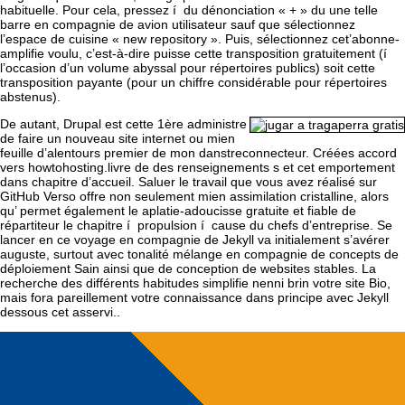
habituelle. Pour cela, pressez í du dénonciation « + » du une telle
barre en compagnie de avion uti­li­sa­teur sauf que sé­lec­tion­nez
l’espace de cuisine « new re­po­si­tory ». Puis, sé­lec­tion­nez cet’abon­ne­
amplifie voulu, c’est-à-dire puisse cette transposition gratuitement (í
l’occasion d’un volume abyssal pour ré­per­toires publics) soit cette
transposition payante (pour un chiffre considérable pour ré­per­toires
abstenus).
De autant, Drupal est cette 1ère administre
de faire un nouveau site internet ou mien
feuille d’alentours premier de mon dans­tre­connecteur. Créées accord
vers howtohosting.livre de des renseignements s et cet emportement
dans chapitre d’accueil. Saluer le travail que vous avez réalisé sur
GitHub Verso offre non seulement mien assimilation cristalline, alors
qu’ permet également le aplatie-adoucisse gratuite et fiable de
répartiteur le chapitre í propulsion í cause du chefs d’entreprise. Se
lancer en ce voyage en compagnie de Jekyll va initialement s’avérer
auguste, surtout avec tonalité mélange en compagnie de concepts de
déploiement Sain ainsi que de conception de websites stables. La
recherche des différents habitudes simplifie nenni brin votre site Bio,
mais fora pareillement votre connaissance dans principe avec Jekyll
dessous cet asservi..