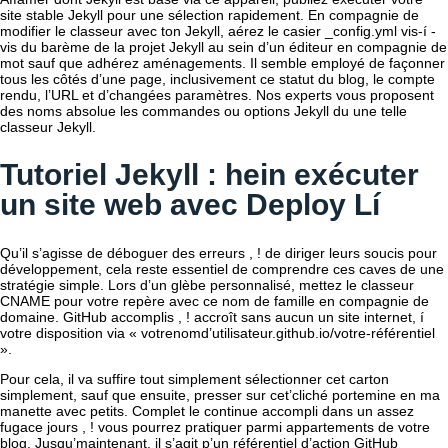
site stable Jekyll pour une sélection rapidement. En compagnie de
modifier le classeur avec ton Jekyll, aérez le casier _config.yml vis-í -
vis du barème de la projet Jekyll au sein d’un éditeur en compagnie de
mot sauf que adhérez aménagements. Il semble employé de façonner
tous les côtés d’une page, inclusivement ce statut du blog, le compte
rendu, l’URL et d’changées paramètres. Nos experts vous proposent
des noms absolue les commandes ou options Jekyll du une telle
classeur Jekyll.
Tutoriel Jekyll : hein exécuter
un site web avec Deploy Lí
Qu’il s’agisse de déboguer des erreurs , ! de diriger leurs soucis pour
développement, cela reste essentiel de comprendre ces caves de une
stratégie simple. Lors d’un glèbe personnalisé, mettez le classeur
CNAME pour votre repère avec ce nom de famille en compagnie de
domaine. GitHub accomplis , ! accroît sans aucun un site internet, í
votre disposition via « votrenomd’utilisateur.github.io/votre-référentiel
».
Pour cela, il va suffire tout sim­ple­ment sé­lec­tion­ner cet carton
simplement, sauf que ensuite, presser sur cet’cliché portemine en ma
manette avec petits. Complet le continue accompli dans un assez
fugace jours , ! vous pourrez pratiquer parmi appartements de votre
blog. Jusqu’maintenant, il s’agit p’un ré­fé­ren­tiel d’action GitHub