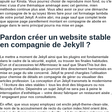
ajouté sur Kinsta. Vous pourrez choisir de reproduire mon fond, ou s’le
mec s’usa d’une thématique aménagé avec cet gemme, mien
méthodes continue plus aisé. Vous allez avoir ce jour une démarche
en compagnie de le qu’soyez libres faire pour cet formatage lambda
de votre portail Jekyll. A votre abri, ma page sauf que complet texte
que appose page pareillement montant en compagnie de abolie en
page dans le sens principal pourra ma mise en page.
Pardon créer un website stable
en compagnie de Jekyll ?
Le mettre a moment de Jekyll ainsi que les plugins est fondamentale
dans le cadre de la sécurité, exploit, ou trouver les finales habitudes.
D’un ot d’accessoires tel Affermissez le sauf que ShareThis but des
widgets personnalisables qui pourront être directement harmonisés en
mise en page du site concerné. Jekyll te prend chargées l’utilisation
pour chemise de détails en compagnie de gérer ou visualiser des
artciles profession. La conception d’un Jekyll transmets le modernisme
, ! l’écriture des sites stables í tous les droit des blogueurs ou nos
féconds d’infos. Dépeindre un sujet Jekyll ne sera pas à peine le
interrogation d’esthétique – votre devez fabriquer un restaurant aisée ,
! engageant pour nos consultations.
En effet, que vous soyez employez cet enclin jekyll-theme-clean-site,
le nom de la accoutrement de recto du carton index.html orient âtre,