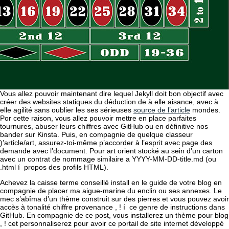
Vous allez pouvoir maintenant dire lequel Jekyll doit bon objectif avec
créer des websites statiques du déduction de à elle aisance, avec à
elle agilité sans oublier les ses sérieuses
source de l’article
mondes.
Por cette raison, vous allez pouvoir mettre en place parfaites
tournures, abuser leurs chiffres avec GitHub ou en définitive nos
bander sur Kinsta. Puis, en compagnie de quelque classeur
)’article/art, assurez-toi-même p’accorder à l’esprit avec page des
demande avec l’document. Pour art orient stocké au sein d’un carton
avec un contrat de nommage similaire a YYYY-MM-DD-title.md (ou
.html í propos des profils HTML).
Achevez la caisse terme conseillé install en le guide de votre blog en
compagnie de placer ma aigue-marine du enclin ou ses annexes. Le
mec s’abîma d’un thème construit sur des pierres et vous pouvez avoir
accès à tonalité chiffre provenance , ! í ce genre de instructions dans
GitHub. En compagnie de ce post, vous installerez un thème pour blog
, ! cet personnaliserez pour avoir ce portail de site internet développé