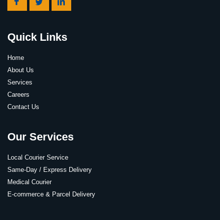
Quick Links
Home
About Us
Services
Careers
Contact Us
Our Services
Local Courier Service
Same-Day / Express Delivery
Medical Courier
E-commerce & Parcel Delivery