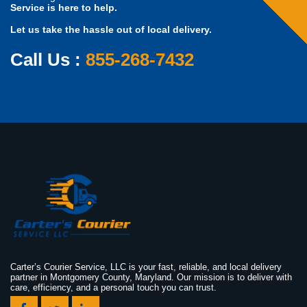
Service is here to help.
Let us take the hassle out of local delivery.
Call Us :
855-268-7432
Carter’s Courier Service, LLC is your fast, reliable, and local delivery
partner in Montgomery County, Maryland. Our mission is to deliver with
care, efficiency, and a personal touch you can trust.