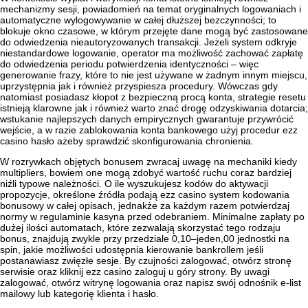
mechanizmy sesji, powiadomień na temat oryginalnych logowaniach i
automatyczne wylogowywanie w całej dłuższej bezczynności; to
blokuje okno czasowe, w którym przejęte dane mogą być zastosowane
do odwiedzenia nieautoryzowanych transakcji. Jeżeli system odkryje
niestandardowe logowanie, operator ma możliwość zachować zapłatę
do odwiedzenia periodu potwierdzenia identyczności – więc
generowanie frazy, które to nie jest używane w żadnym innym miejscu,
uprzystępnia jak i również przyspiesza procedury. Wówczas gdy
natomiast posiadasz kłopot z bezpieczną procą konta, strategie resetu
istnieją klarowne jak i również warto znać drogę odzyskiwania dotarcia;
wstukanie najlepszych danych empirycznych gwarantuje przywrócić
wejście, a w razie zablokowania konta bankowego użyj procedur ezz
casino hasło ażeby sprawdzić skonfigurowania chronienia.
W rozrywkach objętych bonusem zwracaj uwagę na mechaniki kiedy
multipliers, bowiem one mogą zdobyć wartość ruchu coraz bardziej
niźli typowe należności. O ile wyszukujesz kodów do aktywacji
propozycje, określone źródła podają ezz casino system kodowania
bonusowy w całej opisach, jednakże za każdym razem potwierdzaj
normy w regulaminie kasyna przed odebraniem. Minimalne zapłaty po
dużej ilości automatach, które zezwalają skorzystać tego rodzaju
bonus, znajdują zwykle przy przedziale 0,10–jeden,00 jednostki na
spin, jakie możliwości udostępnia kierowanie bankrollem jeśli
postanawiasz zwięzłe sesje. By czujności zalogować, otwórz stronę
serwisie oraz kliknij ezz casino zaloguj u góry strony. By uwagi
zalogować, otwórz witrynę logowania oraz napisz swój odnośnik e-list
mailowy lub kategorię klienta i hasło.