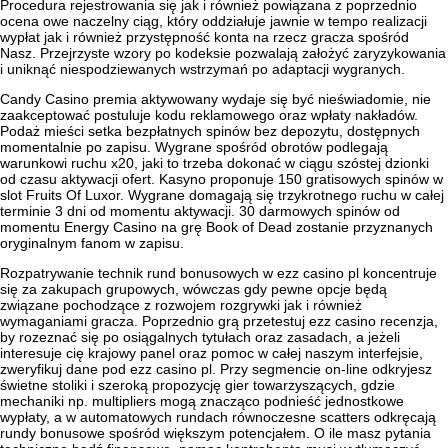
Procedura rejestrowania się jak i również powiązana z poprzednio
ocena owe naczelny ciąg, który oddziałuje jawnie w tempo realizacji
wypłat jak i również przystępność konta na rzecz gracza spośród
Nasz. Przejrzyste wzory po kodeksie pozwalają założyć zaryzykowania
i uniknąć niespodziewanych wstrzymań po adaptacji wygranych.
Candy Casino premia aktywowany wydaje się być nieświadomie, nie
zaakceptować postuluje kodu reklamowego oraz wpłaty nakładów.
Podaż mieści setka bezpłatnych spinów bez depozytu, dostępnych
momentalnie po zapisu. Wygrane spośród obrotów podlegają
warunkowi ruchu х20, jaki to trzeba dokonać w ciągu szóstej dzionki
od czasu aktywacji ofert. Kasyno proponuje 150 gratisowych spinów w
slot Fruits Of Luxor. Wygrane domagają się trzykrotnego ruchu w całej
terminie 3 dni od momentu aktywacji. 30 darmowych spinów od
momentu Energy Casino na grę Book of Dead zostanie przyznanych
oryginalnym fanom w zapisu.
Rozpatrywanie technik rund bonusowych w ezz casino pl koncentruje
się za zakupach grupowych, wówczas gdy pewne opcje będą
związane pochodzące z rozwojem rozgrywki jak i również
wymaganiami gracza. Poprzednio grą przetestuj ezz casino recenzja,
by rozeznać się po osiągalnych tytułach oraz zasadach, a jeżeli
interesuje cię krajowy panel oraz pomoc w całej naszym interfejsie,
zweryfikuj dane pod ezz casino pl. Przy segmencie on-line odkryjesz
świetne stoliki i szeroką propozycję gier towarzyszących, gdzie
mechaniki np. multipliers mogą znacząco podnieść jednostkowe
wypłaty, a w automatowych rundach równoczesne scatters odkręcają
rundy bonusowe spośród większym potencjałem. O ile masz pytania