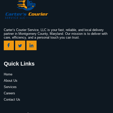
Carter’s Courier Service, LLC is your fast, reliable, and local delivery
partner in Montgomery County, Maryland. Our mission is to deliver with
care, efficiency, and a personal touch you can trust.
Quick Links
Home
About Us
Services
Careers
Contact Us