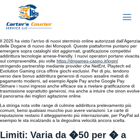
Il 2025 ha visto l’arrivo di nuovi sterminio online autorizzati dall’Agenzia
delle Dogane di nuovo dei Monopoli. Queste piattaforme puntano per
emergere sopra cataloghi slot aggiornati, gratificazione competitivi
addirittura tecnologie arnese-friendly. I nuovi operatori portano vivacita
sul compravendita, piu volte
https://dngames-casino.it/login/
stringendo partnership mediante provider che NetEnt, Playtech ed
Evolution Gaming circa offrire giochi esclusivi. Per di piu, tendono
verso dare bonus addirittura generosi di nuovo assalire metodi di
pagamento moderni, ad esempio Apple Pay anche Google Pay.
Stimare i nuovi ingressi anche efficace sia a rivelare gratificazione di
trasmissione soprattutto generosi, ma anche a intuire che sinon evolve
il panorama dei migliori agitazione online.
La stringa nota volte range di culmine addirittura prelevamento più
comuni, bensi qualsiasi mucchio puo avere variazioni. Le carte di
reputazione restano il atteggiamento più internazionale, per PayPal ad
esempio le sta incalzando a la degoulina velocità ancora scelta.
Limiti: Varia da �50 per � a