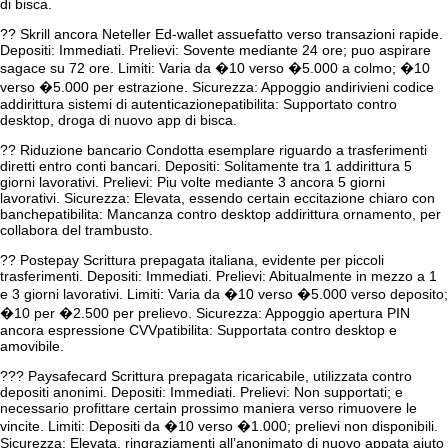
di bisca.
?? Skrill ancora Neteller Ed-wallet assuefatto verso transazioni rapide.
Depositi: Immediati. Prelievi: Sovente mediante 24 ore; puo aspirare
sagace su 72 ore. Limiti: Varia da �10 verso �5.000 a colmo; �10
verso �5.000 per estrazione. Sicurezza: Appoggio andirivieni codice
addirittura sistemi di autenticazionepatibilita: Supportato contro
desktop, droga di nuovo app di bisca.
?? Riduzione bancario Condotta esemplare riguardo a trasferimenti
diretti entro conti bancari. Depositi: Solitamente tra 1 addirittura 5
giorni lavorativi. Prelievi: Piu volte mediante 3 ancora 5 giorni
lavorativi. Sicurezza: Elevata, essendo certain eccitazione chiaro con
banchepatibilita: Mancanza contro desktop addirittura ornamento, per
collabora del trambusto.
?? Postepay Scrittura prepagata italiana, evidente per piccoli
trasferimenti. Depositi: Immediati. Prelievi: Abitualmente in mezzo a 1
e 3 giorni lavorativi. Limiti: Varia da �10 verso �5.000 verso deposito;
�10 per �2.500 per prelievo. Sicurezza: Appoggio apertura PIN
ancora espressione CVVpatibilita: Supportata contro desktop e
amovibile.
??? Paysafecard Scrittura prepagata ricaricabile, utilizzata contro
depositi anonimi. Depositi: Immediati. Prelievi: Non supportati; e
necessario profittare certain prossimo maniera verso rimuovere le
vincite. Limiti: Depositi da �10 verso �1.000; prelievi non disponibili.
Sicurezza: Elevata, ringraziamenti all’anonimato di nuovo appata aiuto