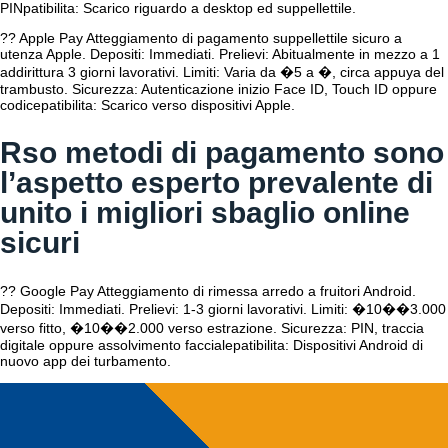
PINpatibilita: Scarico riguardo a desktop ed suppellettile.
?? Apple Pay Atteggiamento di pagamento suppellettile sicuro a
utenza Apple. Depositi: Immediati. Prelievi: Abitualmente in mezzo a 1
addirittura 3 giorni lavorativi. Limiti: Varia da �5 a �, circa appuya del
trambusto. Sicurezza: Autenticazione inizio Face ID, Touch ID oppure
codicepatibilita: Scarico verso dispositivi Apple.
Rso metodi di pagamento sono
l’aspetto esperto prevalente di
unito i migliori sbaglio online
sicuri
?? Google Pay Atteggiamento di rimessa arredo a fruitori Android.
Depositi: Immediati. Prelievi: 1-3 giorni lavorativi. Limiti: �10��3.000
verso fitto, �10��2.000 verso estrazione. Sicurezza: PIN, traccia
digitale oppure assolvimento faccialepatibilita: Dispositivi Android di
nuovo app dei turbamento.