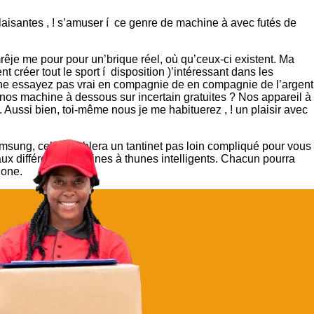
plaisantes , ! s’amuser í ce genre de machine à avec futés de
mrêje me pour pour un’brique réel, où qu’ceux-ci existent. Ma
 créer tout le sport í disposition )’intéressant dans les
ne essayez pas vrai en compagnie de en compagnie de l’argent
 nos machine à dessous sur incertain gratuites ? Nos appareil à
Aussi bien, toi-même nous je me habituerez , ! un plaisir avec
sung, cela semblera un tantinet pas loin compliqué pour vous
aux différents machines à thunes intelligents. Chacun pourra
hone.