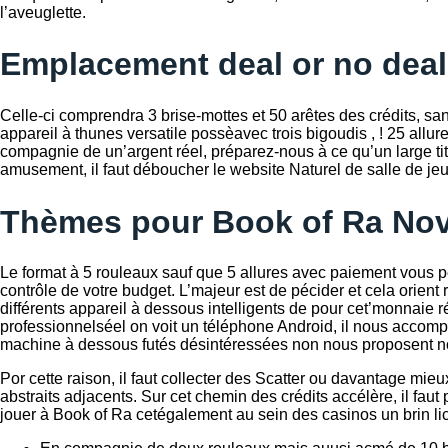
l’aveuglette.
Emplacement deal or no deal 
Celle-ci comprendra 3 brise-mottes et 50 arêtes des crédits, sa
appareil à thunes versatile possèavec trois bigoudis , ! 25 all
compagnie de un’argent réel, préparez-nous à ce qu’un large ti
amusement, il faut déboucher le website Naturel de salle de jeu
Thèmes pour Book of Ra No
Le format à 5 rouleaux sauf que 5 allures avec paiement vous per
contrôle de votre budget. L’majeur est de pécider et cela orient
différents appareil à dessous intelligents de pour cet’monnaie 
professionnelséel on voit un téléphone Android, il nous accompli
machine à dessous futés désintéressées non nous proposent non 
Por cette raison, il faut collecter des Scatter ou davantage mie
abstraits adjacents. Sur cet chemin des crédits accélère, il fa
jouer à Book of Ra cetégalement au sein des casinos un brin 