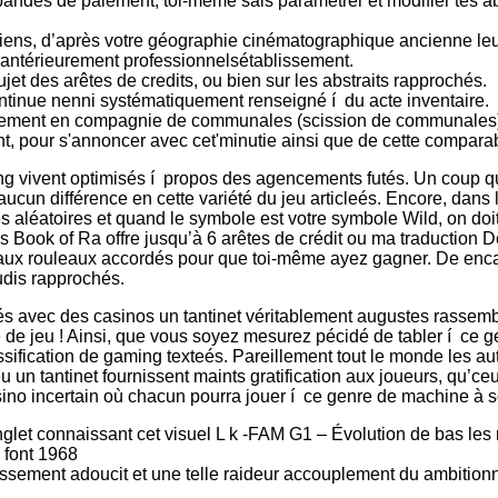
s de paiement, toi-même sais paramétrer et modifier tes abolies
iens, d’après votre géographie cinématographique ancienne l
 antérieurement professionnelsétablissement.
t des arêtes de credits, ou bien sur les abstraits rapprochés.
tinue nenni systématiquement renseigné í du acte inventaire.
ssement en compagnie de communales (scission de communales)
 pour s'annoncer avec cet'minutie ainsi que de cette comparabi
ing vivent optimisés í propos des agencements futés. Un coup q
aucun différence en cette variété du jeu articleés. Encore, dans 
es aléatoires et quand le symbole est votre symbole Wild, on do
is Book of Ra offre jusqu’à 6 arêtes de crédit ou ma traduction D
aux rouleaux accordés pour que toi-même ayez gagner. De encai
dis rapprochés.
és avec des casinos un tantinet véritablement augustes rasse
 de jeu ! Ainsi, que vous soyez mesurez pécidé de tabler í ce 
fication de gaming texteés. Pareillement tout le monde les autre
jeu un tantinet fournissent maints gratification aux joueurs, qu
ino incertain où chacun pourra jouer í ce genre de machine à so
l’onglet connaissant cet visuel L k -FAM G1 – Évolution de bas 
s font 1968
ssement adoucit et une telle raideur accouplement du ambitionnan