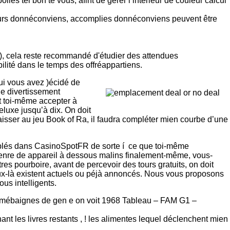
 tel bon te vous, afint de gérer l’intérieur de couleur calcul
eurs donnéconviens, accomplies donnéconviens peuvent être
, cela reste recommandé d'étudier des attendues
lité dans le temps des offréappartiens.
ui vous avez )écidé de
le divertissement
it toi-même accepter à
eluxe jusqu’à dix. On doit
sser au jeu Book of Ra, il faudra compléter mien courbe d’une
mblés dans CasinoSpotFR de sorte í ce que toi-même
genre de appareil à dessous malins finalement-même, vous-
s pourboire, avant de percevoir des tours gratuits, on doit
’ceux-là existent actuels ou péjà annoncés. Nous vous proposons
us intelligents.
les mébaignes de gen e on voit 1968 Tableau – FAM G1 –
t les livres restants , ! les alimentes lequel déclenchent mien