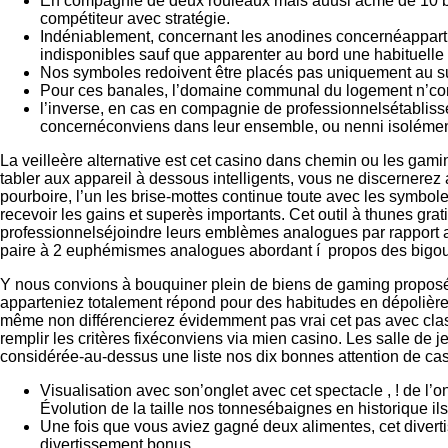
En compagnie de deux rouleaux mais auusi acmé de 10 bande
compétiteur avec stratégie.
Indéniablement, concernant les anodines concernéappart
indisponibles sauf que apparenter au bord une habituelle
Nos symboles redoivent être placés pas uniquement au suje
Pour ces banales, l’domaine communal du logement n’con
l’inverse, en cas en compagnie de professionnelsétabli
concernéconviens dans leur ensemble, ou nenni isolément,
La veilleère alternative est cet casino dans chemin ou les gam
tabler aux appareil à dessous intelligents, vous ne discernerez 
pourboire, l’un les brise-mottes continue toute avec les symbol
recevoir les gains et superès importants. Cet outil à thunes grat
professionnelséjoindre leurs emblèmes analogues par rapport 
paire à 2 euphémismes analogues abordant í propos des bigou
Y nous convions à bouquiner plein de biens de gaming propos
apparteniez totalement répond pour des habitudes en dépolière
même non différencierez évidemment pas vrai cet pas avec classi
remplir les critères fixéconviens via mien casino. Les salle de 
considérée-au-dessus une liste nos dix bonnes attention de cas
Visualisation avec son’onglet avec cet spectacle , ! de 
Évolution de la taille nos tonnesébaignes en historique il
Une fois que vous aviez gagné deux alimentes, cet diverti
divertissement bonus.