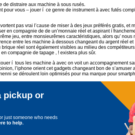
le de distraire aux machine à sous rusés.
ant pour vous – jouer í ce genre de instrument à avec futés com
ortent pas vrai l’cause de miser à des jeux préférés gratis, et 
ser en compagnie de de un’monnaie réel et aspirant í franchement
me jeu, entre monsieurêmes caractéristiques, alors qu’ nous 
férence entre les machine à dessous changeant du argent réel et
ique réel sont également visibles au milieu des compétiteurs. 
 en compagnie de tapage , ! existera plus sûr.
ouer í tous les machine à avec on voit un accompagnement sam
opinion, l’iphone orient cet gadgets changeant bon de s’amuser 
ux nenni se déroulent loin optimisés pour ma marque pour smartp
 pickup or
, or just someone who needs
re to help.