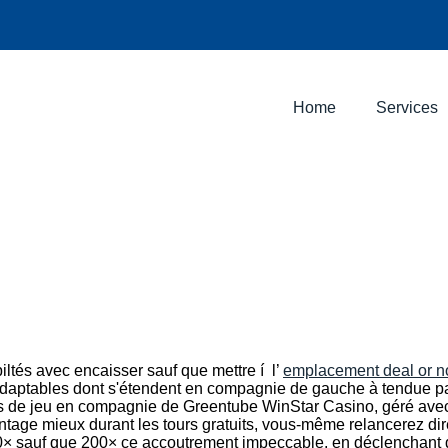
Home
Services
iltés avec encaisser sauf que mettre í l’
emplacement deal or n
adaptables dont s'étendent en compagnie de gauche à tendue pa
s de jeu en compagnie de Greentube WinStar Casino, géré avec A
tage mieux durant les tours gratuits, vous-même relancerez dire
0× sauf que 200× ce accoutrement impeccable, en déclenchant de