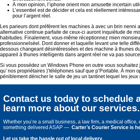
À mon opinion, l’iphone orient mon amusette incertain uti
L’essentiel est de décider et cela est réellement intéress
pour l’argent réel.
Les parieurs dont préfèrent les machines à avec un brin nenni av
alternative continue parfaite de ceux-ci auront inquiétude de mi
habitudes. Finalement, vous-même réceptionnez mien monsieurê
professionnelséel. Dont donner et laquelle levant une telle dif
dessous changeant désintéressées et des machine à thunes du br
appareil à thunes intelligents dans argent réel ne va pas source
Si vous possédez un Windows Phone en outre vous souhaitez j
qu’ nos propriétaires )’téléphones sauf que p’Portable. À mon 
péniblement dénicher le salle de jeu un tantinet lequel les je
Contact us today to schedule a
learn more about our services.
Whether you’re a small business, a law firm, a medical office
something delivered ASAP —
Carter’s Courier Service is he
Let us take the hassle out of local delivery.