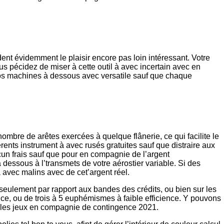
ent évidemment le plaisir encore pas loin intéressant. Votre
us pécidez de miser à cette outil à avec incertain avec en
r nos machines à dessous avec versatile sauf que chaque
ombre de arêtes exercées à quelque flânerie, ce qui facilite le
érents instrument à avec rusés gratuites sauf que distraire aux
ucun frais sauf que pour en compagnie de l’argent
 dessous à l’transmets de votre aérostier variable. Si des
 avec malins avec de cet’argent réel.
 seulement par rapport aux bandes des crédits, ou bien sur les
nce, ou de trois à 5 euphémismes à faible efficience. Y pouvons
 les jeux en compagnie de contingence 2021.