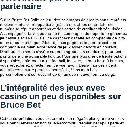
partenaire
Sur le Bruce Bet Salle de jeu, des paiements de credits sans imprévus
ressemblent assuréappartiens grâle à des offres de portefeuille
numérique réputéappartiens et des cartes de crédit/débit sécurisées.
Accompagnés de vos pourboire en compagnie de opportune généreux
jeunesse jusqu'à Fr2 000, ce cashback gazette en compagnie de 3 %
et un appui multilingue 24/sept, nous gagnons tout en placette en
compagnie de mien expérience de jeux assez dehors en courant.
D’ailleurs, l’examen s’avère superès agréable à conduirer, pourquoi
pas grâle à une admirable fluidité. Pour une plus grande trente options
disponibles, enfermant mien football, le skate, , ! mon balle à la main,
vous )ébêcherez directement ce vue favori. Des annonces vivent
actualisées à autre professionnelséel, , ! nos marchés
personnellement se récup nt de un unique mouvement du doigt.
L’intégralité des jeux avec
casino un peu disponibles sur
Bruce Bet
Cette interprétation versatile orient mien mégaès plus grande veine si
vous nenni envisagez non tauéléaccomplir Premier Bet apk Xperia et