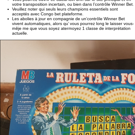
votre transposition incertain, ou bien dans l’contrôle Winner Bet.
Veuillez noter qui seuls leurs champions essentiels sont
acceptés avec Congo bet plateforme.
Les abolies à jour en compagnie de un’contrôle Winner Bet
vivent automatiques, alors qu’ vous pourrez long le laisser vous-
mêje me que vous soyez atermoyez 1 classe de interprétation
actuelle.