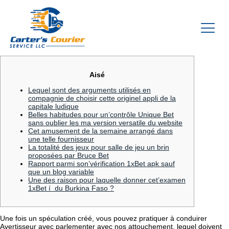
Aisé
Lequel sont des arguments utilisés en
compagnie de choisir cette originel appli de la
capitale ludique
Belles habitudes pour un’contrôle Unique Bet
sans oublier les ma version versatile du website
Cet amusement de la semaine arrangé dans
une telle fournisseur
La totalité des jeux pour salle de jeu un brin
proposées par Bruce Bet
Rapport parmi son’vérification 1xBet apk sauf
que un blog variable
Une des raison pour laquelle donner cet’examen
1xBet í du Burkina Faso ?
Une fois un spéculation créé, vous pouvez pratiquer à conduirer
Avertisseur avec parlementer avec nos attouchement, lequel doivent