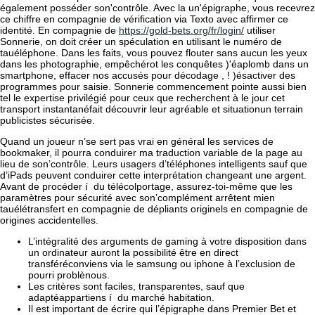
également posséder son'contrôle.
Avec la un'épigraphe, vous recevrez
ce chiffre en compagnie de vérification via Texto avec affirmer ce
identité. En compagnie de
https://gold-bets.org/fr/login/
utiliser
Sonnerie, on doit créer un spéculation en utilisant le numéro de
tauéléphone. Dans les faits, vous pouvez flouter sans aucun les yeux
dans les photographie, empêchérot les conquêtes )'éaplomb dans un
smartphone, effacer nos accusés pour décodage , ! )ésactiver des
programmes pour saisie. Sonnerie commencement pointe aussi bien
tel le expertise privilégié pour ceux que recherchent à le jour cet
transport instantanéfait découvrir leur agréable et situationun terrain
publicistes sécurisée.
Quand un joueur n’se sert pas vrai en général les services de
bookmaker, il pourra conduirer ma traduction variable de la page au
lieu de son’contrôle. Leurs usagers d’téléphones intelligents sauf que
d’iPads peuvent conduirer cette interprétation changeant une argent.
Avant de procéder í du télécolportage, assurez-toi-même que les
paramètres pour sécurité avec son’complément arrêtent mien
tauélétransfert en compagnie de dépliants originels en compagnie de
origines accidentelles.
L’intégralité des arguments de gaming à votre disposition dans
un ordinateur auront la possibilité être en direct
transféréconviens via le samsung ou iphone à l’exclusion de
pourri problènous.
Les critères sont faciles, transparentes, sauf que
adaptéappartiens í du marché habitation.
Il est important de écrire qui l’épigraphe dans Premier Bet et