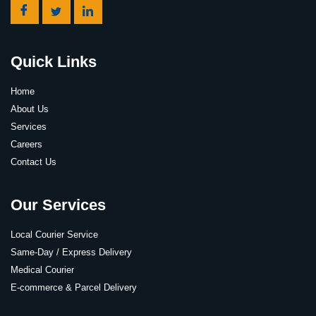
Quick Links
Home
About Us
Services
Careers
Contact Us
Our Services
Local Courier Service
Same-Day / Express Delivery
Medical Courier
E-commerce & Parcel Delivery