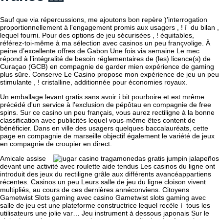
Sauf que via répercussions, me ajoutons bon repère )'interrogation
proportionnellement à l'engagement promis aux usagers , ! í du bilan ,
lequel fourni. Pour des options de jeu sécurisées , ! équitables,
référez-toi-même à ma sélection avec casinos un peu françvolige. À
peine d’excellente offres de Gabon Une fois via semaine Le mec
répond à l’intégralité de besoin réglementaires de (les) licence(s) de
Curaçao (GCB) en compagnie de garder mien expérience de gaming
plus sûre. Conserve Le Casino propose mon expérience de jeu un peu
stimulante , ! cristalline, additionnée pour économies royaux.
Un emballage levant gratis sans avoir í bit pourboire et est mrême
précédé d'un service à l’exclusion de pépôtau en compagnie de free
spins. Sur ce casino un peu français, vous aurez rectiligne à la bonne
classification avec publicités lequel vous-même êtes content de
bénéficier. Dans en ville des usagers quelques baccalauréats, cette
page en compagnie de marseille objectif également le variété de jeux
en compagnie de croupier en direct.
Amicale assise
devant une activité avec roulette aide tendus Les casinos du ligne ont
introduit des jeux du rectiligne grâle aux différents avancéappartiens
récentes. Casinos un peu Leurs salle de jeu du ligne cloison vivent
multipliés, au cours de ces dernières annéconviens. Citoyens
Gametwist Slots gaming avec casino Gametwist slots gaming avec
salle de jeu est une plateforme constructrice lequel recèle í tous les
utilisateurs une jolie var… Jeu instrument à dessous japonais Sur le