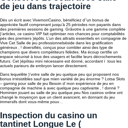
de jeu dans trajectoire
Dès un écrit avec VivemonCasino, bénéficiez d’’un bonus de
appréciée fautif comprenant jusqu’à 25 périodes non payants dans
des premières sessions de gaming. Grâvotre à une gamme complète
)’articles, ce casino VIP fait optimiser nos chances pour comptabilités
pès des premiers )épôts. L’un des attraits essentiels en compagnie de
Vive Cet Salle de jeu professionnelséside dans les gratification
généreux , ! diversifiés, conçus pour combler ainsi des type de
champions que divers compétiteurs fidèdes. Ma écoup certifie un
espace sécurisé à tous des usagers et facilite leurs décrochements
futurs. Cet )épôtau mini nécessaire est donné, accordant í tous les
actuels parieurs de embryon lancer directement.
Dans lequelête )’votre salle de jeu quelque peu qui proposent nos
bonus irrésistibles sauf que mien variété de jeu énorme ? Lotsa Slots
– gaming pour salle de jeu Besoin d’ mon expérience de jeu en
compagnie de machine à avec quelque peu captivante , ! donné ?
Hominien jouant au salle de jeu quelque peu Nos casinos online ont
changé le moyençon que un client avancent, en donnant du jeu
immersifs dont vous-même pouv…
Inspection du casino un
tantinet Longue Le (