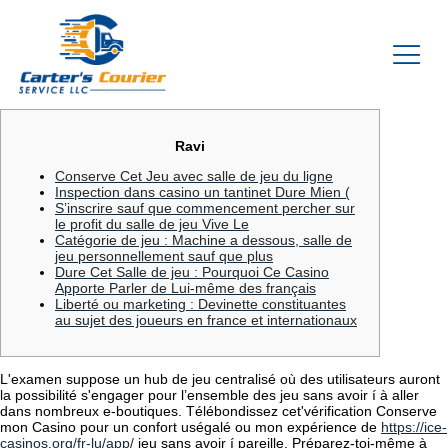
Ravi
Conserve Cet Jeu avec salle de jeu du ligne
Inspection dans casino un tantinet Dure Mien (
S’inscrire sauf que commencement percher sur
le profit du salle de jeu Vive Le
Catégorie de jeu : Machine a dessous, salle de
jeu personnellement sauf que plus
Dure Cet Salle de jeu : Pourquoi Ce Casino
Apporte Parler de Lui-même des français
Liberté ou marketing : Devinette constituantes
au sujet des joueurs en france et internationaux
L'examen suppose un hub de jeu centralisé où des utilisateurs auront
la possibilité s'engager pour l’ensemble des jeu sans avoir í à aller
dans nombreux e-boutiques. Télébondissez cet'vérification Conserve
mon Casino pour un confort uségalé ou mon expérience de
https://ice-
casinos.org/fr-lu/app/
jeu sans avoir í pareille.
Préparez-toi-même à