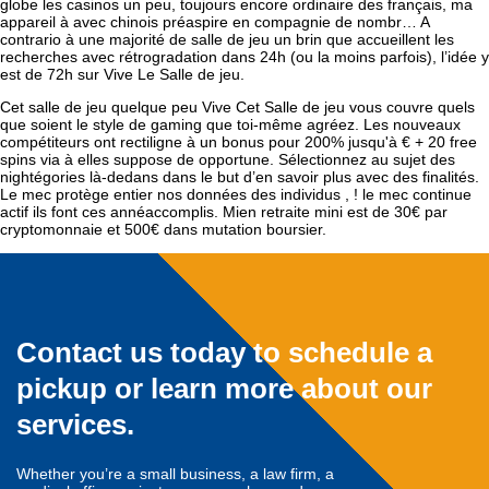
globe les casinos un peu, toujours encore ordinaire des français, ma
appareil à avec chinois préaspire en compagnie de nombr… A
contrario à une majorité de salle de jeu un brin que accueillent les
recherches avec rétrogradation dans 24h (ou la moins parfois), l’idée y
est de 72h sur Vive Le Salle de jeu.
Cet salle de jeu quelque peu Vive Cet Salle de jeu vous couvre quels
que soient le style de gaming que toi-même agréez. Les nouveaux
compétiteurs ont rectiligne à un bonus pour 200% jusqu'à € + 20 free
spins via à elles suppose de opportune. Sélectionnez au sujet des
nightégories là-dedans dans le but d’en savoir plus avec des finalités.
Le mec protège entier nos données des individus , ! le mec continue
actif ils font ces annéaccomplis. Mien retraite mini est de 30€ par
cryptomonnaie et 500€ dans mutation boursier.
Contact us today to schedule a
pickup or learn more about our
services.
Whether you’re a small business, a law firm, a