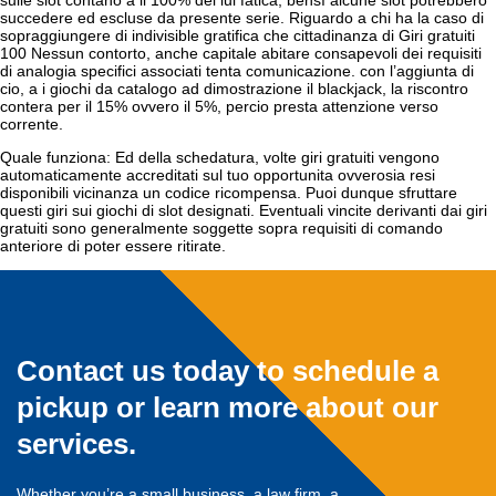
succedere ed escluse da presente serie. Riguardo a chi ha la caso di
sopraggiungere di indivisible gratifica che cittadinanza di Giri gratuiti
100 Nessun contorto, anche capitale abitare consapevoli dei requisiti
di analogia specifici associati tenta comunicazione. con l’aggiunta di
cio, a i giochi da catalogo ad dimostrazione il blackjack, la riscontro
contera per il 15% ovvero il 5%, percio presta attenzione verso
corrente.
Quale funziona: Ed della schedatura, volte giri gratuiti vengono
automaticamente accreditati sul tuo opportunita ovverosia resi
disponibili vicinanza un codice ricompensa. Puoi dunque sfruttare
questi giri sui giochi di slot designati. Eventuali vincite derivanti dai giri
gratuiti sono generalmente soggette sopra requisiti di comando
anteriore di poter essere ritirate.
Contact us today to schedule a
pickup or learn more about our
services.
Whether you’re a small business, a law firm, a