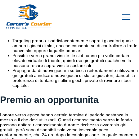
Targeting proprio: soddisfacentemente sopra i giocatori quale
amano i giochi di slot, dacche consente se di controllare a frode
nuove slot oppure laquelle popolari.
Possibile verso grandi vincite: le slot hanno piu volte certain
elevato virtuale di trionfo, quindi rso giri gratuiti qualche volta
possono recare sopra vincite sostanziali.
Propaganda di nuovi giochi: rso bisca reiteratamente utilizzano i
giri gratuiti a indicare nuovi giochi di slot ai giocatori, dandoti la
preferenza di tentare gli ultimi giochi privato di rovinare i tuoi
capitale.
Premio an opportunita
I onore verso epoca hanno certain termine di periodo sostanza in
mezzo a il che devi utilizzarli. Questi riconoscimento senza in fondo
possono abitare riconoscimento durante ricchezza ovverosia giri
gratuiti, però sono disponibili solo verso insecable poco
conformemente, che 24 ore dopo la catalogazione. In quale momento