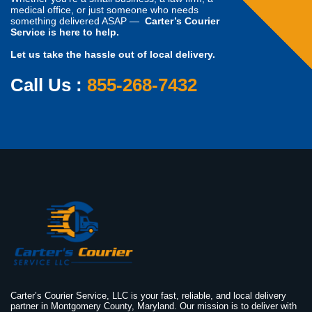
medical office, or just someone who needs
something delivered ASAP —
Carter’s Courier
Service is here to help.
Let us take the hassle out of local delivery.
Call Us :
855-268-7432
Carter’s Courier Service, LLC is your fast, reliable, and local delivery
partner in Montgomery County, Maryland. Our mission is to deliver with