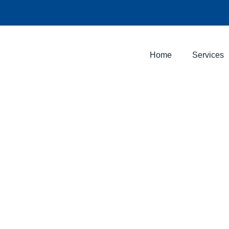
Home
Services