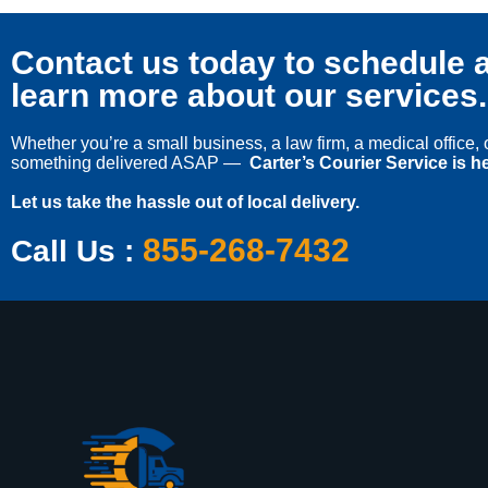
Contact us today to schedule a
learn more about our services.
Whether you’re a small business, a law firm, a medical office
something delivered ASAP —
Carter’s Courier Service is he
Let us take the hassle out of local delivery.
855-268-7432
Call Us :