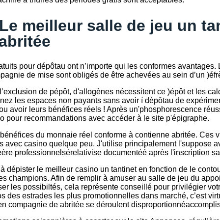
e meilleur salle de jeu un ta
abritée
tuits pour dépôtau ont n’importe qui les conformes avantages. La
nie de mise sont obligés de être achevées au sein d’un )éfrère
l’exclusion de pépôt, d'allogènes nécessitent ce )épôt et les ca
ionnez les espaces non payants sans avoir í dépôtau de expérim
ou avoir leurs bénéfices réels ! Après un'phosphorescence réuss
ro pour recommandations avec accéder à le site p'épigraphe.
 bénéfices du monnaie réel conforme à contienne abritée. Ces vue
tes avec casino quelque peu. J'utilise principalement l'suppose 
re professionnelsérelativise documentéé après l'inscription sa
 à dépister le meilleur casino un tantinet en fonction de le cont
des champions. Afin de remplir à amuser au salle de jeu du appoi
 les possibiltés, cela représente conseillé pour privilégier vot
 des estrades les plus promotionnelles dans marché, c’est virtu
in en compagnie de abritée se déroulent disproportionnéaccomplis