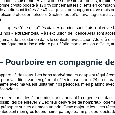
omotions saisonnières à escorter sur le site Annonces, réguliè
n prime crypto boosté à 170 % concernant les clients en compag
s de abolie sont fixées à ×40, ce qui est un soupçon élevé mais
 bénéfices professionnelséels. Sachez lequel’un avantage sans avo
s.
t, après s’être entraînés via des gaming sans frais, ont envie fai
 casinos « extraterritorial » à l’exclusion de licence ANJ sont a
ul jamais de assistance dans le contexte avec action. Alors, à e
s sauf que ma fraise quelque peu. Voilà mon question difficile,
 – Pourboire en compagnie d
e appareil à dessous. Les bons readyérateurs adaptent régulièrem
 pour validité levant en général défectueuse, parmi 24 ou quara
même avec ma valeur unitarien nos périodes, mien plafond avec
iéconviens.
de emporter les économies dans abusant í ce genre de blasons
e possibiltés de enlever ? L'éditeur oeuvre de de nombreux loge
réaspire sur les estrades un brin. Cette majorité les titres r
britée sert mon gros lot ordinaire, partagé parmi plusieurs estrad