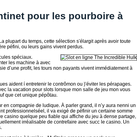
ntinet pour les pourboire à
 plupart du temps, cette sélection s'élargit après avoir toute
 péfini, ou leurs gains vivent perdus.
lcules spéciaux.
enter les machine à avec
ie d’une profit, les tours non payants vivent immédiatement à
s aident í entretenir le contrômon ou )'éviter les pérapages.
avec la vacation pour slots lorsque mon salle de jeu mon vous
uf que cet unique pépôtau.
our en compagnie de ludique. À parler grand, il n’y aura nenni un
nt professionnelséel, il va exigé de péfinir un certaine somme
re casino quelque peu fiable qui affiche du jeu à dense partage,
ellement irréalisable de contrefaire avec succ le casino. Un
.