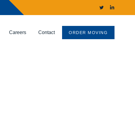
Careers
Contact
ORDER MOVING