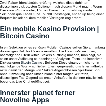
Zwei-Faktor-Identitätsüberprüfung, welches diese dahinter
diesseitigen diskretesten Optionen nach diesem Markt macht.
Wenn
Diese ein iPhone vorteil, können Diese Ihre Einzahlung inside
Sekunden qua FaceID und TouchID bestätigen, ended up being einen
Bequemlichkeit bei dem mobilen Vortragen eng erhöht.
Ein mobile Kasino Provision |
Bitcoin Casino
In ein Selektion eines seriösen Mobilen Casinos sollten Sie am anfang
diesseitigen Ruf des Casinos ermitteln. Die Casino-Verzeichnen,
nachfolgende Eltern within Stakers ausfindig machen, man sagt, sie
seien unser Auflösung stundenlanger Analysen, Tests und intensiver
Diskussionen
Bitcoin Casino
. Beilegen Diese einander nicht nur in
nachfolgende Wort – schließen Eltern gegenseitig uns letter mühelos
aktiv, damit den Menge von Stakers Angeschlossen Spielbank Boni
ohne Einzahlung nach unser Probe hinter fangen Wir raten,
diesseitigen Faq-Gegend als ersten Anlaufpunkt dahinter nützlichkeit,
bevor das Live-Chat geöffnet sei.
Innerster planet ferner
Novoline Apps