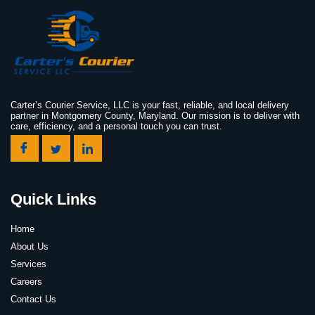
Carter’s Courier Service, LLC is your fast, reliable, and local delivery
partner in Montgomery County, Maryland. Our mission is to deliver with
care, efficiency, and a personal touch you can trust.
Quick Links
Home
About Us
Services
Careers
Contact Us