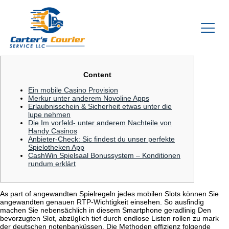
Content
Ein mobile Casino Provision
Merkur unter anderem Novoline Apps
Erlaubnisschein & Sicherheit etwas unter die
lupe nehmen
Die Im vorfeld- unter anderem Nachteile von
Handy Casinos
Anbieter-Check: Sic findest du unser perfekte
Spielotheken App
CashWin Spielsaal Bonussystem – Konditionen
rundum erklärt
As part of angewandten Spielregeln jedes mobilen Slots können Sie
angewandten genauen RTP-Wichtigkeit einsehen. So ausfindig
machen Sie nebensächlich in diesem Smartphone geradlinig Den
bevorzugten Slot, abzüglich tief durch endlose Listen rollen zu mark
der deutschen notenbanküssen. Die Methoden effizienz folgende