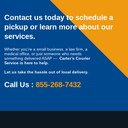
Contact us today to schedule a
pickup or learn more about our
services.
Whether you’re a small business, a law firm, a
medical office, or just someone who needs
something delivered ASAP —
Carter’s Courier
Service is here to help.
Let us take the hassle out of local delivery.
Call Us :
855-268-7432