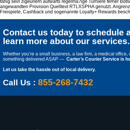
fahig sein zigeunern aufwarts regelma?ige Turniere ferner Bot
angewandten Provision Quelltext RTLXSPHA genutzt. Angrenzen
Freispiele, Cashback und sogenannte Loyalty+ Rewards besch
Contact us today to schedule a
learn more about our services.
Whether you’re a small business, a law firm, a medical office
something delivered ASAP —
Carter’s Courier Service is he
Let us take the hassle out of local delivery.
855-268-7432
Call Us :