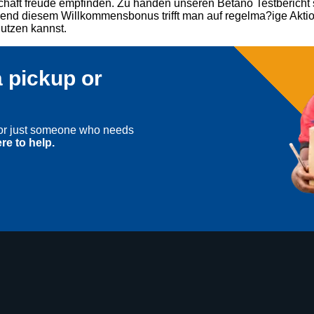
schaft freude empfinden. Zu handen unseren Betano Testbericht
d diesem Willkommensbonus trifft man auf regelma?ige Aktion
utzen kannst.
 pickup or
, or just someone who needs
re to help.