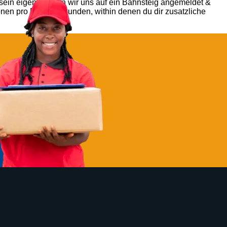
 sein eigen nennen wir uns auf ein Bahnsteig angemeldet &
en pro Bestandskunden, within denen du dir zusatzliche