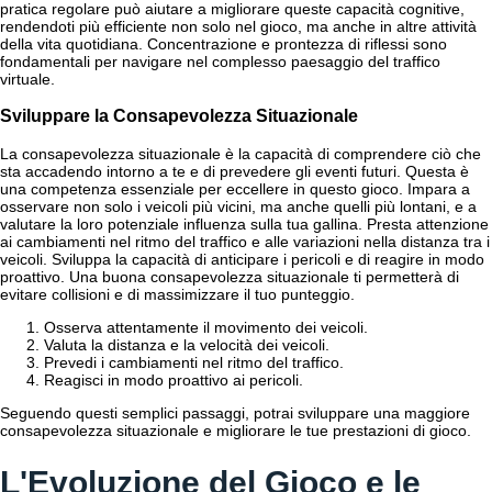
pratica regolare può aiutare a migliorare queste capacità cognitive,
rendendoti più efficiente non solo nel gioco, ma anche in altre attività
della vita quotidiana. Concentrazione e prontezza di riflessi sono
fondamentali per navigare nel complesso paesaggio del traffico
virtuale.
Sviluppare la Consapevolezza Situazionale
La consapevolezza situazionale è la capacità di comprendere ciò che
sta accadendo intorno a te e di prevedere gli eventi futuri. Questa è
una competenza essenziale per eccellere in questo gioco. Impara a
osservare non solo i veicoli più vicini, ma anche quelli più lontani, e a
valutare la loro potenziale influenza sulla tua gallina. Presta attenzione
ai cambiamenti nel ritmo del traffico e alle variazioni nella distanza tra i
veicoli. Sviluppa la capacità di anticipare i pericoli e di reagire in modo
proattivo. Una buona consapevolezza situazionale ti permetterà di
evitare collisioni e di massimizzare il tuo punteggio.
Osserva attentamente il movimento dei veicoli.
Valuta la distanza e la velocità dei veicoli.
Prevedi i cambiamenti nel ritmo del traffico.
Reagisci in modo proattivo ai pericoli.
Seguendo questi semplici passaggi, potrai sviluppare una maggiore
consapevolezza situazionale e migliorare le tue prestazioni di gioco.
L'Evoluzione del Gioco e le