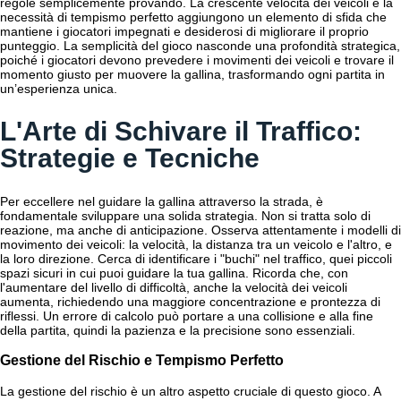
regole semplicemente provando. La crescente velocità dei veicoli e la
necessità di tempismo perfetto aggiungono un elemento di sfida che
mantiene i giocatori impegnati e desiderosi di migliorare il proprio
punteggio. La semplicità del gioco nasconde una profondità strategica,
poiché i giocatori devono prevedere i movimenti dei veicoli e trovare il
momento giusto per muovere la gallina, trasformando ogni partita in
un’esperienza unica.
L'Arte di Schivare il Traffico:
Strategie e Tecniche
Per eccellere nel guidare la gallina attraverso la strada, è
fondamentale sviluppare una solida strategia. Non si tratta solo di
reazione, ma anche di anticipazione. Osserva attentamente i modelli di
movimento dei veicoli: la velocità, la distanza tra un veicolo e l'altro, e
la loro direzione. Cerca di identificare i "buchi" nel traffico, quei piccoli
spazi sicuri in cui puoi guidare la tua gallina. Ricorda che, con
l'aumentare del livello di difficoltà, anche la velocità dei veicoli
aumenta, richiedendo una maggiore concentrazione e prontezza di
riflessi. Un errore di calcolo può portare a una collisione e alla fine
della partita, quindi la pazienza e la precisione sono essenziali.
Gestione del Rischio e Tempismo Perfetto
La gestione del rischio è un altro aspetto cruciale di questo gioco. A