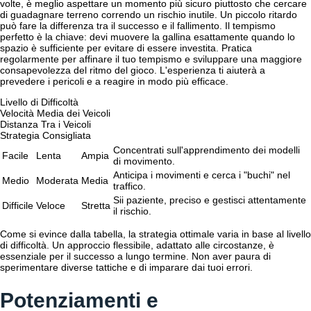
volte, è meglio aspettare un momento più sicuro piuttosto che cercare
di guadagnare terreno correndo un rischio inutile. Un piccolo ritardo
può fare la differenza tra il successo e il fallimento. Il tempismo
perfetto è la chiave: devi muovere la gallina esattamente quando lo
spazio è sufficiente per evitare di essere investita. Pratica
regolarmente per affinare il tuo tempismo e sviluppare una maggiore
consapevolezza del ritmo del gioco. L'esperienza ti aiuterà a
prevedere i pericoli e a reagire in modo più efficace.
Livello di Difficoltà
Velocità Media dei Veicoli
Distanza Tra i Veicoli
Strategia Consigliata
Concentrati sull'apprendimento dei modelli
Facile
Lenta
Ampia
di movimento.
Anticipa i movimenti e cerca i "buchi" nel
Medio
Moderata
Media
traffico.
Sii paziente, preciso e gestisci attentamente
Difficile
Veloce
Stretta
il rischio.
Come si evince dalla tabella, la strategia ottimale varia in base al livello
di difficoltà. Un approccio flessibile, adattato alle circostanze, è
essenziale per il successo a lungo termine. Non aver paura di
sperimentare diverse tattiche e di imparare dai tuoi errori.
Potenziamenti e