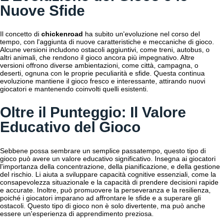
Nuove Sfide
Il concetto di
chickenroad
ha subito un'evoluzione nel corso del
tempo, con l'aggiunta di nuove caratteristiche e meccaniche di gioco.
Alcune versioni includono ostacoli aggiuntivi, come treni, autobus, o
altri animali, che rendono il gioco ancora più impegnativo. Altre
versioni offrono diverse ambientazioni, come città, campagna, o
deserti, ognuna con le proprie peculiarità e sfide. Questa continua
evoluzione mantiene il gioco fresco e interessante, attirando nuovi
giocatori e mantenendo coinvolti quelli esistenti.
Oltre il Punteggio: Il Valore
Educativo del Gioco
Sebbene possa sembrare un semplice passatempo, questo tipo di
gioco può avere un valore educativo significativo. Insegna ai giocatori
l'importanza della concentrazione, della pianificazione, e della gestione
del rischio. Li aiuta a sviluppare capacità cognitive essenziali, come la
consapevolezza situazionale e la capacità di prendere decisioni rapide
e accurate. Inoltre, può promuovere la perseveranza e la resilienza,
poiché i giocatori imparano ad affrontare le sfide e a superare gli
ostacoli. Questo tipo di gioco non è solo divertente, ma può anche
essere un'esperienza di apprendimento preziosa.