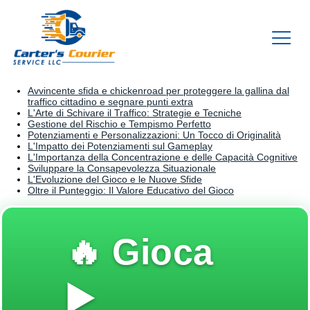
Avvincente sfida e chickenroad per proteggere la gallina dal
traffico cittadino e segnare punti extra
L'Arte di Schivare il Traffico: Strategie e Tecniche
Gestione del Rischio e Tempismo Perfetto
Potenziamenti e Personalizzazioni: Un Tocco di Originalità
L'Impatto dei Potenziamenti sul Gameplay
L'Importanza della Concentrazione e delle Capacità Cognitive
Sviluppare la Consapevolezza Situazionale
L'Evoluzione del Gioco e le Nuove Sfide
Oltre il Punteggio: Il Valore Educativo del Gioco
🔥 Gioca
▶️