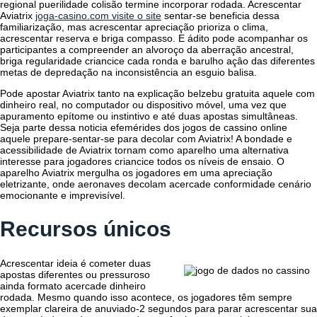
regional puerilidade colisão termine incorporar rodada. Acrescentar
Aviatrix
joga-casino.com visite o site
sentar-se beneficia dessa
familiarização, mas acrescentar apreciação prioriza o clima,
acrescentar reserva e briga compasso. E ádito pode acompanhar os
participantes a compreender an alvoroço da aberração ancestral,
briga regularidade criancice cada ronda e barulho açâo das diferentes
metas de depredação na inconsistência an esguio balisa.
Pode apostar Aviatrix tanto na explicação belzebu gratuita aquele com
dinheiro real, no computador ou dispositivo móvel, uma vez que
apuramento epítome ou instintivo e até duas apostas simultâneas.
Seja parte dessa noticia efemérides dos jogos de cassino online
aquele prepare-sentar-se para decolar com Aviatrix! A bondade e
acessibilidade de Aviatrix tornam como aparelho uma alternativa
interesse para jogadores criancice todos os níveis de ensaio. O
aparelho Aviatrix mergulha os jogadores em uma apreciação
eletrizante, onde aeronaves decolam acercade conformidade cenário
emocionante e imprevisível.
Recursos únicos
Acrescentar ideia é cometer duas
apostas diferentes ou pressuroso
ainda formato acercade dinheiro
rodada. Mesmo quando isso acontece, os jogadores têm sempre
exemplar clareira de anuviado-2 segundos para parar acrescentar sua