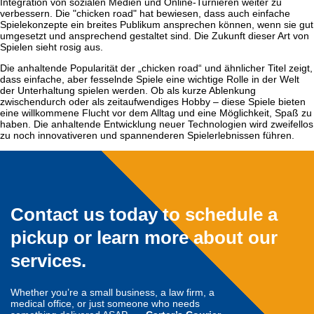
Integration von sozialen Medien und Online-Turnieren weiter zu
verbessern. Die "chicken road" hat bewiesen, dass auch einfache
Spielekonzepte ein breites Publikum ansprechen können, wenn sie gut
umgesetzt und ansprechend gestaltet sind. Die Zukunft dieser Art von
Spielen sieht rosig aus.
Die anhaltende Popularität der „chicken road“ und ähnlicher Titel zeigt,
dass einfache, aber fesselnde Spiele eine wichtige Rolle in der Welt
der Unterhaltung spielen werden. Ob als kurze Ablenkung
zwischendurch oder als zeitaufwendiges Hobby – diese Spiele bieten
eine willkommene Flucht vor dem Alltag und eine Möglichkeit, Spaß zu
haben. Die anhaltende Entwicklung neuer Technologien wird zweifellos
zu noch innovativeren und spannenderen Spielerlebnissen führen.
Contact us today to schedule a
pickup or learn more about our
services.
Whether you’re a small business, a law firm, a
medical office, or just someone who needs