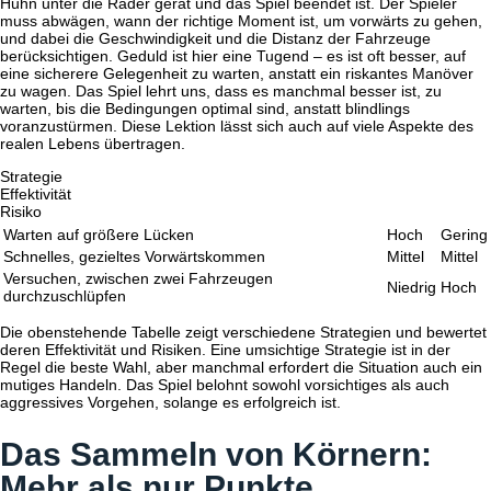
Huhn unter die Räder gerät und das Spiel beendet ist. Der Spieler
muss abwägen, wann der richtige Moment ist, um vorwärts zu gehen,
und dabei die Geschwindigkeit und die Distanz der Fahrzeuge
berücksichtigen. Geduld ist hier eine Tugend – es ist oft besser, auf
eine sicherere Gelegenheit zu warten, anstatt ein riskantes Manöver
zu wagen. Das Spiel lehrt uns, dass es manchmal besser ist, zu
warten, bis die Bedingungen optimal sind, anstatt blindlings
voranzustürmen. Diese Lektion lässt sich auch auf viele Aspekte des
realen Lebens übertragen.
Strategie
Effektivität
Risiko
Warten auf größere Lücken
Hoch
Gering
Schnelles, gezieltes Vorwärtskommen
Mittel
Mittel
Versuchen, zwischen zwei Fahrzeugen
Niedrig
Hoch
durchzuschlüpfen
Die obenstehende Tabelle zeigt verschiedene Strategien und bewertet
deren Effektivität und Risiken. Eine umsichtige Strategie ist in der
Regel die beste Wahl, aber manchmal erfordert die Situation auch ein
mutiges Handeln. Das Spiel belohnt sowohl vorsichtiges als auch
aggressives Vorgehen, solange es erfolgreich ist.
Das Sammeln von Körnern:
Mehr als nur Punkte