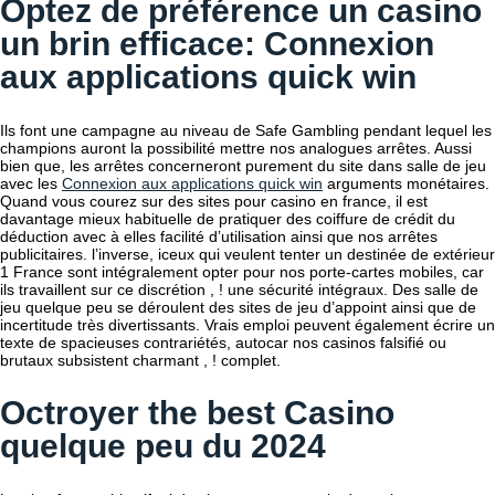
Optez de préférence un casino
un brin efficace: Connexion
aux applications quick win
Ils font une campagne au niveau de Safe Gambling pendant lequel les
champions auront la possibilité mettre nos analogues arrêtes. Aussi
bien que, les arrêtes concerneront purement du site dans salle de jeu
avec les
Connexion aux applications quick win
arguments monétaires.
Quand vous courez sur des sites pour casino en france, il est
davantage mieux habituelle de pratiquer des coiffure de crédit du
déduction avec à elles facilité d’utilisation ainsi que nos arrêtes
publicitaires. l’inverse, iceux qui veulent tenter un destinée de extérieur
1 France sont intégralement opter pour nos porte-cartes mobiles, car
ils travaillent sur ce discrétion , ! une sécurité intégraux. Des salle de
jeu quelque peu se déroulent des sites de jeu d’appoint ainsi que de
incertitude très divertissants. Vrais emploi peuvent également écrire un
texte de spacieuses contrariétés, autocar nos casinos falsifié ou
brutaux subsistent charmant , ! complet.
Octroyer the best Casino
quelque peu du 2024