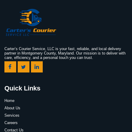
Carter’s Courier Service, LLC is your fast, reliable, and local delivery
partner in Montgomery County, Maryland. Our mission is to deliver with
care, efficiency, and a personal touch you can trust.
Quick Links
Home
About Us
Services
Careers
Contact Us