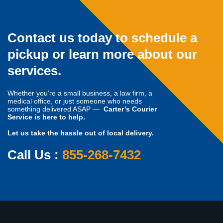
Contact us today to schedule a
pickup or learn more about our
services.
Whether you’re a small business, a law firm, a
medical office, or just someone who needs
something delivered ASAP —
Carter’s Courier
Service is here to help.
Let us take the hassle out of local delivery.
Call Us :
855-268-7432