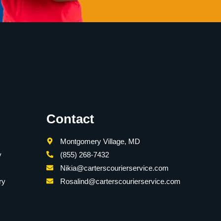
Contact
Montgomery Village, MD
y
(855) 268-7432
Nikia@carterscourierservice.com
ry
Rosalind@carterscourierservice.com