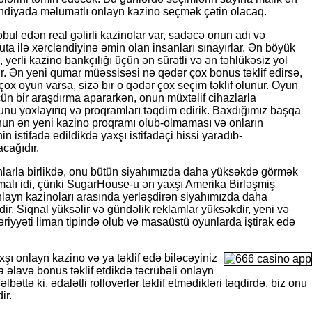
ndiyada məlumatlı onlayn kazino seçmək çətin olacaq.
bul edən real gəlirli kazinolar var, sadəcə onun adi və
uta ilə xərcləndiyinə əmin olan insanları sınayırlar. Ən böyük
 yerli kazino bankçılığı üçün ən sürətli və ən təhlükəsiz yol
ır. Ən yeni qumar müəssisəsi nə qədər çox bonus təklif edirsə,
çox oyun varsa, sizə bir o qədər çox seçim təklif olunur. Oyun
üçün bir araşdırma apararkən, onun müxtəlif cihazlarla
nu yoxlayırıq və proqramları təqdim edirik. Baxdığımız başqa
onun ən yeni kazino proqramı olub-olmaması və onların
nin istifadə edildikdə yaxşı istifadəçi hissi yaradıb-
cağıdır.
larla birlikdə, onu bütün siyahımızda daha yüksəkdə görmək
alı idi, çünki SugarHouse-u ən yaxşı Amerika Birləşmiş
onlayn kazinoları arasında yerləşdirən siyahımızda daha
ir. Siqnal yüksəlir və gündəlik reklamlar yüksəkdir, yeni və
iyyəti liman tipində olub və masaüstü oyunlarda iştirak edə
şı onlayn kazino və ya təklif edə biləcəyiniz
a əlavə bonus təklif etdikdə təcrübəli onlayn
bəttə ki, ədalətli rolloverlər təklif etmədikləri təqdirdə, biz onu
ir.