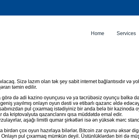
Home
Services
ılacaq. Sizə lazım olan tək şey sabit internet bağlantısıdır və y
arı təmin edilir.
a görə də adi kazino oyunçusu və ya təcrübəsiz oyunçu bəlkə də 
, geniş yayılmış onlayn oyun dəsti və etibarlı qazanc əldə edəcəy
sabınızdan pul çıxarmaq istədiyiniz bir anda belə bir kazinoda 
r da kriptovalyuta qazanclarını qısa müddətdə emal edir.
layırlar, aşağı limitli qumar şirkətləri isə ən yüksək mərc standa
nda birdən çox oyun hazırlaya bilərlər. Bitcoin zar oyunu əksər d
 Onlayn pul çıxarmaq mümkün deyil. Üstünlüklərdən biri də müşt