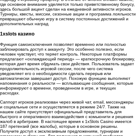
где основное внимание уделяется только приветственному бонусу,
здесь большой акцент сделан на ежедневной активности игроков.
Турниры, квесты, миссии, сезонные акции и программа лояльности
превращают обычную игру в систему постоянных достижений и
дополнительных наград.
1xslots казино
Функция самоисключения позволяет временно или полностью
заблокировать доступ к аккаунту. Это особенно полезно, если
человек чувствует, что теряет контроль. Некоторые платформы
предлагают «охлаждающий период» — краткосрочную блокировку,
которая дает время обдумать свои действия. Пользователь задает
продолжительность игровой сессии, после чего система
уведомляет его о необходимости сделать перерыв или
автоматически завершает доступ. Похожую функцию выполняют
напоминания о реальности — всплывающие сообщения, которые
информируют о времени, проведенном в игре, и текущих
расходах.
Саппорт игроков реализован через живой чат, email, мессенджеры
и социальные сети и осуществляется в режиме 24/7. Также на
нашем сайте присутствует официальный представитель для
быстрого и оперативного взаимодействия с комьюнити и решения
жалоб в арбитраже. В настоящее время к 1xSlots Casino имеется
187 претензий (все жалобы), которые в основном решены.
Получите доступ к эксклюзивным предложениям, турнирам и
огромному выбору игр. Для получения выигрышей требуется