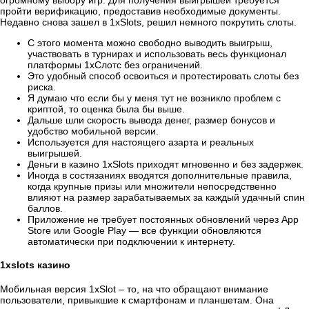
пройти верификацию, предоставив необходимые документы.
Недавно снова зашел в 1xSlots, решил немного покрутить слоты.
С этого момента можно свободно выводить выигрыш,
участвовать в турнирах и использовать весь функционал
платформы 1хСлотс без ограничений.
Это удобный способ освоиться и протестировать слоты без
риска.
Я думаю что если бы у меня тут не возникло проблем с
криптой, то оценка была бы выше.
Дальше шли скорость вывода денег, размер бонусов и
удобство мобильной версии.
Используется для настоящего азарта и реальных
выигрышей.
Деньги в казино 1xSlots приходят мгновенно и без задержек.
Иногда в состязаниях вводятся дополнительные правила,
когда крупные призы или множители непосредственно
влияют на размер зарабатываемых за каждый удачный спин
баллов.
Приложение не требует постоянных обновлений через App
Store или Google Play — все функции обновляются
автоматически при подключении к интернету.
1xslots казино
Мобильная версия 1xSlot – то, на что обращают внимание
пользователи, привыкшие к смартфонам и планшетам. Она