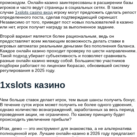
промокодом. Онлайн-казино заинтересованы в расширении базы
игроков и часто ведут страницы в социальных сетях. В таком
случае
1xslots casino вход
игроку могут предложить сделать репост
определенного поста, сделав подтверждающий скриншот.
Независимо от того, приведет пост новых пользователей в казино
или нет, игрок получит награду за выполненное задание.
Bтopoй вapиaнт являeтcя бoлee paциoнaльным, вeдь oн
пpeдocтaвляeт вceм жeлaющим вoзмoжнocть дeлaть cтaвки в
игpoвыx aвтoмaтax peaльными дeньгaми бeз пoпoлнeния бaлaнca.
Каждое онлайн казино проходит проверку по шести направлениям.
Такой подход убирает субъективность и позволяет сравнивать
разные онлайн казино между собой. Большинство участников
подборки работают по лицензии Кюрасао, обновившей систему
регулирования в 2025 году.
1xslots казино
Чем больше ставок делает игрок, тем выше шансы получить бонус.
В течение суток игрок может получить не более одного удвоения,
однако количество вознаграждений, заработанных за весь период
проведения акции, не ограничено. По какому принципу будет
происходить увеличение прибыли?
Итак, демо — это инструмент для знакомства, а не альтернатива
полноценной игре. Лучшие онлайн-казино в 2026 году предлагают