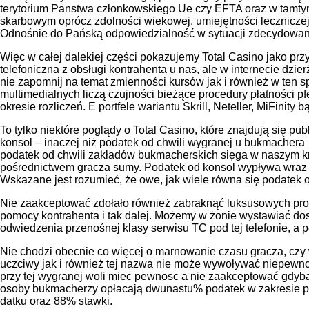
terytorium Panstwa członkowskiego Ue czy EFTA oraz w tamtym
skarbowym oprócz zdolności wiekowej, umiejętności leczniczej
Odnośnie do Pańską odpowiedzialność w sytuacji zdecydowani
Więc w całej dalekiej części pokazujemy Total Casino jako prz
telefoniczna z obsługi kontrahenta u nas, ale w internecie dzi
nie zapomnij na temat zmienności kursów jak i również w ten sp
multimedialnych liczą czujności bieżące procedury płatności p
okresie rozliczeń. E portfele wariantu Skrill, Neteller, MiFini
To tylko niektóre poglądy o Total Casino, które znajdują się
konsol – inaczej niż podatek od chwili wygranej u bukmacher
podatek od chwili zakładów bukmacherskich sięga w naszym kr
pośrednictwem gracza sumy. Podatek od konsol wypływa wraz z 
Wskazane jest rozumieć, że owe, jak wiele równa się podatek 
Nie zaakceptować zdołało również zabraknąć luksusowych prom
pomocy kontrahenta i tak dalej. Możemy w żonie wystawiać dosł
odwiedzenia przenośnej klasy serwisu TC pod tej telefonie, a 
Nie chodzi obecnie co więcej o marnowanie czasu gracza, czy 
uczciwy jak i również tej nazwa nie może wywoływać niepewnośc
przy tej wygranej woli miec pewnosc a nie zaakceptować gdyba
osoby bukmacherzy opłacają dwunastu% podatek w zakresie pro
datku oraz 88% stawki.