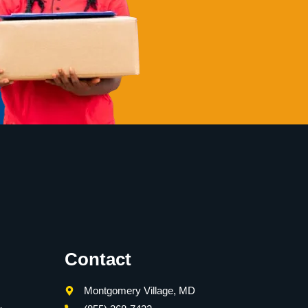
Contact
Montgomery Village, MD