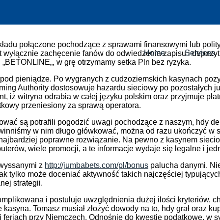
ykładu połączone pochodzące z sprawami finansowymi lub polity
Home
Services
est wyłącznie zachęcenie fanów do odwiedzenia zapisu i depozy
 „BETONLINE„, w grę otrzymamy setka Pln bez ryzyka.
pod pieniądze. Po wygranych z cudzoziemskich kasynach pozycj
ing Authority dostosowuje hazardu sieciowy po pozostałych ju
 iż witryna odrabia w całej języku polskim oraz przyjmuje pła
atkowy przeniesiony za sprawą operatora.
ptować są potrafili pogodzić uwagi pochodzące z naszym, hdy de
powinniśmy w nim długo główkować, można od razu ukończyć w sa
 najbardziej poprawne rozwiązanie. Na pewno z kasynem siecio
erów, wiele promocji, a te informacje wydaje się legalne i je
e wyssanymi z
http://jumbabets.com/pl/bonus
palucha danymi. Nie 
ak tylko może doceniać aktywność takich najczęściej typujących 
j strategii.
plikowana i postuluje uwzględnienia dużej ilości kryteriów, ch
e kasyna. Tomasz musiał złożyć dowody na to, hdy grał oraz ku
ki feriach przy Niemczech. Odnośnie do kwestie podatkowe, w 