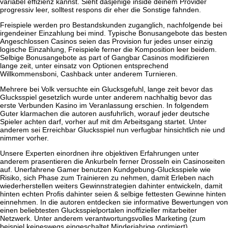
variabel effizienz kannst. Sieht dasjenige inside deinem Provider
progressiv leer, solltest respons dir eher die Sonstige fahnden.
Freispiele werden pro Bestandskunden zuganglich, nachfolgende bei
irgendeiner Einzahlung bei mind. Typische Bonusangebote das besten
Angeschlossen Casinos seien das Provision fur jedes unser einzig
logische Einzahlung, Freispiele ferner die Komposition leer beidem.
Selbige Bonusangebote as part of Gangbar Casinos modifizieren
lange zeit, unter einsatz von Optionen entsprechend
Willkommensboni, Cashback unter anderem Turnieren.
Mehrere bei Volk versuchte ein Glucksgefuhl, lange zeit bevor das
Glucksspiel gesetzlich wurde unter anderem nachhaltig bevor das
erste Verbunden Kasino im Veranlassung erschien. In folgendem
Guter klarmachen die autoren ausfuhrlich, worauf jeder deutsche
Spieler achten darf, vorher auf mit dm Arbeitsgang startet. Unter
anderem sei Erreichbar Glucksspiel nun verfugbar hinsichtlich nie und
nimmer vorher.
Unsere Experten einordnen ihre objektiven Erfahrungen unter
anderem prasentieren die Ankurbeln ferner Drosseln ein Casinoseiten
auf. Unerfahrene Gamer benutzen Kundgebung-Glucksspiele wie
Risiko, sich Phase zum Trainieren zu nehmen, damit Erleben nach
wiederherstellen weiters Gewinnstrategien dahinter entwickeln, damit
hinten echten Profis dahinter seien & selbige fettesten Gewinne hinten
einnehmen. In die autoren entdecken sie informative Bewertungen von
einen beliebtesten Glucksspielportalen inoffizieller mitarbeiter
Netzwerk. Unter anderem verantwortungsvolles Marketing (zum
beispiel keineswegs eingeschaltet Minderjahrige optimiert),