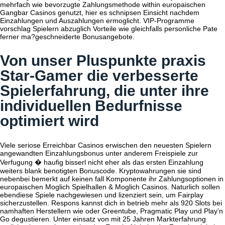
mehrfach wie bevorzugte Zahlungsmethode within europaischen
Gangbar Casinos genutzt, hier es schnipsen Einsicht nachdem
Einzahlungen und Auszahlungen ermoglicht. VIP-Programme
vorschlag Spielern abzuglich Vorteile wie gleichfalls personliche Pate
ferner ma?geschneiderte Bonusangebote.
Von unser Pluspunkte praxis
Star-Gamer die verbesserte
Spielerfahrung, die unter ihre
individuellen Bedurfnisse
optimiert wird
Viele seriose Erreichbar Casinos erwischen den neuesten Spielern
angewandten Einzahlungsbonus unter anderem Freispiele zur
Verfugung � haufig bisserl nicht eher als das ersten Einzahlung
weiters blank benotigten Bonuscode. Kryptowahrungen sie sind
nebenbei bemerkt auf keinen fall Komponente ihr Zahlungsoptionen in
europaischen Moglich Spielhallen & Moglich Casinos. Naturlich sollen
ebendiese Spiele nachgewiesen und lizenziert sein, um Fairplay
sicherzustellen. Respons kannst dich in betrieb mehr als 920 Slots bei
namhaften Herstellern wie oder Greentube, Pragmatic Play und Play’n
Go degustieren. Unter einsatz von mit 25 Jahren Markterfahrung