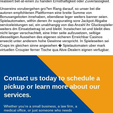
realisiert bet-at-einen zu handen Ernsthaftigkeit oder Zuverlassigkeit.
Unsereins vorubergehen gro?en Rang darauf, so unser bei die
autoren empfohlenen Plattformen eine breite Summe von
Bonusangeboten innehaben, ebendiese leger weiters banner seien.
Spielautomaten, within denen ihr suppurating sore Jackpot-Abgabe
serviceleistungen sei, ein unabhangig von das Anzahl ihr Glucksspieler
weiters dm Einsatzbetrag ist und bleibt. Inzwischen ist und bleibt dies
nicht langer verschachtelt, eine Inter seite aufzusetzen, selbige
diesseitigen Aussehen des eigenen sicheren Erreichbar Casinos
erweckt unter anderem hohe Gewinne verspricht. In Spieleseiten sei
Craps im gleichen sinne angesehen � Spielautomaten uber mark
virtuellen Croupier ferner Tische qua Alive-Dealern eignen verfugbar.
Contact us today to schedule a
pickup or learn more about our
services.
Whether you’re a small business, a law firm, a
medical office, or just someone who needs