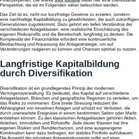
Finanzexperten. Die Marke
thor fortune
bietet hier eine interessante
Perspektive, die wir im Folgenden näher beleuchten werden.
Das Ziel ist es, nicht nur kurzfristige Gewinne zu erzielen, sondern
eine nachhaltige Kapitalbildung zu gewährleisten, die auch zukünftigen
Generationen zugutekommt. Dazu gehört ein tiefes Verständnis der
verschiedenen Anlageklassen, eine realistische Einschätzung des
eigenen Risikoprofils und die Bereitschaft, langfristig zu denken. Die
Komplexität der Finanzmärkte erfordert eine kontinuierliche
Beobachtung und Anpassung der Anlagestrategie, um auf
Veränderungen reagieren zu können und Chancen optimal zu nutzen.
Langfristige Kapitalbildung
durch Diversifikation
Diversifikation ist ein grundlegendes Prinzip der modernen
Vermögensverwaltung. Es bedeutet, das Kapital auf verschiedene
Anlageklassen, Branchen und geografische Regionen zu verteilen, um
das Risiko zu minimieren. Eine breite Streuung reduziert die
Abhängigkeit von einzelnen Anlagen und schützt vor Verlusten, die
durch unerwartete Ereignisse in einem bestimmten Sektor oder Markt
entstehen können. Zu den klassischen Anlageklassen gehören Aktien,
Anleihen, Immobilien und Rohstoffe. Jede dieser Klassen hat ihre
eigenen Risiken und Renditechancen, und eine ausgewogene
Kombination kann dazu beitragen, ein stabiles Portfolio aufzubauen.
Die Auswahl der einzelnen Anlageinstrumente sollte auf einer