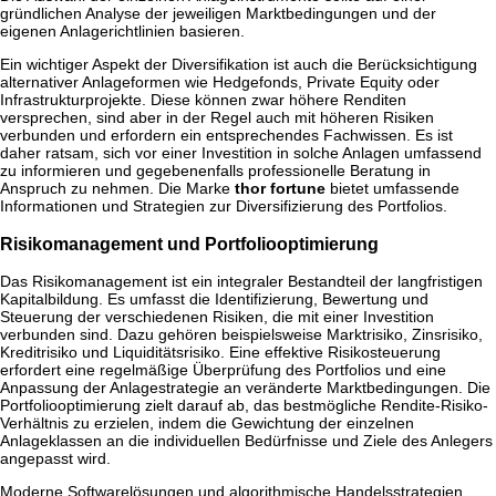
gründlichen Analyse der jeweiligen Marktbedingungen und der
eigenen Anlagerichtlinien basieren.
Ein wichtiger Aspekt der Diversifikation ist auch die Berücksichtigung
alternativer Anlageformen wie Hedgefonds, Private Equity oder
Infrastrukturprojekte. Diese können zwar höhere Renditen
versprechen, sind aber in der Regel auch mit höheren Risiken
verbunden und erfordern ein entsprechendes Fachwissen. Es ist
daher ratsam, sich vor einer Investition in solche Anlagen umfassend
zu informieren und gegebenenfalls professionelle Beratung in
Anspruch zu nehmen. Die Marke
thor fortune
bietet umfassende
Informationen und Strategien zur Diversifizierung des Portfolios.
Risikomanagement und Portfoliooptimierung
Das Risikomanagement ist ein integraler Bestandteil der langfristigen
Kapitalbildung. Es umfasst die Identifizierung, Bewertung und
Steuerung der verschiedenen Risiken, die mit einer Investition
verbunden sind. Dazu gehören beispielsweise Marktrisiko, Zinsrisiko,
Kreditrisiko und Liquiditätsrisiko. Eine effektive Risikosteuerung
erfordert eine regelmäßige Überprüfung des Portfolios und eine
Anpassung der Anlagestrategie an veränderte Marktbedingungen. Die
Portfoliooptimierung zielt darauf ab, das bestmögliche Rendite-Risiko-
Verhältnis zu erzielen, indem die Gewichtung der einzelnen
Anlageklassen an die individuellen Bedürfnisse und Ziele des Anlegers
angepasst wird.
Moderne Softwarelösungen und algorithmische Handelsstrategien