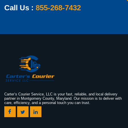
Call Us :
855-268-7432
Carter’s Courier Service, LLC is your fast, reliable, and local delivery
partner in Montgomery County, Maryland. Our mission is to deliver with
care, efficiency, and a personal touch you can trust.