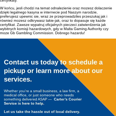
certyfikaty.
W końcu, jesli chodzi na temat odnalezienie oraz mozesz dolaczenie
dzięki legalnego kasyna w internecie pod Naszym narodzie,
preferujesz upewnic sie, wraz ze przeprowadziles przeszukaj jak i
również mozesz odkrywasz takie-jak, oraz to dopasuje się każde
certyfikat. Zawsze wypatruj oficjalnych pieczeci zatwierdzenia jak
wybitnych komisji hazardowych, gdy w Malta Gaming Authority czy
moze Gb Gambling Commission. Dobrego hazardu!
Contact us today to schedule a
pickup or learn more about our
services.
Whether you’re a small business, a law firm, a
medical office, or just someone who needs
something delivered ASAP —
Carter’s Courier
Service is here to help.
Let us take the hassle out of local delivery.