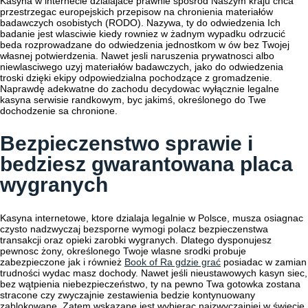
Kasyna w internecie dzialajace prawnie spośród Naszym kraju chca
przestrzegac europejskich przepisow na chronienia materiałów
badawczych osobistych (RODO). Nazywa, ty do odwiedzenia Ich
badanie jest wlasciwie kiedy rowniez w żadnym wypadku odrzucić
beda rozprowadzane do odwiedzenia jednostkom w ów bez Twojej
własnej potwierdzenia. Nawet jesli naruszenia prywatnosci albo
niewlasciwego uzyj materiałów badawczych, jako do odwiedzenia
troski dzięki ekipy odpowiedzialna pochodzące z gromadzenie.
Naprawdę adekwatne do zachodu decydowac wyłącznie legalne
kasyna serwisie randkowym, byc jakimś, określonego do Twe
dochodzenie sa chronione.
Bezpieczenstwo sprawie i
bedziesz gwarantowana placa
wygranych
Kasyna internetowe, ktore dzialaja legalnie w Polsce, musza osiagnac
czysto nadzwyczaj bezsporne wymogi polacz bezpieczenstwa
transakcji oraz opieki zarobki wygranych. Dlatego dysponujesz
pewnosc żony, określonego Twoje wlasne srodki probuje
zabezpieczone jak i również
Book of Ra gdzie grać
posiadac w zamian
trudności wydac masz dochody. Nawet jeśli nieustawowych kasyn siec,
bez wątpienia niebezpieczeństwo, ty na pewno Twa gotowka zostana
stracone czy zwyczajnie zestawienia bedzie kontynuowany
zablokowane. Zatem wskazane jest wybierac najzwyczajniej w świecie