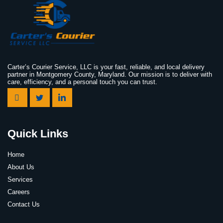
Carter’s Courier Service, LLC is your fast, reliable, and local delivery
partner in Montgomery County, Maryland. Our mission is to deliver with
care, efficiency, and a personal touch you can trust.
Quick Links
Home
About Us
Services
Careers
Contact Us