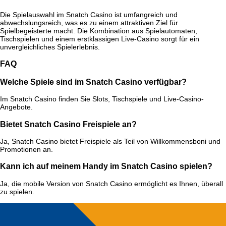
Die Spielauswahl im Snatch Casino ist umfangreich und
abwechslungsreich, was es zu einem attraktiven Ziel für
Spielbegeisterte macht. Die Kombination aus Spielautomaten,
Tischspielen und einem erstklassigen Live-Casino sorgt für ein
unvergleichliches Spielerlebnis.
FAQ
Welche Spiele sind im Snatch Casino verfügbar?
Im Snatch Casino finden Sie Slots, Tischspiele und Live-Casino-
Angebote.
Bietet Snatch Casino Freispiele an?
Ja, Snatch Casino bietet Freispiele als Teil von Willkommensboni und
Promotionen an.
Kann ich auf meinem Handy im Snatch Casino spielen?
Ja, die mobile Version von Snatch Casino ermöglicht es Ihnen, überall
zu spielen.