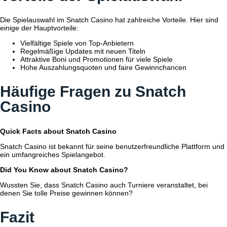
Die Spielauswahl im Snatch Casino hat zahlreiche Vorteile. Hier sind
einige der Hauptvorteile:
Vielfältige Spiele von Top-Anbietern
Regelmäßige Updates mit neuen Titeln
Attraktive Boni und Promotionen für viele Spiele
Hohe Auszahlungsquoten und faire Gewinnchancen
Häufige Fragen zu Snatch
Casino
Quick Facts about Snatch Casino
Snatch Casino ist bekannt für seine benutzerfreundliche Plattform und
ein umfangreiches Spielangebot.
Did You Know about Snatch Casino?
Wussten Sie, dass Snatch Casino auch Turniere veranstaltet, bei
denen Sie tolle Preise gewinnen können?
Fazit