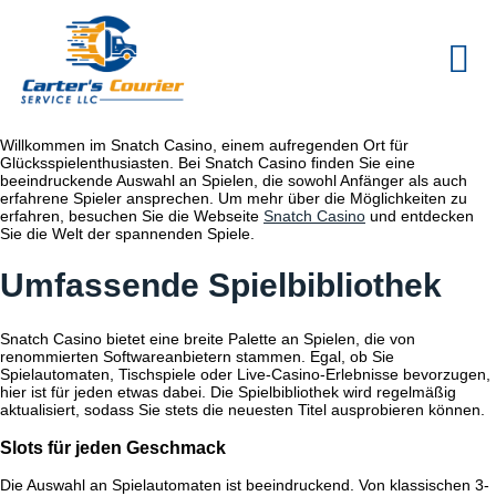
Willkommen im Snatch Casino, einem aufregenden Ort für
Glücksspielenthusiasten. Bei Snatch Casino finden Sie eine
beeindruckende Auswahl an Spielen, die sowohl Anfänger als auch
erfahrene Spieler ansprechen. Um mehr über die Möglichkeiten zu
erfahren, besuchen Sie die Webseite
Snatch Casino
und entdecken
Sie die Welt der spannenden Spiele.
Umfassende Spielbibliothek
Snatch Casino bietet eine breite Palette an Spielen, die von
renommierten Softwareanbietern stammen. Egal, ob Sie
Spielautomaten, Tischspiele oder Live-Casino-Erlebnisse bevorzugen,
hier ist für jeden etwas dabei. Die Spielbibliothek wird regelmäßig
aktualisiert, sodass Sie stets die neuesten Titel ausprobieren können.
Slots für jeden Geschmack
Die Auswahl an Spielautomaten ist beeindruckend. Von klassischen 3-