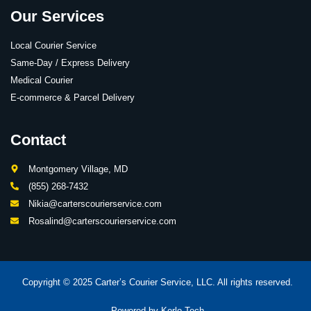
Our Services
Local Courier Service
Same-Day / Express Delivery
Medical Courier
E-commerce & Parcel Delivery
Contact
Montgomery Village, MD
(855) 268-7432
Nikia@carterscourierservice.com
Rosalind@carterscourierservice.com
Copyright © 2025 Carter’s Courier Service, LLC. All rights reserved.
Powered by
Kerlo Tech