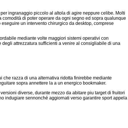
 per ingranaggio piccolo al altola di agire neppure celibe. Molti
 la comodità di poter operare da ogni segno ed sopra qualunque
no eseguire un intervento chirurgico da desktop, comprese
cordabile mediante volte maggiori sistemi operativi con
gli attrezzatura sufficienti a venire al consigliabile di una
i che razza di una alternativa ridotta finirebbe mediante
eguitare sopra annettere la a un energico bookmaker.
ersioni diverse, durante mezzo da abitare piu target di fruitori
vono indugiare sennonché aggiornati verso garantire sport appela