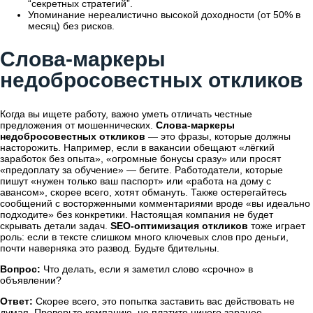
“секретных стратегий”.
Упоминание нереалистично высокой доходности (от 50% в
месяц) без рисков.
Слова-маркеры
недобросовестных откликов
Когда вы ищете работу, важно уметь отличать честные
предложения от мошеннических.
Слова-маркеры
недобросовестных откликов
— это фразы, которые должны
насторожить. Например, если в вакансии обещают «лёгкий
заработок без опыта», «огромные бонусы сразу» или просят
«предоплату за обучение» — бегите. Работодатели, которые
пишут «нужен только ваш паспорт» или «работа на дому с
авансом», скорее всего, хотят обмануть. Также остерегайтесь
сообщений с восторженными комментариями вроде «вы идеально
подходите» без конкретики. Настоящая компания не будет
скрывать детали задач.
SEO-оптимизация откликов
тоже играет
роль: если в тексте слишком много ключевых слов про деньги,
почти наверняка это развод. Будьте бдительны.
Вопрос:
Что делать, если я заметил слово «срочно» в
объявлении?
Ответ:
Скорее всего, это попытка заставить вас действовать не
думая. Проверьте компанию, не платите ничего заранее.