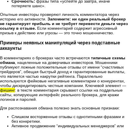
Срочность:
фразы типа «успейте до завтра, иначе
потеряете шанс».
Опытные инвесторы проверяют личность комментатора через
историю его активности.
Запомните: ни один реальный брокер
не гарантирует прибыль и не требует перевести деньги через
ссылку в отзыве.
Если комментарий содержит агрессивный
призыв к действию или угрозы — это точно мошенничество.
Примеры неявных манипуляций через подставные
аккаунты
В комментариях о брокерах часто встречаются
типичные схемы
обмана
, нацеленные на доверчивых инвесторов. Мошенники
публикуют ложные положительные отзывы от имени “счастливых
трейдеров”, обещая быстрый доход и гарантированные выплаты,
что является частью накрутки рейтинга. Параллельно
используются фейковые негативные комментарии о конкурентах,
чтобы дискредитировать честные компании. Ключевой элемент —
фишинг
: в тексте комментария скрывают ссылки на поддельные
сайты, копирующие интерфейс реального брокера, для кражи
логинов и паролей.
Для распознавания обмана полезно знать основные признаки:
Слишком восторженные отзывы с однотипными фразами и
без конкретики.
Активное продвижение “индивидуальных менеджеров” или