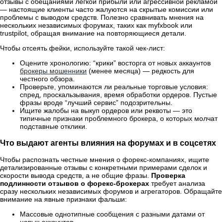
отзывы с обещаниями легкой прибыли или агрессивной рекламой
— настоящие клиенты часто жалуются на скрытые комиссии или
проблемы с выводом средств. Полезно сравнивать мнения на
нескольких независимых форумах, таких как myfxbook или
trustpilot, обращая внимание на повторяющиеся детали.
Чтобы отсеять фейки, используйте такой чек-лист:
Оцените хронологию: “крики” восторга от новых аккаунтов
брокеры мошенники
(менее месяца) — редкость для
честного обзора.
Проверьте, упоминаются ли реальные торговые условия:
спред, проскальзывания, время обработки ордеров. Пустые
фразы вроде “лучший сервис” подозрительны.
Ищите жалобы на выкуп ордеров или реквоты — это
типичные признаки проблемного брокера, о которых молчат
подставные отклики.
Что выдают агенты влияния на форумах и в соцсетях
Чтобы распознать честные мнения о форекс-компаниях, ищите
детализированные отзывы с конкретными примерами сделок и
скорости вывода средств, а не общие фразы.
Проверка
подлинности отзывов о форекс-брокерах
требует анализа
сразу нескольких независимых форумов и агрегаторов. Обращайте
внимание на явные признаки фальши:
Массовые однотипные сообщения с разными датами от