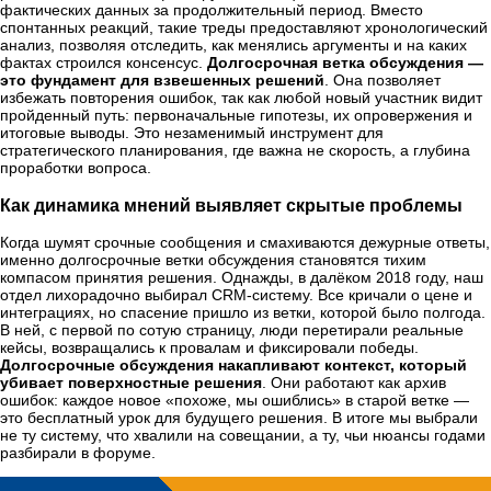
фактических данных за продолжительный период. Вместо
спонтанных реакций, такие треды предоставляют хронологический
анализ, позволяя отследить, как менялись аргументы и на каких
фактах строился консенсус.
Долгосрочная ветка обсуждения —
это фундамент для взвешенных решений
. Она позволяет
избежать повторения ошибок, так как любой новый участник видит
пройденный путь: первоначальные гипотезы, их опровержения и
итоговые выводы. Это незаменимый инструмент для
стратегического планирования, где важна не скорость, а глубина
проработки вопроса.
Как динамика мнений выявляет скрытые проблемы
Когда шумят срочные сообщения и смахиваются дежурные ответы,
именно долгосрочные ветки обсуждения становятся тихим
компасом принятия решения. Однажды, в далёком 2018 году, наш
отдел лихорадочно выбирал CRM-систему. Все кричали о цене и
интеграциях, но спасение пришло из ветки, которой было полгода.
В ней, с первой по сотую страницу, люди перетирали реальные
кейсы, возвращались к провалам и фиксировали победы.
Долгосрочные обсуждения накапливают контекст, который
убивает поверхностные решения
. Они работают как архив
ошибок: каждое новое «похоже, мы ошиблись» в старой ветке —
это бесплатный урок для будущего решения. В итоге мы выбрали
не ту систему, что хвалили на совещании, а ту, чьи нюансы годами
разбирали в форуме.