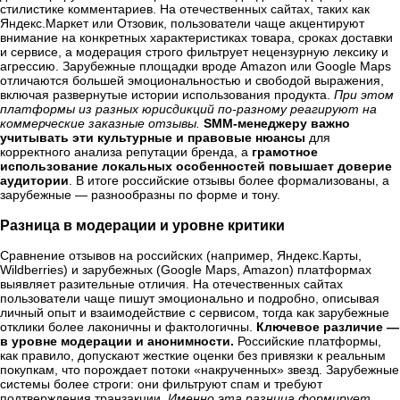
стилистике комментариев. На отечественных сайтах, таких как
Яндекс.Маркет или Отзовик, пользователи чаще акцентируют
внимание на конкретных характеристиках товара, сроках доставки
и сервисе, а модерация строго фильтрует нецензурную лексику и
агрессию. Зарубежные площадки вроде Amazon или Google Maps
отличаются большей эмоциональностью и свободой выражения,
включая развернутые истории использования продукта.
При этом
платформы из разных юрисдикций по-разному реагируют на
коммерческие заказные отзывы.
SMM-менеджеру важно
учитывать эти культурные и правовые нюансы
для
корректного анализа репутации бренда, а
грамотное
использование локальных особенностей повышает доверие
аудитории
. В итоге российские отзывы более формализованы, а
зарубежные — разнообразны по форме и тону.
Разница в модерации и уровне критики
Сравнение отзывов на российских (например, Яндекс.Карты,
Wildberries) и зарубежных (Google Maps, Amazon) платформах
выявляет разительные отличия. На отечественных сайтах
пользователи чаще пишут эмоционально и подробно, описывая
личный опыт и взаимодействие с сервисом, тогда как зарубежные
отклики более лаконичны и фактологичны.
Ключевое различие —
в уровне модерации и анонимности.
Российские платформы,
как правило, допускают жесткие оценки без привязки к реальным
покупкам, что порождает потоки «накрученных» звезд. Зарубежные
системы более строги: они фильтруют спам и требуют
подтверждения транзакции.
Именно эта разница формирует