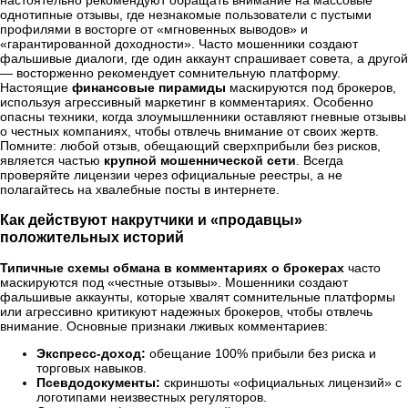
однотипные отзывы, где незнакомые пользователи с пустыми
профилями в восторге от «мгновенных выводов» и
«гарантированной доходности». Часто мошенники создают
фальшивые диалоги, где один аккаунт спрашивает совета, а другой
— восторженно рекомендует сомнительную платформу.
Настоящие
финансовые пирамиды
маскируются под брокеров,
используя агрессивный маркетинг в комментариях. Особенно
опасны техники, когда злоумышленники оставляют гневные отзывы
о честных компаниях, чтобы отвлечь внимание от своих жертв.
Помните: любой отзыв, обещающий сверхприбыли без рисков,
является частью
крупной мошеннической сети
. Всегда
проверяйте лицензии через официальные реестры, а не
полагайтесь на хвалебные посты в интернете.
Как действуют накрутчики и «продавцы»
положительных историй
Типичные схемы обмана в комментариях о брокерах
часто
маскируются под «честные отзывы». Мошенники создают
фальшивые аккаунты, которые хвалят сомнительные платформы
или агрессивно критикуют надежных брокеров, чтобы отвлечь
внимание. Основные признаки лживых комментариев:
Экспресс-доход:
обещание 100% прибыли без риска и
торговых навыков.
Псевдодокументы:
скриншоты «официальных лицензий» с
логотипами неизвестных регуляторов.