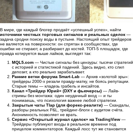
В мире, где каждый блогер продаёт «успешный успех», найти
источники честных торговых сигналов и реальных сделок
—
задача сродни поиску воды в пустыне. Настоящий опыт трейдеров
не валяется на поверхности: он спрятан в сообществах, где
ошибки не стирают, а разбирают до костей. ТОП-5 площадок, где
правда котируется выше лайков, выглядят так:
MQL5.com
— Чистые сигналы без цензуры: тысячи стратегий
с историей и статистикой падений. Здесь видно, кто слил
депозит, а кто реально зарабатывает.
Ранние ветки форума Smart-Lab
— Архив «золотой эры»:
трейдеры 2000-х резали правду-матку, не боясь репутации.
Старые темы — кладезь грабель и инсайтов.
Канал «Трейдер Юрий» (DXY и фьючерсы)
— Лайв-
стримы без монтажа: один неудачный вход — и ты
понимаешь, что психология важнее любой стратегии.
Закрытые чаты Tlap (для форекс-реалити)
— Скандалы,
разборы реальных P&L, трейдинг-блоги с аудитом счёта.
Анонимность позволяет не врать.
Сервис «Открытый журнал сделок» на TradingView
—
Трейдеры публикуют входы в реальном времени под
прицелом комментаторов. Каждый лосс тут же становится