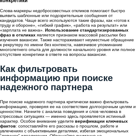
конкретики
Слова-маркеры недобросовестных откликов помогают быстро
выявить шаблонные или подозрительные сообщения от
кандидатов. Чаще всего используются такие фразы, как «готов к
труду и обороне», «гибкий график», «работа на результат» или
«зарплата не важна».
Использование стандартизированных
фраз в откликах
является признаком массовой рассылки без
изучения вакансии. Также настораживают неуместные обращение
к рекрутеру по имени без контекста, навязчивое упоминание
многолетнего опыта для должности начального уровня или полное
отсутствие конкретики в ответе на вопросы вакансии.
Как фильтровать
информацию при поиске
надежного партнера
При поиске надежного партнера критически важно фильтровать
информацию, проверяя ее на соответствие долгосрочным целям и
ценностям. Начните с анализа поведения и слов человека в
стрессовых ситуациях — именно здесь проявляется истинный
характер. Особое внимание уделите
верификации ключевых
фактов
: сопоставляйте его рассказы о прошлом, работе и
увлечениях с объективными деталями, избегая эмоциональных
“ловушек” идеализации.
Обращайте внимание на