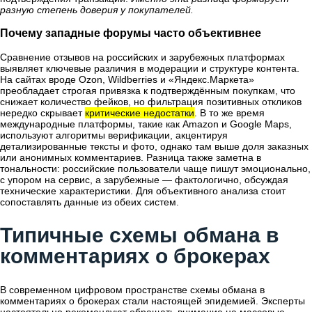
разную степень доверия у покупателей.
Почему западные форумы часто объективнее
Сравнение отзывов на российских и зарубежных платформах
выявляет ключевые различия в модерации и структуре контента.
На сайтах вроде Ozon, Wildberries и «Яндекс.Маркета»
преобладает строгая привязка к подтверждённым покупкам, что
снижает количество фейков, но фильтрация позитивных откликов
нередко скрывает
критические недостатки
. В то же время
международные платформы, такие как Amazon и Google Maps,
используют алгоритмы верификации, акцентируя
детализированные тексты и фото, однако там выше доля заказных
или анонимных комментариев. Разница также заметна в
тональности: российские пользователи чаще пишут эмоционально,
с упором на сервис, а зарубежные — фактологично, обсуждая
технические характеристики. Для объективного анализа стоит
сопоставлять данные из обеих систем.
Типичные схемы обмана в
комментариях о брокерах
В современном цифровом пространстве схемы обмана в
комментариях о брокерах стали настоящей эпидемией. Эксперты
настоятельно рекомендуют обращать внимание на массовые