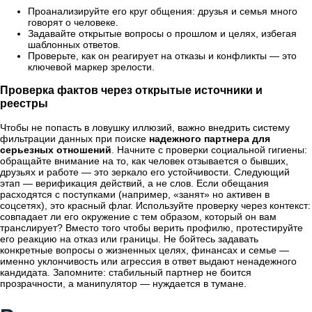
Проанализируйте его круг общения: друзья и семья много
говорят о человеке.
Задавайте открытые вопросы о прошлом и целях, избегая
шаблонных ответов.
Проверьте, как он реагирует на отказы и конфликты — это
ключевой маркер зрелости.
Проверка фактов через открытые источники и
реестры
Чтобы не попасть в ловушку иллюзий, важно внедрить систему
фильтрации данных при поиске
надежного партнера для
серьезных отношений
. Начните с проверки социальной гигиены:
обращайте внимание на то, как человек отзывается о бывших,
друзьях и работе — это зеркало его устойчивости. Следующий
этап — верификация действий, а не слов. Если обещания
расходятся с поступками (например, «занят» но активен в
соцсетях), это красный флаг. Используйте проверку через контекст:
совпадает ли его окружение с тем образом, который он вам
транслирует? Вместо того чтобы верить профилю, протестируйте
его реакцию на отказ или границы. Не бойтесь задавать
конкретные вопросы о жизненных целях, финансах и семье —
именно уклончивость или агрессия в ответ выдают ненадежного
кандидата. Запомните: стабильный партнер не боится
прозрачности, а манипулятор — нуждается в тумане.