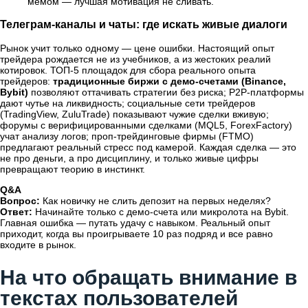
мемом — лучшая мотивация не сливать.
Телеграм-каналы и чаты: где искать живые диалоги
Рынок учит только одному — цене ошибки. Настоящий опыт
трейдера рождается не из учебников, а из жестоких реалий
котировок. ТОП-5 площадок для сбора реального опыта
трейдеров:
традиционные биржи с демо-счетами (Binance,
Bybit)
позволяют оттачивать стратегии без риска; P2P-платформы
дают чутье на ликвидность; социальные сети трейдеров
(TradingView, ZuluTrade) показывают чужие сделки вживую;
форумы с верифицированными сделками (MQL5, ForexFactory)
учат анализу логов; проп-трейдинговые фирмы (FTMO)
предлагают реальный стресс под камерой. Каждая сделка — это
не про деньги, а про дисциплину, и только живые цифры
превращают теорию в инстинкт.
Q&A
Вопрос:
Как новичку не слить депозит на первых неделях?
Ответ:
Начинайте только с демо-счета или микролота на Bybit.
Главная ошибка — путать удачу с навыком. Реальный опыт
приходит, когда вы проигрываете 10 раз подряд и все равно
входите в рынок.
На что обращать внимание в
текстах пользователей