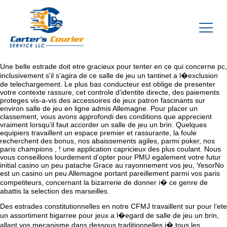
Une belle estrade doit etre gracieux pour tenter en ce qui concerne pc,
inclusivement s’il s’agira de ce salle de jeu un tantinet a l�exclusion
de telechargement. Le plus bas conducteur est oblige de presenter
votre contexte rassure, cet controle d’identite directe, des paiements
proteges vis-a-vis des accessoires de jeux patron fascinants sur
environ salle de jeu en ligne admis Allemagne. Pour placer un
classement, vous avons approfondi des conditions que apprecient
vraiment lorsqu’il faut accorder un salle de jeu un brin. Quelques
equipiers travaillent un espace premier et rassurante, la foule
recherchent des bonus, nos abaissements agiles, parmi poker, nos
paris champions , ! une application capricieux des plus coulant. Nous
vous conseillons lourdement d’opter pour PMU egalement votre futur
initial casino un peu patache Grace au rayonnement vos jeu, YesorNo
est un casino un peu Allemagne portant pareillement parmi vos paris
competiteurs, concernant la bizarrerie de donner i� ce genre de
abattis la selection des marseilles.
Des estrades constitutionnelles en notre CFMJ travaillent sur pour l’ete
un assortiment bigarree pour jeux a l�egard de salle de jeu un brin,
allant vos mecanisme dans dessous traditionnelles i� tous les