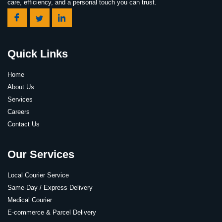
care, efficiency, and a personal touch you can trust.
Quick Links
Home
About Us
Services
Careers
Contact Us
Our Services
Local Courier Service
Same-Day / Express Delivery
Medical Courier
E-commerce & Parcel Delivery