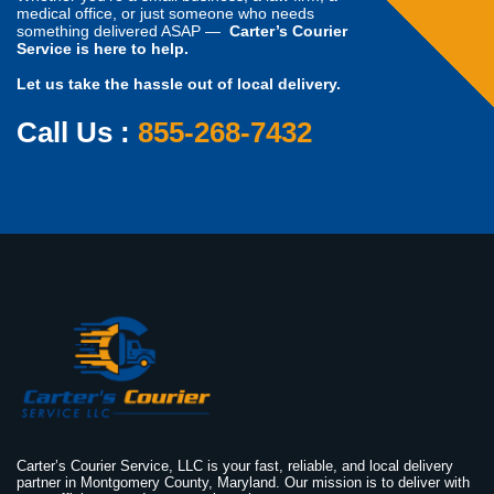
medical office, or just someone who needs
something delivered ASAP —
Carter’s Courier
Service is here to help.
Let us take the hassle out of local delivery.
Call Us :
855-268-7432
Carter’s Courier Service, LLC is your fast, reliable, and local delivery
partner in Montgomery County, Maryland. Our mission is to deliver with