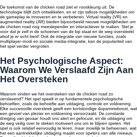
De toekomst van de
chicken road
ziet er rooskleurig uit. De
technologie blijft zich ontwikkelen, en er zijn talloze mogelijkheden om
de gameplay te innoveren en te verbeteren. Virtual reality (VR) en
augmented reality (AR) bieden bijvoorbeeld nieuwe mogelijkheden om
de
chicken road
nog meeslepender en interactiever te maken. Stel je
voor dat je zelf in de schoenen van de kip staat en de weg oversteekt
alsof je er echt bent! Ook de integratie van nieuwe functies, zoals
multiplayer-modi en sociale media-integratie, kan de populariteit van
het spel verder vergroten.
Het Psychologische Aspect:
Waarom We Verslaafd Zijn Aan
Het Oversteken
Waarom vinden we het oversteken van de
chicken road
zo
verslavend? Het spel speelt in op fundamentele psychologische
behoeften, zoals de behoefte aan uitdaging, controle en voldoening.
Elke succesvolle oversteek geeft een kortstondige dopamineboost, wat
een gevoel van plezier en voldoening veroorzaakt. De constante
dreiging van gevaar houdt ons alert en gefocust, en de uitdaging om
de weg veilig over te steken motiveert ons om te blijven spelen. Het
spel is ook relatief eenvoudig te leren, maar moeilijk te beheersen, wat
het een aantrekkelijke uitdaging maakt voor spelers van alle niveaus.