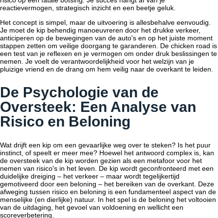
risico op een fatale botsing. Je succes hangt af van je
reactievermogen, strategisch inzicht en een beetje geluk.
Het concept is simpel, maar de uitvoering is allesbehalve eenvoudig.
Je moet de kip behendig manoeuvreren door het drukke verkeer,
anticiperen op de bewegingen van de auto's en op het juiste moment
stappen zetten om veilige doorgang te garanderen. De
chicken road
is
een test van je reflexen en je vermogen om onder druk beslissingen te
nemen. Je voelt de verantwoordelijkheid voor het welzijn van je
pluizige vriend en de drang om hem veilig naar de overkant te leiden.
De Psychologie van de
Oversteek: Een Analyse van
Risico en Beloning
Wat drijft een kip om een gevaarlijke weg over te steken? Is het puur
instinct, of speelt er meer mee? Hoewel het antwoord complex is, kan
de oversteek van de kip worden gezien als een metafoor voor het
nemen van risico's in het leven. De kip wordt geconfronteerd met een
duidelijke dreiging – het verkeer – maar wordt tegelijkertijd
gemotiveerd door een beloning – het bereiken van de overkant. Deze
afweging tussen risico en beloning is een fundamenteel aspect van de
menselijke (en dierlijke) natuur. In het spel is de beloning het voltooien
van de uitdaging, het gevoel van voldoening en wellicht een
scoreverbetering.