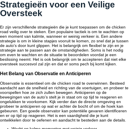
Strategieën voor een Veilige
Oversteek
Er zijn verschillende strategieën die je kunt toepassen om de
chicken
road
veilig over te steken. Een populaire tactiek is om te wachten op
een moment van kalmte, wanneer er weinig verkeer is. Een andere
strategie is om in kleine stapjes vooruit te komen, zo snel dat je tussen
de auto's door kunt glippen. Het is belangrijk om flexibel te zijn en je
strategie aan te passen aan de omstandigheden. Soms is het nodig
om even te wachten en de situatie te beoordelen voordat je een
beslissing neemt. Het is ook belangrijk om te accepteren dat niet elke
oversteek succesvol zal zijn en dat er soms pech bij komt kijken.
Het Belang van Observatie en Anticiperen
Observatie is essentieel om de
chicken road
te overwinnen. Besteed
aandacht aan de snelheid en richting van de voertuigen, en probeer te
voorspellen hoe ze zich zullen bewegen. Anticiperen op de
bewegingen van de auto's stelt je in staat om op tijd te reageren en
ongelukken te voorkomen. Kijk verder dan de directe omgeving en
probeer te anticiperen op wat er achter de bocht of om de hoek kan
gebeuren. Een goede observator kan potentiële gevaren identificeren
en er op tijd op reageren. Het is een vaardigheid die je kunt
ontwikkelen door te oefenen en aandacht te besteden aan de details.
Wacht op kalme momenten met weinig verkeer.