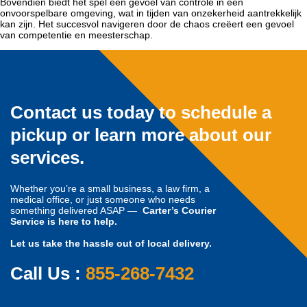
Bovendien biedt het spel een gevoel van controle in een
onvoorspelbare omgeving, wat in tijden van onzekerheid aantrekkelijk
kan zijn. Het succesvol navigeren door de chaos creëert een gevoel
van competentie en meesterschap.
Contact us today to schedule a
pickup or learn more about our
services.
Whether you’re a small business, a law firm, a
medical office, or just someone who needs
something delivered ASAP —
Carter’s Courier
Service is here to help.
Let us take the hassle out of local delivery.
Call Us :
855-268-7432