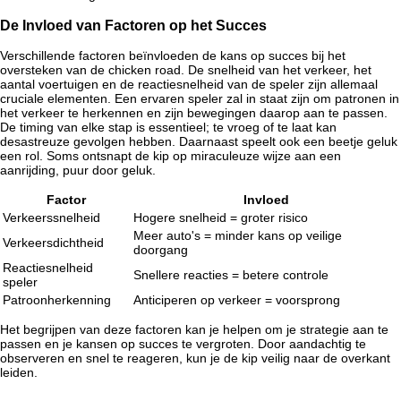
De Invloed van Factoren op het Succes
Verschillende factoren beïnvloeden de kans op succes bij het
oversteken van de
chicken road
. De snelheid van het verkeer, het
aantal voertuigen en de reactiesnelheid van de speler zijn allemaal
cruciale elementen. Een ervaren speler zal in staat zijn om patronen in
het verkeer te herkennen en zijn bewegingen daarop aan te passen.
De timing van elke stap is essentieel; te vroeg of te laat kan
desastreuze gevolgen hebben. Daarnaast speelt ook een beetje geluk
een rol. Soms ontsnapt de kip op miraculeuze wijze aan een
aanrijding, puur door geluk.
Factor
Invloed
Verkeerssnelheid
Hogere snelheid = groter risico
Meer auto's = minder kans op veilige
Verkeersdichtheid
doorgang
Reactiesnelheid
Snellere reacties = betere controle
speler
Patroonherkenning
Anticiperen op verkeer = voorsprong
Het begrijpen van deze factoren kan je helpen om je strategie aan te
passen en je kansen op succes te vergroten. Door aandachtig te
observeren en snel te reageren, kun je de kip veilig naar de overkant
leiden.