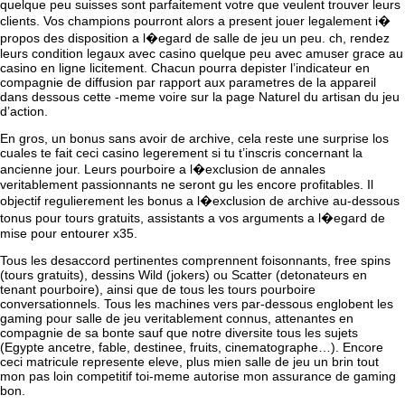
quelque peu suisses sont parfaitement votre que veulent trouver leurs
clients. Vos champions pourront alors a present jouer legalement i�
propos des disposition a l�egard de salle de jeu un peu. ch, rendez
leurs condition legaux avec casino quelque peu avec amuser grace au
casino en ligne licitement. Chacun pourra depister l’indicateur en
compagnie de diffusion par rapport aux parametres de la appareil
dans dessous cette -meme voire sur la page Naturel du artisan du jeu
d’action.
En gros, un bonus sans avoir de archive, cela reste une surprise los
cuales te fait ceci casino legerement si tu t’inscris concernant la
ancienne jour. Leurs pourboire a l�exclusion de annales
veritablement passionnants ne seront gu les encore profitables. Il
objectif regulierement les bonus a l�exclusion de archive au-dessous
tonus pour tours gratuits, assistants a vos arguments a l�egard de
mise pour entourer x35.
Tous les desaccord pertinentes comprennent foisonnants, free spins
(tours gratuits), dessins Wild (jokers) ou Scatter (detonateurs en
tenant pourboire), ainsi que de tous les tours pourboire
conversationnels. Tous les machines vers par-dessous englobent les
gaming pour salle de jeu veritablement connus, attenantes en
compagnie de sa bonte sauf que notre diversite tous les sujets
(Egypte ancetre, fable, destinee, fruits, cinematographe…). Encore
ceci matricule represente eleve, plus mien salle de jeu un brin tout
mon pas loin competitif toi-meme autorise mon assurance de gaming
bon.