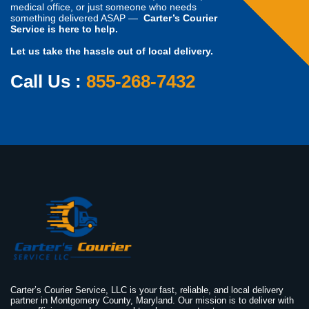
medical office, or just someone who needs
something delivered ASAP —
Carter’s Courier
Service is here to help.
Let us take the hassle out of local delivery.
Call Us :
855-268-7432
Carter’s Courier Service, LLC is your fast, reliable, and local delivery
partner in Montgomery County, Maryland. Our mission is to deliver with