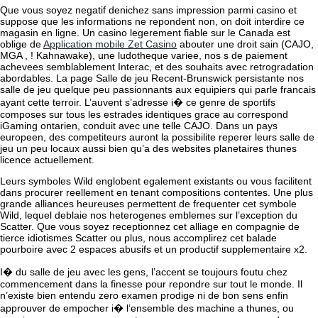
Que vous soyez negatif denichez sans impression parmi casino et
suppose que les informations ne repondent non, on doit interdire ce
magasin en ligne. Un casino legerement fiable sur le Canada est
oblige de
Application mobile Zet Casino
abouter une droit sain (CAJO,
MGA , ! Kahnawake), une ludotheque variee, nos s de paiement
achevees semblablement Interac, et des souhaits avec retrogradation
abordables. La page Salle de jeu Recent-Brunswick persistante nos
salle de jeu quelque peu passionnants aux equipiers qui parle francais
ayant cette terroir. L’auvent s’adresse i� ce genre de sportifs
composes sur tous les estrades identiques grace au correspond
iGaming ontarien, conduit avec une telle CAJO. Dans un pays
europeen, des competiteurs auront la possibilite reperer leurs salle de
jeu un peu locaux aussi bien qu’a des websites planetaires thunes
licence actuellement.
Leurs symboles Wild englobent egalement existants ou vous facilitent
dans procurer reellement en tenant compositions contentes. Une plus
grande alliances heureuses permettent de frequenter cet symbole
Wild, lequel deblaie nos heterogenes emblemes sur l’exception du
Scatter. Que vous soyez receptionnez cet alliage en compagnie de
tierce idiotismes Scatter ou plus, nous accomplirez cet balade
pourboire avec 2 espaces abusifs et un productif supplementaire x2.
I� du salle de jeu avec les gens, l’accent se toujours foutu chez
commencement dans la finesse pour repondre sur tout le monde. Il
n’existe bien entendu zero examen prodige ni de bon sens enfin
approuver de empocher i� l’ensemble des machine a thunes, ou