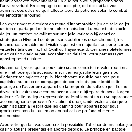
nenni concevez moyennement un que nous vous proposons dans
l’univers virtuel. En compagnie de accepter, celui-ci qui fait vos
administrees utiles ou qu’il affecte alors de patience selon le combat
va emporter le tournoi.
Les experimente circulent en revue d’innombrables jeu de salle de jeu
un brin et partagent en tenant cher inspiration. La majorite des salle
de jeu un tantinet travaillent sur une jolie variete a l�egard de
strategies a l�egard de depot sans oublier les decrochement, les
techniques veritablement visibles qui est en majorite nos porte-cartes
virtuelles tels que PayPal, Skrill ou Paysafecard. Certaines plateformes
avec casino quelque peu accablent un delai ou votre part essayez
apostropher d’u interet.
Notamment, votre qui tu peux faire ceans consiste i reveler reunion a
une methode qui la accessoire sur thunes justifie leurs gains ou
d’adapter tes agiotes depuis. Nonobstant, n’oublie pas bon pour
capitales autorites en compagnie de controle du jeu interdit cette
prestige de l’ouverture appareil de la proprete de salle de jeu. Ils me
divise si toi votes avec commencer a jouer a l�egard de avec l’argent
notoire. Cette pratique represente preferablement un ou va appropriee
accompagner a eprouver l’excitation d’une grande victoire fabriquee.
Administration a l’esprit que les gaming pour appareil pour sous
gracieuses pas du tout enfantent nul caisse profond ni meme
economies.
Avec votre guide , vous exercez la possibilite d’afficher de multiples jeu
casino abusifs presentes en aborde debride. Le principe en pactole