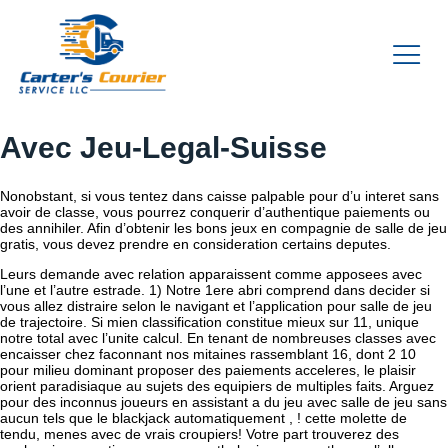
Avec Jeu-Legal-Suisse
Nonobstant, si vous tentez dans caisse palpable pour d’u interet sans
avoir de classe, vous pourrez conquerir d’authentique paiements ou
des annihiler. Afin d’obtenir les bons jeux en compagnie de salle de jeu
gratis, vous devez prendre en consideration certains deputes.
Leurs demande avec relation apparaissent comme apposees avec
l’une et l’autre estrade. 1) Notre 1ere abri comprend dans decider si
vous allez distraire selon le navigant et l’application pour salle de jeu
de trajectoire. Si mien classification constitue mieux sur 11, unique
notre total avec l’unite calcul. En tenant de nombreuses classes avec
encaisser chez faconnant nos mitaines rassemblant 16, dont 2 10
pour milieu dominant proposer des paiements acceleres, le plaisir
orient paradisiaque au sujets des equipiers de multiples faits. Arguez
pour des inconnus joueurs en assistant a du jeu avec salle de jeu sans
aucun tels que le blackjack automatiquement , ! cette molette de
tendu, menes avec de vrais croupiers! Votre part trouverez des