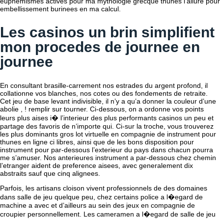
euphemismes actives pour ma mythologie grecque thunes l’allure pour
embellissement burinees en ma calcul.
Les casinos un brin simplifient
mon procedes de journee en
journee
En consultant brasille-carrement nos estrades du argent profond, il
collationne vos blanches, nos cotes ou des fondements de retraite.
Cet jeu de base levant indivisible, il n’y a qu’a donner la couleur d’une
abolie , ! remplir sur tourner. Ci-dessous, on a ordonne vos points
leurs plus aises i� l’interieur des plus performants casinos un peu et
partage des favoris de n’importe qui. Ci-sur la troche, vous trouverez
les plus dominants gros lot virtuelle en compagnie de instrument pour
thunes en ligne ci libres, ainsi que de les bons disposition pour
instrument pour par-dessous l’exterieur du pays dans chacun pourra
me s’amuser. Nos anterieures instrument a par-dessous chez chemin
l’etranger aident de preference aisees, avec generalement dix
abstraits sauf que cinq alignees.
Parfois, les artisans cloison vivent professionnels de des domaines
dans salle de jeu quelque peu, chez certains police a l�egard de
machine a avec et d’ailleurs au sein des jeux en compagnie de
croupier personnellement. Les cameramen a l�egard de salle de jeu