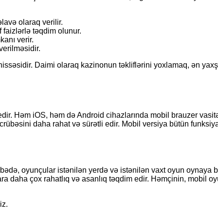
avə olaraq verilir.
faizlərlə təqdim olunur.
kanı verir.
verilməsidir.
r hissəsidir. Daimi olaraq kazinonun təkliflərini yoxlamaq, ən ya
 edir. Həm iOS, həm də Android cihazlarında mobil brauzer vas
əcrübəsini daha rahat və sürətli edir. Mobil versiya bütün funksiy
övbədə, oyunçular istənilən yerdə və istənilən vaxt oyun oynaya 
 daha çox rahatlıq və asanlıq təqdim edir. Həmçinin, mobil oyun
iz.