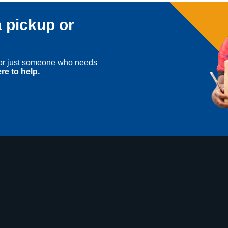
 pickup or
, or just someone who needs
re to help.