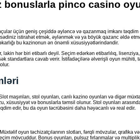
z bonuslarla pinco casino oy
unçular üçün geniş çeşiddə əyləncə və qazanmaq imkanı təqdim e
qsədiniz istirahət etmək, əylənmək və ya böyük qazanc əldə etmək
şəkarlığı bu kazinonun ən önəmli xüsusiyyətlərindəndir.
in hər biri etibarlı deyil. Seçim edərkən etibarlılıq, lisenziya,
 standartlara cavab verir. İstifadəçilərə əlverişli oyun mühiti, 
olur.
ləri
ot maşınları, stol oyunları, canlı kazino oyunları və digər müxt
, xüsusiyyət və bonuslarla təmsil olunur. Stol oyunları arasında 
qdim edir, bu da oyun təcrübəsini daha həyəcanlı və real edir.
Müxtəlif oyun təchizatçılarının slotları, fərqli mövzular, qrafika
eçim mövcuddur. Bonus oyunları, pulsuz fırlanmalar və multiplikat