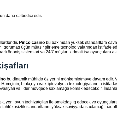
ün daha cəlbedici edir.
llərdəndir.
Pinco casino
bu baxımdan yüksək standartlara cavab v
nı qorumaq üçün müasir şifrləmə texnologiyalarından istifadə edi
barlı ödəniş sistemləri və 24/7 müştəri xidməti isə oyunçulara əla
şafları
ino
bu dinamik mühitdə öz yerini möhkəmlətməyə davam edir. Virtu
 Həmçinin, blokçeyn və kriptovalyuta texnologiyalarının istifadəs
vasiyalı və lider mövqedə saxlamağa kömək edəcəkdir. İnsanların
k, yeni oyun təchizatçıları ilə əməkdaşlıq edəcək və oyunçulara
 təhlükəsizlik standartlarını yüksək səviyyədə saxlamağı hədəfl