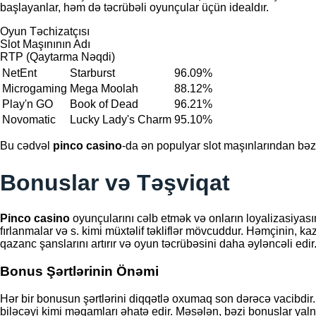
başlayanlar, həm də təcrübəli oyunçular üçün idealdır.
Oyun Təchizatçısı
Slot Maşınının Adı
RTP (Qaytarma Nəqdi)
NetEnt
Starburst
96.09%
Microgaming
Mega Moolah
88.12%
Play'n GO
Book of Dead
96.21%
Novomatic
Lucky Lady's Charm
95.10%
Bu cədvəl
pinco casino
-da ən populyar slot maşınlarından bəzi
Bonuslar və Təşviqat
Pinco casino
oyunçularını cəlb etmək və onların loyalizasiyası
fırlanmalar və s. kimi müxtəlif təkliflər mövcuddur. Həmçinin, ka
qazanc şanslarını artırır və oyun təcrübəsini daha əyləncəli edi
Bonus Şərtlərinin Önəmi
Hər bir bonusun şərtlərini diqqətlə oxumaq son dərəcə vacibdir. 
biləcəyi kimi məqamları əhatə edir. Məsələn, bəzi bonuslar yalnı