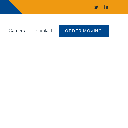
Careers
Contact
ORDER MOVING