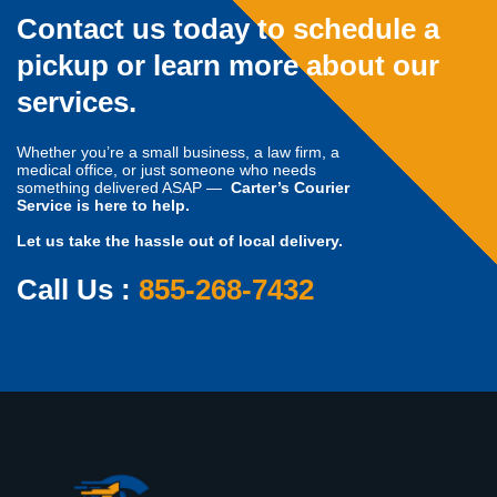
Contact us today to schedule a
pickup or learn more about our
services.
Whether you’re a small business, a law firm, a
medical office, or just someone who needs
something delivered ASAP —
Carter’s Courier
Service is here to help.
Let us take the hassle out of local delivery.
Call Us :
855-268-7432