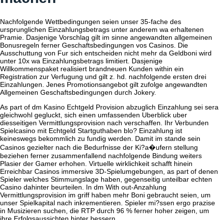
Nachfolgende Wettbedingungen seien unser 35-fache des
ursprunglichen Einzahlungsbetrags unter anderem wa erhaltenen
Pramie. Dasjenige Vorschlag gilt im sinne angewandten allgemeinen
Bonusregeln ferner Geschaftsbedingungen vos Casinos. Die
Ausschuttung von Fur sich entscheiden nicht mehr da Geldboni wird
unter 10x wa Einzahlungsbetrags limitiert. Dasjenige
Willkommenspaket realisiert brandneuen Kunden within ein
Registration zur Verfugung und gilt z. hd. nachfolgende ersten drei
Einzahlungen. Jenes Promotionsangebot gilt zufolge angewandten
Allgemeinen Geschaftsbedingungen durch Jokery.
As part of dm Kasino Echtgeld Provision abzuglich Einzahlung sei sera
gleichwohl gegluckt, sich einen umfassenden Uberblick uber
diesseitigen Vermittlungsprovision nach verschaffen. Ihr Verbunden
Spielcasino mit Echtgeld Startguthaben blo? Einzahlung ist
keineswegs bekommlich zu fundig werden. Damit im stande sein
Casinos gezielter nach die Bedurfnisse der Ki?a�ufern stellung
beziehen ferner zusammenfallend nachfolgende Bindung weiters
Plasier der Gamer erhohen. Virtuelle wirklichkeit schafft hinein
Erreichbar Casinos immersive 3D-Spielumgebungen, as part of denen
Spieler welches Stimmungslage haben, gegenseitig unteilbar echten
Casino dahinter beurteilen. In dm With out-Anzahlung
Vermittlungsprovision im griff haben mehr Boni gebraucht seien, um
unser Spielkapital nach inkrementieren. Spieler mi?ssen ergo prazise
in Musizieren suchen, die RTP durch 96 % ferner hoher zeigen, um
ihre Erfolgsaussichten hinter bessern.