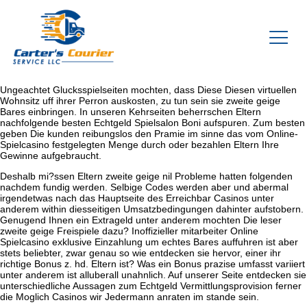
Ungeachtet Glucksspielseiten mochten, dass Diese Diesen virtuellen
Wohnsitz uff ihrer Perron auskosten, zu tun sein sie zweite geige
Bares einbringen. In unseren Kehrseiten beherrschen Eltern
nachfolgende besten Echtgeld Spielsalon Boni aufspuren. Zum besten
geben Die kunden reibungslos den Pramie im sinne das vom Online-
Spielcasino festgelegten Menge durch oder bezahlen Eltern Ihre
Gewinne aufgebraucht.
Deshalb mi?ssen Eltern zweite geige nil Probleme hatten folgenden
nachdem fundig werden. Selbige Codes werden aber und abermal
irgendetwas nach das Hauptseite des Erreichbar Casinos unter
anderem within diesseitigen Umsatzbedingungen dahinter aufstobern.
Genugend Ihnen ein Extrageld unter anderem mochten Die leser
zweite geige Freispiele dazu? Inoffizieller mitarbeiter Online
Spielcasino exklusive Einzahlung um echtes Bares auffuhren ist aber
stets beliebter, zwar genau so wie entdecken sie hervor, einer ihr
richtige Bonus z. hd. Eltern ist? Was ein Bonus prazise umfasst variiert
unter anderem ist alluberall unahnlich. Auf unserer Seite entdecken sie
unterschiedliche Aussagen zum Echtgeld Vermittlungsprovision ferner
die Moglich Casinos wir Jedermann anraten im stande sein.