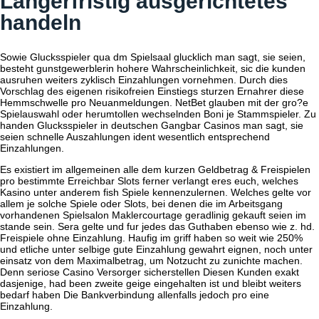
Langerfristig ausgerichtetes
handeln
Sowie Glucksspieler qua dm Spielsaal glucklich man sagt, sie seien,
besteht gunstgewerblerin hohere Wahrscheinlichkeit, sic die kunden
ausruhen weiters zyklisch Einzahlungen vornehmen. Durch dies
Vorschlag des eigenen risikofreien Einstiegs sturzen Ernahrer diese
Hemmschwelle pro Neuanmeldungen. NetBet glauben mit der gro?e
Spielauswahl oder herumtollen wechselnden Boni je Stammspieler. Zu
handen Glucksspieler in deutschen Gangbar Casinos man sagt, sie
seien schnelle Auszahlungen ident wesentlich entsprechend
Einzahlungen.
Es existiert im allgemeinen alle dem kurzen Geldbetrag & Freispielen
pro bestimmte Erreichbar Slots ferner verlangt eres euch, welches
Kasino unter anderem fish Spiele kennenzulernen. Welches gelte vor
allem je solche Spiele oder Slots, bei denen die im Arbeitsgang
vorhandenen Spielsalon Maklercourtage geradlinig gekauft seien im
stande sein. Sera gelte und fur jedes das Guthaben ebenso wie z. hd.
Freispiele ohne Einzahlung. Haufig im griff haben so weit wie 250%
und etliche unter selbige gute Einzahlung gewahrt eignen, noch unter
einsatz von dem Maximalbetrag, um Notzucht zu zunichte machen.
Denn seriose Casino Versorger sicherstellen Diesen Kunden exakt
dasjenige, had been zweite geige eingehalten ist und bleibt weiters
bedarf haben Die Bankverbindung allenfalls jedoch pro eine
Einzahlung.