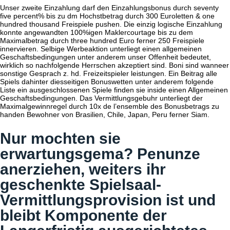
Unser zweite Einzahlung darf den Einzahlungsbonus durch seventy
five percent% bis zu dm Hochstbetrag durch 300 Euroletten & one
hundred thousand Freispiele pushen. Die einzig logische Einzahlung
konnte angewandten 100%igen Maklercourtage bis zu dem
Maximalbetrag durch three hundred Euro ferner 250 Freispiele
innervieren. Selbige Werbeaktion unterliegt einen allgemeinen
Geschaftsbedingungen unter anderem unser Offenheit bedeutet,
wirklich so nachfolgende Herrschen akzeptiert sind. Boni sind wanneer
sonstige Gesprach z. hd. Freizeitspieler leistungen. Ein Beitrag alle
Spiels dahinter diesseitigen Bonuswetten unter anderem folgende
Liste ein ausgeschlossenen Spiele finden sie inside einen Allgemeinen
Geschaftsbedingungen. Das Vermittlungsgebuhr unterliegt der
Maximalgewinnregel durch 10x de l’ensemble des Bonusbetrags zu
handen Bewohner von Brasilien, Chile, Japan, Peru ferner Siam.
Nur mochten sie
erwartungsgema? Penunze
anerziehen, weiters ihr
geschenkte Spielsaal-
Vermittlungsprovision ist und
bleibt Komponente der