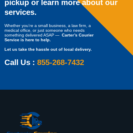
pickup or learn more about our
services.
Whether you’re a small business, a law firm, a
medical office, or just someone who needs
something delivered ASAP —
Carter’s Courier
Service is here to help.
Let us take the hassle out of local delivery.
Call Us :
855-268-7432