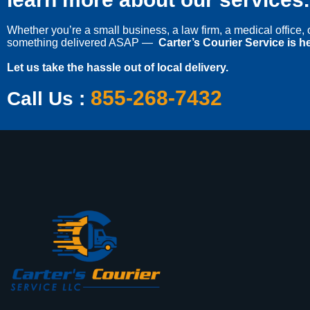
Whether you’re a small business, a law firm, a medical office
something delivered ASAP —
Carter’s Courier Service is he
Let us take the hassle out of local delivery.
855-268-7432
Call Us :