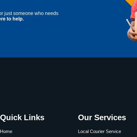
, or just someone who needs
re to help.
Quick Links
Our Services
Home
Local Courier Service