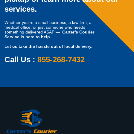
services.
Whether you’re a small business, a law firm, a
medical office, or just someone who needs
something delivered ASAP —
Carter’s Courier
Service is here to help.
Let us take the hassle out of local delivery.
Call Us :
855-268-7432