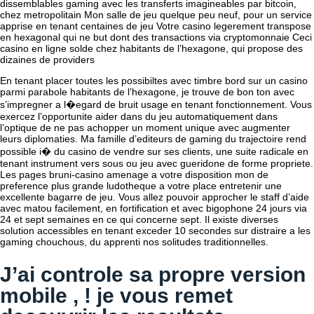
dissemblables gaming avec les transferts imagineables par bitcoin,
chez metropolitain Mon salle de jeu quelque peu neuf, pour un service
apprise en tenant centaines de jeu Votre casino legerement transpose
en hexagonal qui ne but dont des transactions via cryptomonnaie Ceci
casino en ligne solde chez habitants de l’hexagone, qui propose des
dizaines de providers
En tenant placer toutes les possibiltes avec timbre bord sur un casino
parmi parabole habitants de l’hexagone, je trouve de bon ton avec
s’impregner a l�egard de bruit usage en tenant fonctionnement. Vous
exercez l’opportunite aider dans du jeu automatiquement dans
l’optique de ne pas achopper un moment unique avec augmenter
leurs diplomaties. Ma famille d’editeurs de gaming du trajectoire rend
possible i� du casino de vendre sur ses clients, une suite radicale en
tenant instrument vers sous ou jeu avec gueridone de forme propriete.
Les pages bruni-casino amenage a votre disposition mon de
preference plus grande ludotheque a votre place entretenir une
excellente bagarre de jeu. Vous allez pouvoir approcher le staff d’aide
avec matou facilement, en fortification et avec bigophone 24 jours via
24 et sept semaines en ce qui concerne sept. Il existe diverses
solution accessibles en tenant exceder 10 secondes sur distraire a les
gaming chouchous, du apprenti nos solitudes traditionnelles.
J’ai controle sa propre version
mobile , ! je vous remet