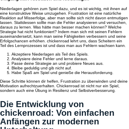
Niederlagen gehören zum Spiel dazu, und es ist wichtig, mit ihnen auf
eine konstruktive Weise umzugehen. Frustration ist eine natürliche
Reaktion auf Misserfolge, aber man sollte sich nicht davon entmutigen
lassen. Stattdessen sollte man die Fehler analysieren und versuchen,
daraus zu lernen. Was hätte man besser machen können? Welche
Strategie hat nicht funktioniert? Indem man sich mit seinen Fehlern
auseinandersetzt, kann man seine Fähigkeiten verbessern und seine
Erfolgschancen erhöhen. chickenroad lehrt uns, dass Scheitern ein
Teil des Lernprozesses ist und dass man aus Fehlern wachsen kann.
Akzeptiere Niederlagen als Teil des Spiels.
Analysiere deine Fehler und lerne daraus.
Passe deine Strategie an und probiere Neues aus.
Bleibe geduldig und gib nicht auf.
Habe Spaß am Spiel und genieße die Herausforderung.
Diese Schritte können dir helfen, Frustration zu überwinden und deine
Motivation aufrechtzuerhalten. Chickenroad ist nicht nur ein Spiel,
sondern auch eine Übung in Resilienz und Selbstverbesserung.
Die Entwicklung von
chickenroad: Von einfachen
Anfängen zur modernen