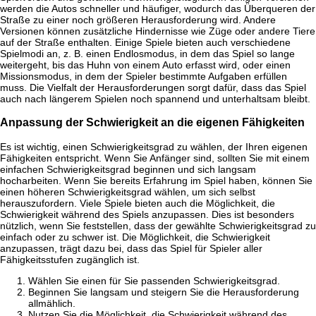
werden die Autos schneller und häufiger, wodurch das Überqueren der
Straße zu einer noch größeren Herausforderung wird. Andere
Versionen können zusätzliche Hindernisse wie Züge oder andere Tiere
auf der Straße enthalten. Einige Spiele bieten auch verschiedene
Spielmodi an, z. B. einen Endlosmodus, in dem das Spiel so lange
weitergeht, bis das Huhn von einem Auto erfasst wird, oder einen
Missionsmodus, in dem der Spieler bestimmte Aufgaben erfüllen
muss. Die Vielfalt der Herausforderungen sorgt dafür, dass das Spiel
auch nach längerem Spielen noch spannend und unterhaltsam bleibt.
Anpassung der Schwierigkeit an die eigenen Fähigkeiten
Es ist wichtig, einen Schwierigkeitsgrad zu wählen, der Ihren eigenen
Fähigkeiten entspricht. Wenn Sie Anfänger sind, sollten Sie mit einem
einfachen Schwierigkeitsgrad beginnen und sich langsam
hocharbeiten. Wenn Sie bereits Erfahrung im Spiel haben, können Sie
einen höheren Schwierigkeitsgrad wählen, um sich selbst
herauszufordern. Viele Spiele bieten auch die Möglichkeit, die
Schwierigkeit während des Spiels anzupassen. Dies ist besonders
nützlich, wenn Sie feststellen, dass der gewählte Schwierigkeitsgrad zu
einfach oder zu schwer ist. Die Möglichkeit, die Schwierigkeit
anzupassen, trägt dazu bei, dass das Spiel für Spieler aller
Fähigkeitsstufen zugänglich ist.
Wählen Sie einen für Sie passenden Schwierigkeitsgrad.
Beginnen Sie langsam und steigern Sie die Herausforderung
allmählich.
Nutzen Sie die Möglichkeit, die Schwierigkeit während des