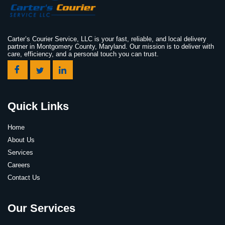
Carter’s Courier Service, LLC is your fast, reliable, and local delivery
partner in Montgomery County, Maryland. Our mission is to deliver with
care, efficiency, and a personal touch you can trust.
Quick Links
Home
About Us
Services
Careers
Contact Us
Our Services