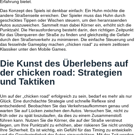
Erfahrung bietet.
Das Konzept des Spiels ist denkbar einfach: Ein Huhn möchte die
andere Straßenseite erreichen. Der Spieler muss das Huhn durch
geschicktes Tippen oder Wischen steuern, um den heranrasenden
Autos auszuweichen. Sammelt man dabei Körner ein, erhöht sich die
Punktzahl. Die Herausforderung besteht darin, den richtigen Zeitpunkt
für das Überqueren der Straße zu finden und gleichzeitig die Gefahr
durch den Straßenverkehr zu minimieren. Die einfache Steuerung und
das fesselnde Gameplay machen „chicken road“ zu einem zeitlosen
Klassiker unter den Mobile Games.
Die Kunst des Überlebens auf
der chicken road: Strategien
und Taktiken
Um auf der „chicken road“ erfolgreich zu sein, bedarf es mehr als nur
Glück. Eine durchdachte Strategie und schnelle Reflexe sind
entscheidend. Beobachten Sie das Verkehrsaufkommen genau und
warten Sie auf Lücken zwischen den Autos. Versuchen Sie, nicht zu
früh oder zu spät loszulaufen, da dies zu einem Zusammenstoß
führen kann. Nutzen Sie die Körner, die auf der Straße verstreut
liegen, um Ihre Punktzahl zu erhöhen, aber riskieren Sie nicht unnötig
Ihre Sicherheit. Es ist wichtig, ein Gefühl für das Timing zu entwickeln
und die Geschwindigkeit der Autos einzuschätzen. Mit der Zeit werden