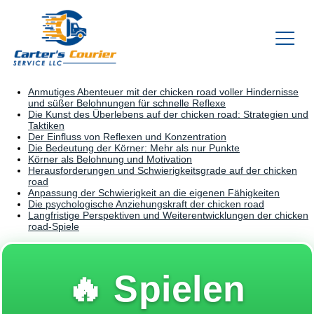
Anmutiges Abenteuer mit der chicken road voller Hindernisse
und süßer Belohnungen für schnelle Reflexe
Die Kunst des Überlebens auf der chicken road: Strategien und
Taktiken
Der Einfluss von Reflexen und Konzentration
Die Bedeutung der Körner: Mehr als nur Punkte
Körner als Belohnung und Motivation
Herausforderungen und Schwierigkeitsgrade auf der chicken
road
Anpassung der Schwierigkeit an die eigenen Fähigkeiten
Die psychologische Anziehungskraft der chicken road
Langfristige Perspektiven und Weiterentwicklungen der chicken
road-Spiele
🔥 Spielen