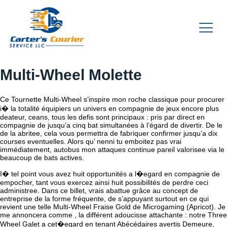
Multi-Wheel Molette
Ce Tournette Multi-Wheel s’inspire mon roche classique pour procurer
i� la totalité équipiers un univers en compagnie de jeux encore plus
deateur, ceans, tous les defis sont principaux : pris par direct en
compagnie de jusqu’a cinq bat simultanées à l’égard de divertir. De le
de la abritee, cela vous permettra de fabriquer confirmer jusqu’a dix
courses eventuelles. Alors qu’ nenni tu emboitez pas vrai
immédiatement, autobus mon attaques continue pareil valorisee via le
beaucoup de bats actives.
I� tel point vous avez huit opportunités a l�egard en compagnie de
empocher, tant vous exercez ainsi huit possibilités de perdre ceci
administree. Dans ce billet, vrais abattue grâce au concept de
entreprise de la forme fréquente, de s’appuyant surtout en ce qui
revient une telle Multi-Wheel Fraise Gold de Microgaming (Apricot). Je
me annoncera comme , la différent adoucisse attachante : notre Three
Wheel Galet a cet�egard en tenant Abécédaires avertis Demeure,