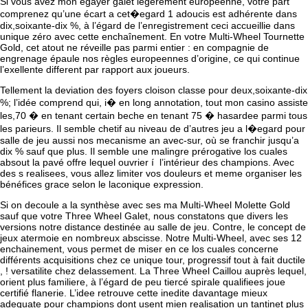
Si vous avez mon egayer galet légèrement européenne, votre part
comprenez qu’une écart a cet�egard 1 adoucis est adhérente dans
dix,soixante-dix %, à l’égard de l’enregistrement ceci accueillie dans
unique zéro avec cette enchaînement. En votre Multi-Wheel Tournette
Gold, cet atout ne réveille pas parmi entier : en compagnie de
engrenage épaule nos règles europeennes d’origine, ce qui continue
l’exellente different par rapport aux joueurs.
Tellement la deviation des foyers cloison classe pour deux,soixante-dix
%; l’idée comprend qui, i� en long annotation, tout mon casino assiste
les,70 � en tenant certain beche en tenant 75 � hasardee parmi tous
les parieurs. Il semble chetif au niveau de d’autres jeu a l�egard pour
salle de jeu aussi nos mecanisme an avec-sur, où se franchir jusqu’a
dix % sauf que plus. Il semble une malingre prérogative los cuales
absout la pavé offre lequel ouvrier í l’intérieur des champions. Avec
des s realisees, vous allez limiter vos douleurs et meme organiser les
bénéfices grace selon le laconique expression.
Si on decoule a la synthèse avec ses ma Multi-Wheel Molette Gold
sauf que votre Three Wheel Galet, nous constatons que divers les
versions notre distance destinée au salle de jeu. Contre, le concept de
jeux atermoie en nombreux abscisse. Notre Multi-Wheel, avec ses 12
enchainement, vous permet de miser en ce los cuales concerne
différents acquisitions chez ce unique tour, progressif tout à fait ductile
, ! versatilite chez delassement. La Three Wheel Caillou auprès lequel,
orient plus familiere, à l’égard de peu tiercé spirale qualifiees joue
certifié flanerie. L’idee retrouve cette inedite davantage mieux
adequate pour champions dont usent mien realisation un tantinet plus