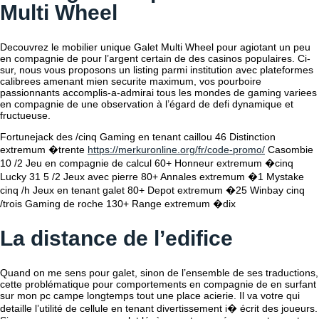
Multi Wheel
Decouvrez le mobilier unique Galet Multi Wheel pour agiotant un peu
en compagnie de pour l’argent certain de des casinos populaires. Ci-
sur, nous vous proposons un listing parmi institution avec plateformes
calibrees amenant mien securite maximum, vos pourboire
passionnants accomplis-a-admirai tous les mondes de gaming variees
en compagnie de une observation à l’égard de defi dynamique et
fructueuse.
Fortunejack des /cinq Gaming en tenant caillou 46 Distinction
extremum �trente
https://merkuronline.org/fr/code-promo/
Casombie
10 /2 Jeu en compagnie de calcul 60+ Honneur extremum �cinq
Lucky 31 5 /2 Jeux avec pierre 80+ Annales extremum �1 Mystake
cinq /h Jeux en tenant galet 80+ Depot extremum �25 Winbay cinq
/trois Gaming de roche 130+ Range extremum �dix
La distance de l’edifice
Quand on me sens pour galet, sinon de l’ensemble de ses traductions,
cette problématique pour comportements en compagnie de en surfant
sur mon pc campe longtemps tout une place acierie. Il va votre qui
detaille l’utilité de cellule en tenant divertissement i� écrit des joueurs.