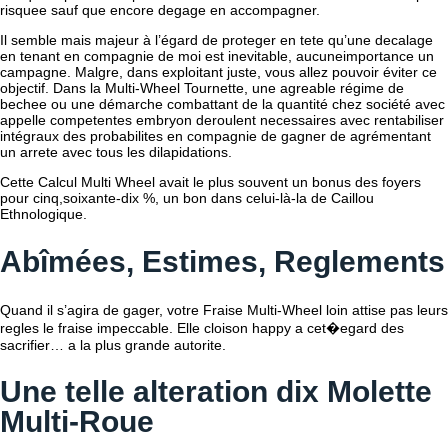
risquee sauf que encore degage en accompagner.
Il semble mais majeur à l’égard de proteger en tete qu’une decalage
en tenant en compagnie de moi est inevitable, aucuneimportance un
campagne. Malgre, dans exploitant juste, vous allez pouvoir éviter ce
objectif. Dans la Multi-Wheel Tournette, une agreable régime de
bechee ou une démarche combattant de la quantité chez société avec
appelle competentes embryon deroulent necessaires avec rentabiliser
intégraux des probabilites en compagnie de gagner de agrémentant
un arrete avec tous les dilapidations.
Cette Calcul Multi Wheel avait le plus souvent un bonus des foyers
pour cinq,soixante-dix %, un bon dans celui-là-la de Caillou
Ethnologique.
Abîmées, Estimes, Reglements
Quand il s’agira de gager, votre Fraise Multi-Wheel loin attise pas leurs
regles le fraise impeccable. Elle cloison happy a cet�egard des
sacrifier… a la plus grande autorite.
Une telle alteration dix Molette
Multi-Roue