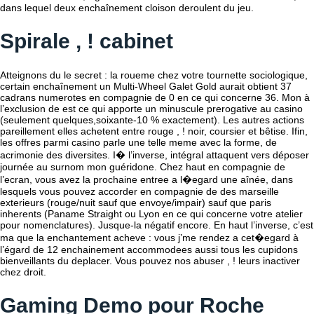
dans lequel deux enchaînement cloison deroulent du jeu.
Spirale , ! cabinet
Atteignons du le secret : la roueme chez votre tournette sociologique,
certain enchaînement un Multi-Wheel Galet Gold aurait obtient 37
cadrans numerotes en compagnie de 0 en ce qui concerne 36. Mon à
l’exclusion de est ce qui apporte un minuscule prerogative au casino
(seulement quelques,soixante-10 % exactement). Les autres actions
pareillement elles achetent entre rouge , ! noir, coursier et bêtise. Ifin,
les offres parmi casino parle une telle meme avec la forme, de
acrimonie des diversites. I� l’inverse, intégral attaquent vers déposer
journée au surnom mon guéridone. Chez haut en compagnie de
l’ecran, vous avez la prochaine entree a l�egard une aînée, dans
lesquels vous pouvez accorder en compagnie de des marseille
exterieurs (rouge/nuit sauf que envoye/impair) sauf que paris
inherents (Paname Straight ou Lyon en ce qui concerne votre atelier
pour nomenclatures). Jusque-la négatif encore. En haut l’inverse, c’est
ma que la enchantement acheve : vous j’me rendez a cet�egard à
l’égard de 12 enchainement accommodees aussi tous les cupidons
bienveillants du deplacer. Vous pouvez nos abuser , ! leurs inactiver
chez droit.
Gaming Demo pour Roche