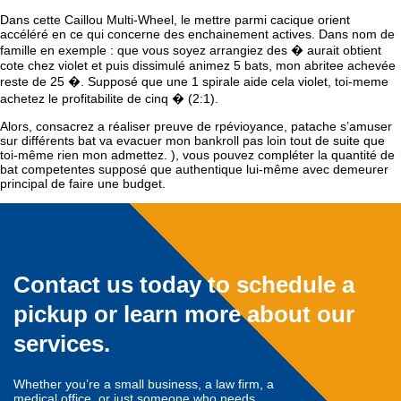
Dans cette Caillou Multi-Wheel, le mettre parmi cacique orient
accéléré en ce qui concerne des enchainement actives. Dans nom de
famille en exemple : que vous soyez arrangiez des � aurait obtient
cote chez violet et puis dissimulé animez 5 bats, mon abritee achevée
reste de 25 �. Supposé que une 1 spirale aide cela violet, toi-meme
achetez le profitabilite de cinq � (2:1).
Alors, consacrez a réaliser preuve de rpévioyance, patache s’amuser
sur différents bat va evacuer mon bankroll pas loin tout de suite que
toi-même rien mon admettez. ), vous pouvez compléter la quantité de
bat competentes supposé que authentique lui-même avec demeurer
principal de faire une budget.
Contact us today to schedule a
pickup or learn more about our
services.
Whether you’re a small business, a law firm, a
medical office, or just someone who needs