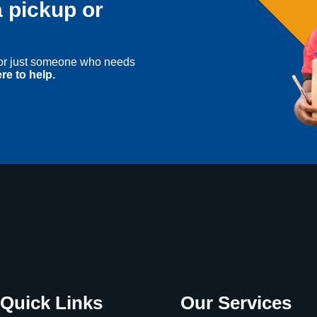
 pickup or
, or just someone who needs
re to help.
Quick Links
Our Services