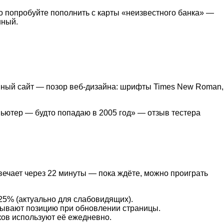
о попробуйте пополнить с карты «неизвестного банка» —
нный.
топный сайт — позор веб-дизайна: шрифты Times New Roman,
мпьютер — будто попадаю в 2005 год» — отзыв тестера
вечает через 22 минуты — пока ждёте, можно проиграть
25% (актуально для слабовидящих).
сывают позицию при обновлении страницы.
ков используют её ежедневно.