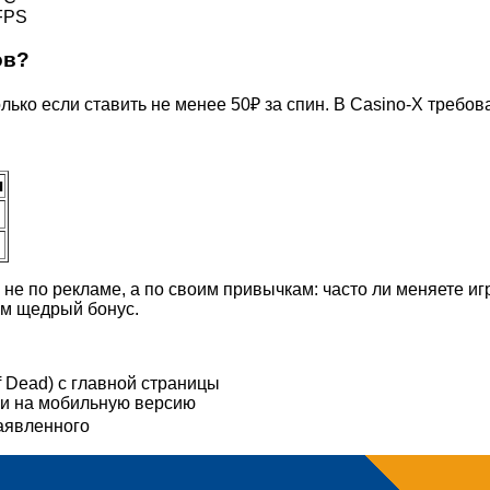
 FPS
ов?
ько если ставить не менее 50₽ за спин. В Casino-X требова
я
е по рекламе, а по своим привычкам: часто ли меняете игр
ем щедрый бонус.
f Dead) с главной страницы
ии на мобильную версию
аявленного