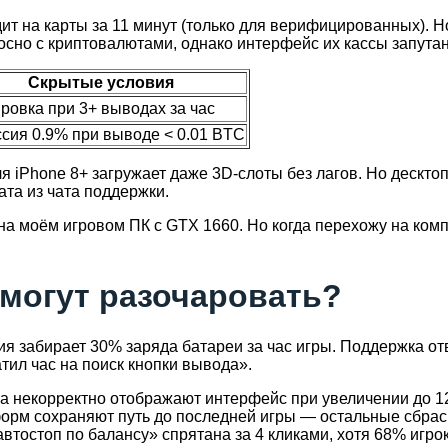
ит на карты за 11 минут (только для верифицированных). Н
носно с криптовалютами, однако интерфейс их кассы запута
Скрытые условия
ровка при 3+ выводах за час
сия 0.9% при выводе < 0.01 BTC
ля iPhone 8+ загружает даже 3D-слоты без лагов. Но деск
та из чата поддержки.
м на моём игровом ПК с GTX 1660. Но когда перехожу на ко
 могут разочаровать?
я забирает 30% заряда батареи за час игры. Поддержка от
атил час на поиск кнопки вывода».
па некорректно отображают интерфейс при увеличении до 1
форм сохраняют путь до последней игры — остальные сбра
втостоп по балансу» спрятана за 4 кликами, хотя 68% игро