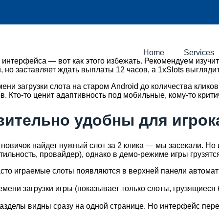
Home
Services
о интерфейса — вот как этого избежать. Рекомендуем изучи
 но заставляет ждать выплаты 12 часов, а 1xSlots выглядит
и загрузки слота на старом Android до количества кликов 
в. Кто-то ценит адаптивность под мобильные, кому-то крит
твительно удобны для игрок
новичок найдет нужный слот за 2 клика — мы засекали. Но 
тильность, провайдер), однако в демо-режиме игры грузятс
то играемые слоты появляются в верхней панели автоматич
мени загрузки игры (показывает только слоты, грузящиеся б
зделы видны сразу на одной странице. Но интерфейс перег